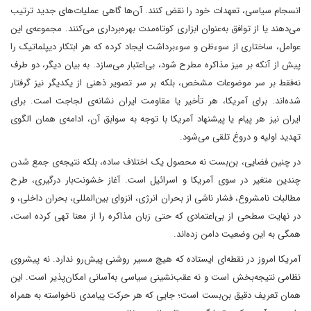
انسجام سیاسی، تعهدات خود را نقض کنند. آن‌ها گاهی عملیات‌های جدید ترتیب
می‌دهند یا از توافق به‌عنوان ابزاری کوتاه‌مدت بهره‌برداری می‌کنند. مجموعه‌ی این
عوامل، ساختاری از سوءظن و سوءبرداشت ایجاد کرده که هر ابتکار دیپلماتیک را
پیش از آنکه بر میز مذاکره مطرح شود، بی‌اعتبار می‌سازد. به بیان دیگر، دو طرف
نه‌فقط بر سر موضوعات مشخص، بلکه بر سر تصویر ذهنی از یکدیگر نیز گرفتار
شده‌اند. برای آمریکا، هر تأخیر یا مقاومت ایران نشانه‌ی لجاجت است. برای
ایران نیز هر پیام یا پیشنهاد آمریکا با توجه به سوابق آن، ادامه‌ی همان الگوی
تهدید اولیه و دروغ تلقی می‌شود.
در چنین فضایی، بن‌بست نه محصول یک اختلاف ساده، بلکه نتیجه‌ی جمع شدن
چندین متغیر در سوی آمریکا و اسرائیل است. آغاز خشونت‌بار درگیری، طرح
مطالبات نامشروع، فشار ناشی از بحران انرژی، انزوای بین‌المللی، بحران داخلی، و
در نهایت سطحی از بی‌اعتمادی که حتی زبان مذاکره را از معنا تهی کرده است،
همگی به این وضعیت دامن زده‌اند.
آمریکا امروز در نقطه‌ای ایستاده که هیچ مسیر روشنی پیش‌رو ندارد. نه پیشروی
نظامی نتیجه‌بخش است و نه عقب‌نشینی سیاسی به‌آسانی امکان‌پذیر است. این
همان تعریف دقیق بن‌بست است؛ جایی که هر حرکت پیامدی ناخواسته به همراه