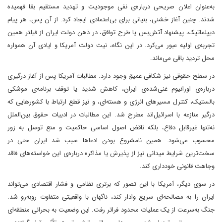
به‌عنوان اعلان صریحی درباره‌ی نفی موجودیت و تهدید مستقیم بقا فهمیده
شدند. چنین آغاز خشنی، بنیانی برای بی‌اعتمادی ایجاد کرد. از آن پس، هر پیام
دیپلماتیک، پیشنهاد آتش‌بس یا طرح توافق، در ذهن دولت ایران از فیلتر همین
تجربه‌ی اولیه عبور می‌کرد. در این نگاه، نیت دولت آمریکا و ایادی آن همواره
محل تردید باقی می‌ماند.
در سطح حقوقی نیز شکافی عمیق وجود دارد. مطالبات آمریکا پس از آغاز درگیری
درباره‌ی اورانیوم غنی‌شده‌ی ایران، کاهش شدید یا توقف برنامه‌ی موشکی
بالستیک، کنترل مسیرهای انرژی و هسته‌ای، و نیز قطع ارتباط با کشورهایی که
درگیر منازعه با اسرائیل‌اند مطرح شد. این مطالبات در ادبیات حقوق بین‌الملل
نه‌تنها غیرقابل دفاع، بلکه ناقض اصول اساسی حاکمیت و منع توسل به زور
محسوب می‌شود. همین نامشروع بودن ادعاها سبب شد ایران حتی در
سخت‌ترین شرایط میدانی نیز از پذیرش یا مذاکره درباره‌ی این خواسته‌های فاقد
وجاهت قانونی خودداری کند.
در سوی دیگر، آمریکا با این تصور که برتری نظامی و فشار اقتصادی می‌تواند
ایران را به مصالحه‌ای سریع وادار کند، ناگهان با واقعیتی متفاوت روبه‌رو شد.
جنگ به‌سرعت از یک عملیات محدود فراتر رفت. این وضعیت به بحرانی منطقه‌ای