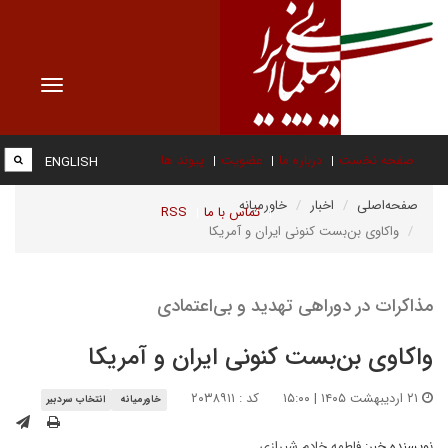
Toggle
vigation
صفحه نخست
درباره ما
عضویت
پیوند ها
ENGLISH
صفحه‌اصلی
اخبار
خاورمیانه
تماس با ما
RSS
واکاوی بن‌بست کنونی ایران و آمریکا
مذاکرات در دوراهی تهدید و بی‌اعتمادی
واکاوی بن‌بست کنونی ایران و آمریکا
۲۱ اردیبهشت ۱۴۰۵ | ۱۵:۰۰
کد : ۲۰۳۸۹۱۱
خاورمیانه
انتخاب سردبیر
نویسنده خبر:
فاطمه خادم شیرازی