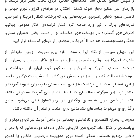
و سپس جهانی تبدیل شد. مسیرهای حیاتی انرژی تحت تأثیر قرار گرفتند و
بازارهای بین‌المللی دچار شوک شدند. اختلال در عرضه‌ی انرژی، تورم جهانی و
کاهش سطح ذخایر راهبردی، هزینه‌هایی بود که برخلاف انتظار آمریکا و اسرائیل،
قدرت‌های بزرگ را نیز وارد صحنه کرد. فشار فزاینده‌ی افکار عمومی جهانی،
اعتراض‌های گسترده در پایتخت‌های مختلف، و از دست رفتن حامیان سنتی،
همگی دست‌به‌دست هم داد تا آمریکا در موضعی از انزوای کم‌سابقه قرار گیرد.
این انزوای سیاسی از نگاه ایران، سندی تازه برای تقویت ارزیابی اولیه‌اش از
ماهیت آمریکا بود. وقتی نظام بین‌الملل، در سطح افکار عمومی و بسیاری از
دولت‌ها، حمله‌ی آمریکا و اسرائیل را محکوم کرد، ایران این برداشت را
تقویت‌شده یافت که جهان نیز در خوانش این کشور از مشروعیت درگیری تا حد
زیادی هم‌نظر است. این برداشت هزینه‌ی عقب‌نشینی یا پذیرش شروط آمریکا را
بیشتر کرد. زیرا هرگونه مصالحه‌ای که با مطالبات اولیه‌ی آمریکا همخوانی داشته
باشد، در ذهن ایران به معنای واگذاری در برابر تجاوز تلقی می‌شود. چنین
واگذاری‌ای می‌تواند پیامدهای بلندمدتی برای امنیت و اعتبار آن داشته باشد.
هم‌زمان، بحران اقتصادی و نارضایتی اجتماعی در داخل آمریکا نیز لایه‌ی دیگری از
بی‌اعتمادی را شکل داد. تجربه‌های تاریخی نشان داده‌اند دولت‌هایی که با بحران
داخلی روبه‌رو هستند، ممکن است برای مدیریت نارضایتی داخلی یا احیای