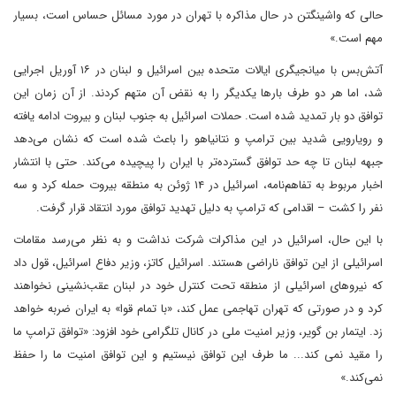
حالی که واشینگتن در حال مذاکره با تهران در مورد مسائل حساس است، بسیار
مهم است.»
آتش‌بس با میانجیگری ایالات متحده بین اسرائیل و لبنان در ۱۶ آوریل اجرایی
شد، اما هر دو طرف بارها یکدیگر را به نقض آن متهم کردند. از آن زمان این
توافق دو بار تمدید شده است. حملات اسرائیل به جنوب لبنان و بیروت ادامه یافته
و رویارویی شدید بین ترامپ و نتانیاهو را باعث شده است که نشان می‌دهد
جبهه لبنان تا چه حد توافق گسترده‌تر با ایران را پیچیده می‌کند. حتی با انتشار
اخبار مربوط به تفاهم‌نامه، اسرائیل در ۱۴ ژوئن به منطقه بیروت حمله کرد و سه
نفر را کشت – اقدامی که ترامپ به دلیل تهدید توافق مورد انتقاد قرار گرفت.
با این حال، اسرائیل در این مذاکرات شرکت نداشت و به نظر می‌رسد مقامات
اسرائیلی از این توافق ناراضی هستند. اسرائیل کاتز، وزیر دفاع اسرائیل، قول داد
که نیروهای اسرائیلی از منطقه تحت کنترل خود در لبنان عقب‌نشینی نخواهند
کرد و در صورتی که تهران تهاجمی عمل کند، «با تمام قوا» به ایران ضربه خواهد
زد. ایتمار بن گویر، وزیر امنیت ملی در کانال تلگرامی خود افزود: «توافق ترامپ ما
را مقید نمی کند... ما طرف این توافق نیستیم و این توافق امنیت ما را حفظ
نمی‌کند.»