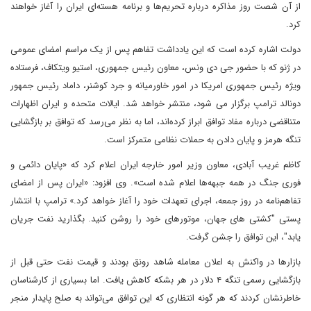
از آن شصت روز مذاکره درباره تحریم‌ها و برنامه هسته‌ای ایران را آغاز خواهند
کرد.
دولت اشاره کرده است که این یادداشت تفاهم پس از یک مراسم امضای عمومی
در ژنو که با حضور جی دی ونس، معاون رئیس جمهوری، استیو ویتکاف، فرستاده
ویژه رئیس جمهوری امریکا در امور خاورمیانه و جرد کوشنر، داماد رئیس جمهور
دونالد ترامپ برگزار می شود، منتشر خواهد شد. ایالات متحده و ایران اظهارات
متناقضی درباره مفاد توافق ابراز کرده‌اند، اما به نظر می‌رسد که توافق بر بازگشایی
تنگه هرمز و پایان دادن به حملات نظامی متمرکز است.
کاظم غریب آبادی، معاون وزیر امور خارجه ایران اعلام کرد که «پایان دائمی و
فوری جنگ در همه جبهه‌ها اعلام شده است». وی افزود: «ایران پس از امضای
تفاهم‌نامه در روز جمعه، اجرای تعهدات خود را آغاز خواهد کرد.» ترامپ با انتشار
پستی "کشتی های جهان، موتورهای خود را روشن کنید. بگذارید نفت جریان
یابد"، این توافق را جشن گرفت.
بازارها در واکنش به اعلان معامله شاهد رونق بودند و قیمت نفت حتی قبل از
بازگشایی رسمی تنگه ۴ دلار در هر بشکه کاهش یافت. اما بسیاری از کارشناسان
خاطرنشان کردند که هر گونه انتظاری که این توافق می‌تواند به صلح پایدار منجر