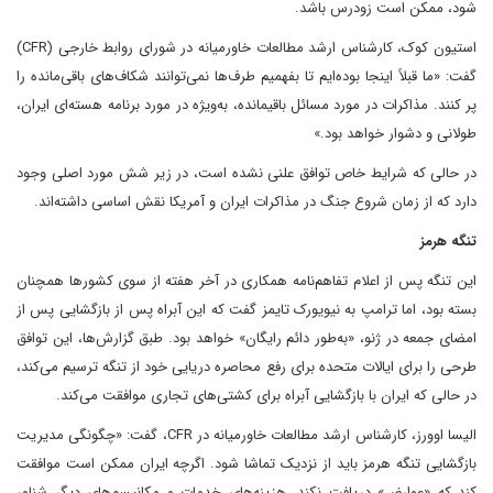
شود، ممکن است زودرس باشد.
استیون کوک، کارشناس ارشد مطالعات خاورمیانه در شورای روابط خارجی (CFR)
گفت: «ما قبلاً اینجا بوده‌ایم تا بفهمیم طرف‌ها نمی‌توانند شکاف‌های باقی‌مانده را
پر کنند. مذاکرات در مورد مسائل باقیمانده، به‌ویژه در مورد برنامه هسته‌ای ایران،
طولانی و دشوار خواهد بود.»
در حالی که شرایط خاص توافق علنی نشده است، در زیر شش مورد اصلی وجود
دارد که از زمان شروع جنگ در مذاکرات ایران و آمریکا نقش اساسی داشته‌اند.
تنگه هرمز
این تنگه پس از اعلام تفاهم‌نامه همکاری در آخر هفته از سوی کشورها همچنان
بسته بود، اما ترامپ به نیویورک تایمز گفت که این آبراه پس از بازگشایی پس از
امضای جمعه در ژنو، «به‌طور دائم رایگان» خواهد بود. طبق گزارش‌ها، این توافق
طرحی را برای ایالات متحده برای رفع محاصره دریایی خود از تنگه ترسیم می‌کند،
در حالی که ایران با بازگشایی آبراه برای کشتی‌های تجاری موافقت می‌کند.
الیسا اوورز، کارشناس ارشد مطالعات خاورمیانه در CFR، گفت: «چگونگی مدیریت
بازگشایی تنگه هرمز باید از نزدیک تماشا شود. اگرچه ایران ممکن است موافقت
کند که «عوارض» دریافت نکند، هزینه‌های خدمات و مکانیسم‌های دیگر شناور