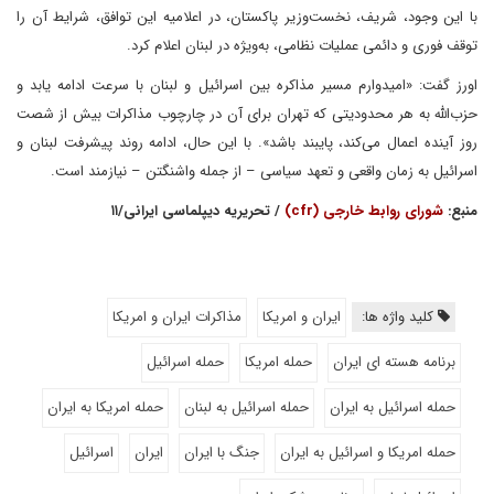
با این وجود، شریف، نخست‌وزیر پاکستان، در اعلامیه این توافق، شرایط آن را
توقف فوری و دائمی عملیات نظامی، به‌ویژه در لبنان اعلام کرد.
اورز گفت: «امیدوارم مسیر مذاکره بین اسرائیل و لبنان با سرعت ادامه یابد و
حزب‌الله به هر محدودیتی که تهران برای آن در چارچوب مذاکرات بیش از شصت
روز آینده اعمال می‌کند، پایبند باشد». با این حال، ادامه روند پیشرفت لبنان و
اسرائیل به زمان واقعی و تعهد سیاسی – از جمله واشنگتن – نیازمند است.
منبع:
شورای روابط خارجی (cfr)
/ تحریریه دیپلماسی ایرانی/۱۱
کلید واژه ها:
ایران و امریکا
مذاکرات ایران و امریکا
برنامه هسته ای ایران
حمله امریکا
حمله اسرائیل
حمله اسرائیل به ایران
حمله اسرائیل به لبنان
حمله امریکا به ایران
حمله امریکا و اسرائیل به ایران
جنگ با ایران
ایران
اسرائیل