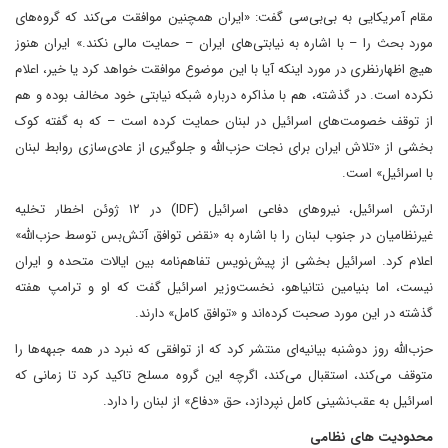
مقام آمریکایی به بی‌بی‌سی گفت: «ایران همچنین موافقت می‌کند که گروه‌های
مورد بحث را – با اشاره به نیابتی‌های ایران – حمایت مالی نکند.» ایران هنوز
هیچ اظهارنظری در مورد اینکه آیا با این موضوع موافقت خواهد کرد یا خیر، اعلام
نکرده است. در گذشته، هم با مذاکره درباره شبکه نیابتی خود مخالف بوده و هم
از توقف خصومت‌های اسرائیل در لبنان حمایت کرده است – که به گفته کوک
بخشی از «تلاش ایران برای نجات حزب‌الله و جلوگیری از عادی‌سازی روابط لبنان
با اسرائیل» است.
ارتش اسرائیل، نیروهای دفاعی اسرائیل (IDF) در ۱۲ ژوئن اخطار تخلیه
غیرنظامیان در جنوب لبنان را با اشاره به «نقض توافق آتش‌بس توسط حزب‌الله»
اعلام کرد. اسرائیل بخشی از پیش‌نویس تفاهم‌نامه بین ایالات متحده و ایران
نیست، اما بنیامین نتانیاهو، نخست‌وزیر اسرائیل گفت که او و ترامپ هفته
گذشته در این مورد صحبت کرده‌اند و «توافق کامل» دارند.
حزب‌الله روز دوشنبه بیانیه‌ای منتشر کرد که از توافقی که نبرد در همه جبهه‌ها را
متوقف می‌کند، استقبال می‌کند، اگرچه این گروه مسلح تاکید کرد تا زمانی که
اسرائیل به عقب‌نشینی کامل نپردازد، حق «دفاع» از لبنان را دارد.
محدودیت های نظامی