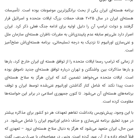
برنامه هسته‌ای ایران یکی از بحث برانگیزترین موضوعات بوده است. تأسیسات
هسته‌ای ایران در سال ۲۰۲۵ هدف حملات بزرگ ایالات متحده و اسرائیل قرار
گرفتند و دولت ترامپ آن را دلیل اولیه برای ادامه جنگ فعلی ذکر کرد. ایران
اصرار دارد علی‌رغم سابقه عدم پایبندی‌اش به مقررات ناظران هسته‌ای سازمان ملل
و غنی‌سازی اورانیوم تا نزدیک به درجه تسلیحاتی، برنامه هسته‌ای‌اش صلح‌آمیز
است.
از زمانی که ترامپ رسما ایالات متحده را از توافق هسته ای ایران خارج کرد، بارها
و بارها مذاکرات بین واشنگتن و تهران درباره توافق هسته‌ای جدید ناموفق بوده
است. ایالات متحده می‌خواهد تضمین کند که ایران هرگز به سلاح هسته‌ای
دست پیدا نکند که شامل کنار گذاشتن اورانیوم غنی‌شده توسط ایران و توقف
برنامه‌های هسته‌ای آن می‌شود. تا کنون جمهوری اسلامی در برابر این خواسته‌ها
مقاومت کرده است.
با این وجود، پیش‌نویس یادداشت تفاهم تعهدات هر دو کشور برای مذاکره بیشتر
در مورد تعلیق برنامه غنی‌سازی و حذف ذخایر اورانیوم ایران را شامل می‌شود. در
عین حال، ایران متعهد می‌شود که هرگز به دنبال سلاح هسته‌ای نرود – تعهدی که
قبلاً انجام داده و از آن عبور کرده است. ونس در مصاحبه‌ای با سی‌ان‌بی‌سی گفت