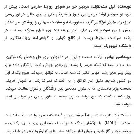
نویسنده:
فیل مک‌کازلند
، سردبیر خبر در شورای روابط خارجی است. پیش از
این، او سردبیر ارشد بی‌بی‌سی نیوز و خبرنگار ملی و بین‌المللی در ان‌بی‌سی
نیوز بود.
ماریل فراگامو
آفریقا، خاورمیانه و سلامت جهانی را پوشش می‌دهد و
پیش از این سردبیر اصلی دیلی نیوز بریف بود. وی دارای مدرک لیسانس در
رشته سیاست محیط زیست از کالج کولبی و گواهینامه روزنامه‌نگاری از
دانشگاه نیویورک است.
دیپلماسی ایرانی
: ایالات متحده و ایران در ۱۴ ژوئن برای حل و فصل یک درگیری
سه ماه و نیمه که تنگه هرمز را بسته، بازارهای جهانی نفت را تکان داده و بر
پیش‌بینی‌های رشد جهانی تأثیر گذاشته است، به توافق رسیدند. هیچ یک از این
دو کشور شرایط دقیق این توافق را به اشتراک نمی‌گذارند، اما شهباز شریف،
نخست وزیر پاکستان، که به عنوان میانجی بین واشنگتن و تهران فعالیت می‌کرد،
روز یکشنبه گفت که این توافقنامه روز جمعه به طور رسمی در سوئیس امضا
خواهد شد.
مقامات پاکستانی ناشناس به آسوشیتدپرس گفتند که پیمان اولیه – یک یادداشت
تفاهم – (MOU) با بازگشایی تنگه هرمز، نقطه انسدادی برای تقریباً یک پنجم
عرضه نفت و گاز طبیعی جهان آغاز خواهد شد. بنا بر گزارش‌ها، هر دو طرف پس