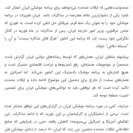
محدودیت‌هایی که ایالات متحده می‌خواهد برای برنامه موشکی ایران اعمال کند،
شاید یکی از دشوارترین نقاط معترضه در مذاکرات باشد. ایران تغییرات در برنامه
موشکی خود را به عنوان یک خط قرمز غیرقابل حل تلقی کرده است، به طوری که
عباس عراقچی، وزیر امور خارجه ایران، پس از مذاکرات در ماه فوریه در کانال
تلگرامی خود پست کرد که برنامه این کشور "هرگز قابل مذاکره نیست" و آن را
"مسئله دفاعی" خواند.
پیشنهاد متقابل ایران، همان‌طور که توسط رسانه‌های دولتی ایران گزارش شده،
منحصراً بر موضوعات هسته‌ای، رفع تحریم‌ها و غرامت اقتصادی متمرکز است و
هیچ اشاره‌ای به برنامه موشک بالستیک این کشور نمی‌کند. اما اسرائیل به
فشارهای سخت از خارج برای تحمیل این موضوع ادامه داده و ایالات متحده
تاکید کرده است که هر توافقی باید به توانایی‌های موشکی ایران برای تضمین
امنیت منطقه توجه کند.
جزئیات کمی در مورد برنامه موشکی ایران در گزارش‌های این توافق منتشر شده
است. برخی از تحلیلگران و کارشناسان بر این باورند که با ادامه مذاکرات، این
تقاضای آمریکا و اسرائیل بی‌سروصدا کاهش یافته، حتی در شرایطی که منابع
اطلاعاتی ایالات متحده تخمین می زنند که ایران ۷۰ درصد از ذخایر موشکی قبل