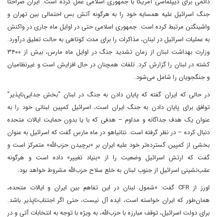
دائمی برای دیپلماسی آمریکا با جمهوری اسلامی عمل کرده است. ایران صراحتاً
جنگ اسرائیل علیه همسایه خود را به هرگونه آتش بس احتمالی بین تهران و
واشینگتن مرتبط کرده است. جمهوری اسلامی حتی در اوایل ماه جاری در واکنش
به عملیات اسرائیل در لبنان، مذاکرات را برای مدت کوتاهی به حالت تعلیق درآورد.
وزارت بهداشت لبنان از زمان تشدید جنگ در اوایل ماه مارس، بیش از ۳۴۰۰
کشته در لبنان را گزارش کرد. تلفات همچنان در حال افزایش است و غیرنظامیان
و جنگجویان را شامل می‌شود.
در حالی که ایران گفته که پایان دادن به جنگ در لبنان "بخش جدایی‌ناپذیر"
توافق برای پایان دادن به جنگ ایران است، اسرائیل کمپین لبنانی خود را به
عنوان یک هدف جداگانه و مداوم – هدفی که با یا بدون حمایت ایالات متحده
دنبال کرده – در نظر گرفته است. نتانیاهو در ماه مارس گفت که اسرائیل به عنوان
بخشی از کمپین گسترده‌تر خود علیه ایران بر «برچیدن حزب‌الله» متمرکز است و
گفت که ارتش اسرائیل وضعیت را از «بنیاد تغییر» داده است و هرگونه
عقب‌نشینی اسرائیل از جنوب لبنان به خلع سلاح حزب‌الله مشروط خواهد بود.
اورز از CFR گفت: «شمول لبنان در این تفاهم بین ایران و ایالات متحده،
همان‌طور که ایران خواسته است، ایده آل نیست، حتی اگر اجتناب‌ناپذیر باشد.
برای دولت اسرائیل، توقف مبارزه با حزب‌الله، به ویژه با توجه به انتخابات آتی و در