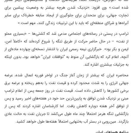
شده است.» وی افزود: «نزدیک شدن هرچه بیشتر به وضعیت پیشین برای
تجارت جهانی، برای متحدان برای جلوگیری از ایجاد سابقه خطرناک برای سایر
آبراه‌ها و شرکای منطقه‌ای که باید با این ترتیبات زندگی کنند، مهم است.»
ترامپ در پستی در رسانه‌های اجتماعی مدعی شد که کشتی‌ها – «بسیاری مملو
از نفت» – در حال حاضر حرکت از طریق تنگه را شروع کرده‌اند که «کاملاً امن،
ایمن و بکر بود». خبرگزاری نیمه رسمی ایران با انتشار نسخه‌ای چهارده ماده‌ای از
آنچه، اعلام کرد که بازگشایی آن منوط به "توافقات ایران" خواهد بود، بدون اینکه
به جزئیات بیشتری اشاره کند.
محاصره ایران که بیشتر از زمان آغاز جنگ در اواخر فوریه اعمال شده، عرضه
جهانی انرژی را به شدت محدود کرده و قیمت نفت را به‌هم ریخته و عرضه برق
برخی کشورها را کاهش داده است. قیمت نفت در روز جمعه پس از اعلام ترامپ
مبنی بر نزدیک شدن توافق به پایین‌ترین حد خود در هفته‌های اخیر رسید و پس
از توافق آخر هفته دوباره کاهش یافت. اما کارشناسان اشاره کردند که پس از
بازگشایی تنگه هرمز احتمالاً چند ماه طول می‌کشد تا جریان نفت به حالت عادی
بازگردد. مین‌روبی در بستر آب به‌تنهایی احتمالاً هفته‌ها طول خواهد کشید.
برنامه هسته‌ای ایران