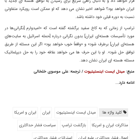
قرار خواهد داد و به دنبال راهی سریع برای رسیدن به توافق هسته ای جدید با
ایران خواهد بود؟ شواهد اخیر نشان می دهد که او ممکن است رویکرد متفاوتی
نسبت به دوره قبلی خود داشته باشد.
ترامپ از زمانی که به کاخ سفید برگشته گفته است که «امیدوارم [نگرانی‌ها در
مورد تأسیسات هسته‌ای ایران] بدون نگرانی درباره [حمله اسرائیل به سایت‌های
هسته‌ای ایران] برطرف شود» و «واقعاً خوب خواهد بود» اگر این مسئله از طریق
توافق حل شود». او با این حرف ها می خواهد علاقه خود را به حل دیپلماتیک
مسئله هسته ای ایران نشان دهد.
منبع:
میدل ایست اینستیتیوت
/ ترجمه: علی موسوی خلخالی
ادامه دارد...
کلید واژه ها:
میدل ایست اینستیتیوت
ایران
ایران و امریکا
مذاکرات ایران و امریکا
بازگشت ترامپ
سیاست فشار حداکثری
اعمال فشار حداکثری علیه ایران
استراتژی فشار حداکثری