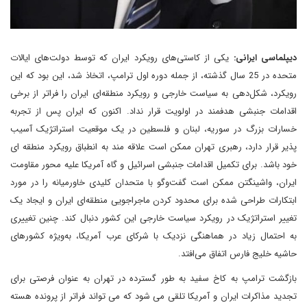
دیپلماسی ایرانی:
یکی از کاستی‌های رویکرد ایران که توسط دولت‌های ایالات
متحده در 25 سال گذشته، از جمله دوره اول ترامپ، اتخاذ شد، این بود که این
رویکرد، شکل‌دهی به سیاست خارجی و رویکرد منطقه‌ای ایران را فراتر از برخی
اقدامات جنبشی هدفمند در اولویت قرار نداد. اکنون که ایران پس از تجربه
خسارات بزرگ در سوریه، لبنان و فلسطین در یک موقعیت استراتژیک آسیب
پذیر قرار دارد، رهبری تهران ممکن است علاقه مند به انطباق رویکرد منطقه ای
خود باشد. برای تکمیل اقدامات جنبشی اسرائیل و گاه آمریکا علیه محور مقاومت
ایران، واشینگتن ممکن است گفت‌وگو با متحدان کلیدی خاورمیانه را در مورد
ابتکارات طراحی شده برای محدود کردن ماجراجویی منطقه‌ای ایران و ایجاد یک
تغییر استراتژیک در رویکرد سیاست خارجی این کشور دنبال کند. چنین تغییری
به احتمال زیاد در هماهنگی نزدیک با شرکای عرب آمریکا، به‌ویژه کشورهای
حاشیه خلیج فارس اتفاق می‌افتد.
بازگشت ترامپ به کاخ سفید به طور گسترده در تهران به عنوان فرصتی برای
تجدید مذاکرات ایران و آمریکا تلقی می شود که می تواند فراتر از پرونده هسته