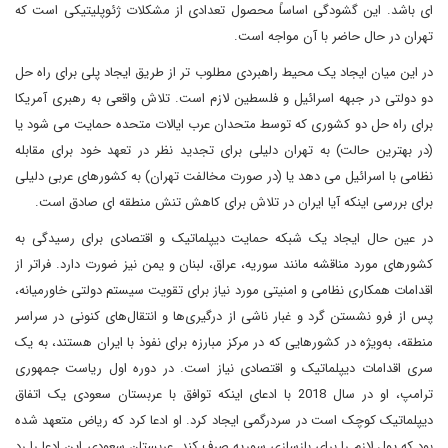
ای باشد. این گشودگی اساساً محصول تعدادی از مشکلات ژئوپلیتیکی است که
تهران در حال حاضر با آن مواجه است.
در این میان ایجاد یک محیط راهبردی مطلوب تر از طریق ایجاد پلی برای راه حل
دو دولتی در جبهه اسرائیل و فلسطین لازم است. تلاش واقعی به رهبری آمریکا
برای راه حل دو کشوری که توسط متحدان عرب ایالات متحده حمایت می شود یا
(در بهترین حالت) به تهران دلیلی برای تجدید نظر در تعهد خود برای مقابله
نظامی با اسرائیل می دهد یا (در صورت مخالفت تهران) به کشورهای عربی دلیلی
برای بررسی اینکه آیا ایران در تلاش برای کاهش تنش منطقه ای صادق است.
در عین حال ایجاد یک شبکه حمایت دیپلماتیک و اقتصادی برای رسیدگی به
کشورهای مورد مناقشه مانند سوریه، عراق، لبنان و یمن نیز ضورت دارد. فراتر از
اقدامات همکاری نظامی و امنیتی مورد نیاز برای تقویت سیستم دولتی خاورمیانه،
پس از فرو نشستن گرد و غبار ناشی از درگیری‌ها و انتقال‌های کنونی در سراسر
منطقه، به‌ویژه در کشورهایی که در مرکز مبارزه برای نفوذ با ایران هستند، به یک
سری اقدامات دیپلماتیک و اقتصادی نیاز است. در دوره اول ریاست جمهوری
ترامپ، او در سال 2018 با ادعای اینکه توافق با عربستان سعودی یک اتفاق
دیپلماتیک کوچک است در سردرگمی ایجاد کرد. او ادعا کرد که ریاض متعهد شده
بود که پول لازم را برای بازسازی سوریه صرف کند. عربستان سعودی این ادعا را رد