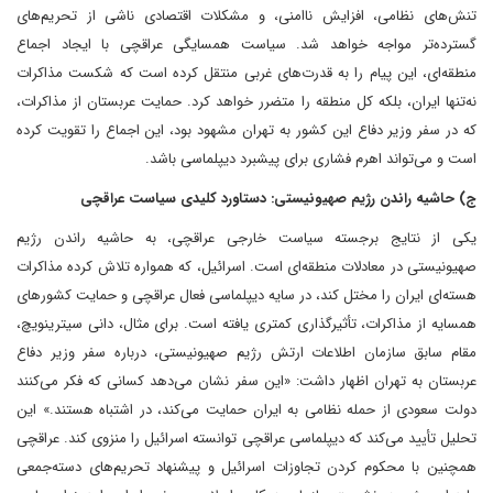
تنش‌های نظامی، افزایش ناامنی، و مشکلات اقتصادی ناشی از تحریم‌های
گسترده‌تر مواجه خواهد شد. سیاست همسایگی عراقچی با ایجاد اجماع
منطقه‌ای، این پیام را به قدرت‌های غربی منتقل کرده است که شکست مذاکرات
نه‌تنها ایران، بلکه کل منطقه را متضرر خواهد کرد. حمایت عربستان از مذاکرات،
که در سفر وزیر دفاع این کشور به تهران مشهود بود، این اجماع را تقویت کرده
است و می‌تواند اهرم فشاری برای پیشبرد دیپلماسی باشد.
ج) حاشیه ‌راندن رژیم صهیونیستی: دستاورد کلیدی سیاست عراقچی
یکی از نتایج برجسته سیاست خارجی عراقچی، به حاشیه راندن رژیم
صهیونیستی در معادلات منطقه‌ای است. اسرائیل، که همواره تلاش کرده مذاکرات
هسته‌ای ایران را مختل کند، در سایه دیپلماسی فعال عراقچی و حمایت کشورهای
همسایه از مذاکرات، تأثیرگذاری کمتری یافته است. برای مثال، دانی سیترینویچ،
مقام سابق سازمان اطلاعات ارتش رژیم صهیونیستی، درباره سفر وزیر دفاع
عربستان به تهران اظهار داشت: «این سفر نشان می‌دهد کسانی که فکر می‌کنند
دولت سعودی از حمله نظامی به ایران حمایت می‌کند، در اشتباه هستند.» این
تحلیل تأیید می‌کند که دیپلماسی عراقچی توانسته اسرائیل را منزوی کند. عراقچی
همچنین با محکوم کردن تجاوزات اسرائیل و پیشنهاد تحریم‌های دسته‌جمعی