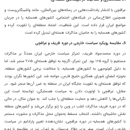
عراقچی با انتشار یادداشت‌هایی در رسانه‌های بین‌المللی، مانند واشینگتن‌پست و
همچنین اطلاع‌رسانی در شبکه‌های اجتماعی، کشورهای همسایه را در جریان
مواضع ایران قرار داده است. این شفافیت، اعتماد منطقه‌ای را تقویت کرده و
کشورهای همسایه را به حامیان مذاکرات هسته‌ای تبدیل کرده است.
5ـ مقایسه رویکرد سیاست خارجی در دوره ظریف و عراقچی
در دوره محمدجواد ظریف، تمرکز سیاست خارجی ایران عمدتاً بر مذاکرات
مستقیم با گروه ۵+۱ بود. این تمرکز، اگرچه به توافق هسته‌ای ۲۰۱۵ منجر شد، اما
به دلیل کم‌توجهی به کشورهای همسایه، با مخالفت برخی کشورهای منطقه،
به‌ویژه اعضای شورای همکاری خلیج فارس، مواجه شد. این کشورها نگران بودند
که توافق هسته‌ای به تقویت جایگاه ایران در منطقه به ضرر آن‌ها منجر شود. در
مقابل، عراقچی با اولویت دادن به سیاست همسایگی، توانسته است این
نگرانی‌ها را کاهش دهد و حمایت منطقه‌ای را جلب کند. به عنوان مثال، در حالی
که در دوره ظریف مذاکرات اغلب در وین یا ژنو برگزار می‌شد و کشورهای منطقه
نقش حاشیه‌ای داشتند، انتخاب مسقط به‌عنوان محل مذاکرات و مشورت مستمر
با کشورهای همسایه در دوره عراقچی، نشان‌دهنده تغییر پارادایم در سیاست
خارجی ایران است. سفر وزیر دفاع عربستان به تهران نیز در مقایسه با دوره