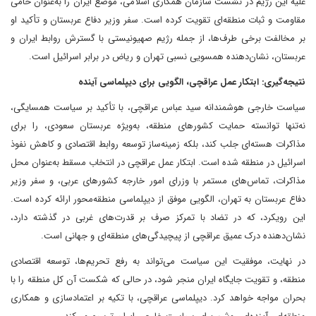
علیه این رژیم در نشست سازمان همکاری اسلامی، موضع ایران را به‌عنوان حامی
مقاومت و ثبات منطقه‌ای تقویت کرده است. سفر وزیر دفاع عربستان و تأکید او
بر مخالفت برخی طرف‌ها، از جمله رژیم صهیونیستی با گسترش روابط ایران و
عربستان، نشان‌دهنده همسویی نسبی تهران و ریاض در برابر اسرائیل است.
نتیجه‌گیری: ابتکار عمل عراقچی، الگویی برای دیپلماسی آینده
سیاست خارجی هوشمندانه سید عباس عراقچی، با تأکید بر سیاست همسایگی،
نه‌تنها توانسته حمایت کشورهای منطقه، به‌ویژه عربستان سعودی، را برای
مذاکرات هسته‌ای جلب کند، بلکه زمینه‌ساز توسعه روابط اقتصادی و کاهش نفوذ
اسرائیل در منطقه شده است. ابتکار عمل عراقچی در انتخاب مسقط به‌عنوان محل
مذاکرات، تماس‌های مستمر با وزرای امور خارجه کشورهای عربی، و سفر وزیر
دفاع عربستان به تهران، الگویی موفق از دیپلماسی منطقه‌محور ارائه کرده است.
این رویکرد، که در تضاد با تمرکز صرف بر قدرت‌های غربی در گذشته دارد،
نشان‌دهنده درک عمیق عراقچی از پیچیدگی‌های منطقه‌ای و جهانی است.
در نهایت، موفقیت این سیاست می‌تواند به رفع تحریم‌ها، توسعه اقتصادی
منطقه، و تقویت جایگاه ایران منجر شود، در حالی که شکست آن کل منطقه را با
بحران مواجه خواهد کرد. دیپلماسی عراقچی، با تکیه بر اعتمادسازی و همکاری