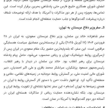
خارجه کشورهای منطقه و عربی، از جمله عربستان سعودی، مصر، ترکیه، عراق و
اعضای شورای همکاری خلیج فارس حتی پادشاهی بحرین برقرار کرده است. این
تماس‌ها، به‌ویژه پس از هر دور مذاکرات با آمریکا، با هدف ارائه توضیحات شفاف
درباره پیشرفت گفت‌وگوها و جلب حمایت منطقه‌ای انجام شده است.
3ـ سفر وزیر دفاع عربستان به تهران:
سفر شاهزاده خالد بن سلمان، وزیر دفاع عربستان سعودی، به ایران در ۲۸
فروردین ۱۴۰۴ (۱۷ آوریل ۲۰۲۵) یکی از برجسته‌ترین مصادیق سیاست همسایگی
عراقچی است. این سفر، که بلندپایه‌ترین حضور یک مقام سعودی در ایران پس از
ازسرگیری روابط دیپلماتیک تهران و ریاض محسوب می‌شود، حامل پیام پادشاه
عربستان برای رهبر انقلاب بود. خالد بن سلمان در دیدار با رهبر انقلاب،
رئیس‌جمهور مسعود پزشکیان، سرلشکر محمد باقری و علی اکبر احمدیان، دبیر
شورای عالی امنیت ملی، بر گسترش روابط دوجانبه در زمینه‌های نظامی، دفاعی و
منطقه‌ای تأکید کرد. او اظهار داشت: «من با دستور کار گسترش روابط با ایران در
همه‌ی زمینه‌ها به تهران آمده‌ام.» این سفر نه‌تنها نشانه‌ای از تقویت روابط ایران و
عربستان بود، بلکه نشان‌دهنده حمایت ریاض از مذاکرات هسته‌ای ایران در
آستانه دور دوم گفت‌وگوها با آمریکا در عمان است.
4ـ اعتمادسازی و شفافیت در دیپلماسی منطقه‌ای: