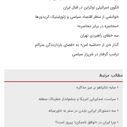
الگوی اسرائیلی اوکراین در قبال ایران
خوانشی از منظر اقتصاد سیاسی و ژئوپلیتیک کریدورها
«محاصره در برابر محاصره»
سه خطای راهبردی تهران
گذار خزر از «حاشیه امن» به «فضای بازدارندگی متراکم
ترامپ گرفتار در شن‌زار سیاسی
مطالب مرتبط
سایه نتانیاهو بر میز مذاکره
سیاست ضدایرانی امریکا و چشم‌انداز خطرناک منطقه
سه دستورکار ایرانی بایدن در سفر به خاورمیانه
چرا ایران در «توافق ناممکن» پیروز است؟