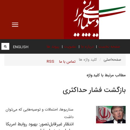
Toggle
vigation
صفحه نخست
درباره ما
عضویت
پیوند ها
ENGLISH
صفحه‌اصلی
کلید واژه ها
تماس با ما
RSS
مطالب مرتبط با کلید واژه
بازگشت فشار حداکثری
سناریوها، احتمالات و توصیه‌هایی که می‌توان
داشت
انتظار غیرقابل‌تصور: بهبود روابط امریکا