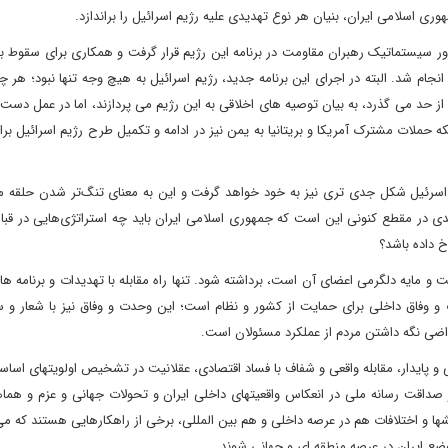
ی اسلامی ایران، بنیان هر نوع تهدیدی علیه رژیم اسرائیل را براندازد.
رور سیستماتیک رهبران مقاومت در برنامه این رژیم قرار گرفت و همکاری برای سقوط ب
م شد. البته در اجرای این برنامه جدید، رژیم اسرائیل به هیچ وجه تنها نبود؛ هر چ
از حد می گذرد، به بیان توصیه های اخلاقی به این رژیم می پردازند، اما در عمل دست
که حملات مشترک آمریکا و بریتانیا به یمن نیز در ادامه و تکمیل طرح رژیم اسرائیل ب
ر 20 ژانویه 2025، حمایتهای آمریکا از اسرئیل شکل جدی تری نیز به خود خواهد گرفت و این به معنای تنگ‌تر شدن حل
 در مقطع کنونی این است که جمهوری اسلامی ایران باید چه استراتژی‌هایی در قب
 داده باشد؟
ت و مایه دلگرمی اعضای آن است، برداشته شود. تنها راه مقابله با تهدیدات و برنامه 
 و وفاق داخلی برای حمایت از کشور و نظام است؛ این وحدت و وفاق نیز با شعار و س
 راضی نگه داشتن مردم از عملکرد مسئولان است.
و پایدار، مقابله واقعی و شفاف با فساد اقتصادی، عقلانیت در تشخیص اولویتهای اسا
 صداقت رسانه ملی در انعکاس واقعیتهای داخلی ایران و تحولات جهانی و عزم و هما
ها و اختلافات هم در عرصه داخلی و هم بین المللی، برخی از راهکارهایی هستند که می 
ع ایران در عرصه منطقه ای و جهانی شوند.