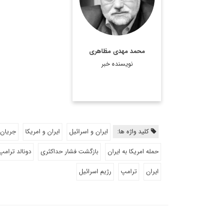
رئیس موسسه فرهنگی
اکو، عضو هیات امنای
پژوهشگاه فرهنگ و هنر و
ارتباطات، مشاور رییس
محمد مهدی مظاهری
فقید مجمع تشخیص
نویسنده خبر
مصلحت نظام، مشاور وزیر
امور ...
اطلاعات بیشتر
کلید واژه ها:
ایران و اسرائیل
ایران و امریکا
جریان 
حمله امریکا به ایران
بازگشت فشار حداکثری
دونالد ترامپ
ایران
ترامپ
رژیم اسرائیل