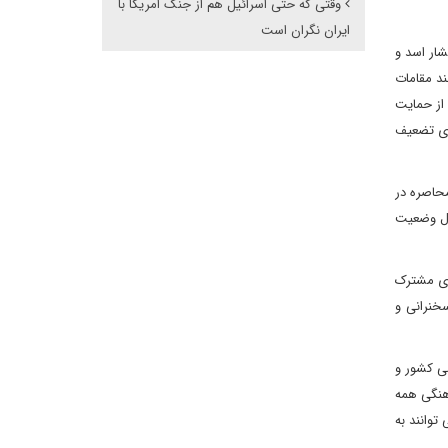
وقتی که حتی اسرائیل هم از جنگ امریکا با
ایران نگران است
شار اسد و
ند مقامات
 از حمایت
رای تضعیف
قه محاصره در
ال وضعیت
های مشترک
خنرانی و
سی کشور و
هنگی همه
توانند به