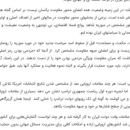
باشد؛ در این زمینه وضعیت همه اعضای محور مقاومت یکسان نیست؛ بر اساس گفته ها
نتشر شده است، برخی از بخشهای محور مقاومت در سالهای اخیر از اهداف اصلی و اول
ه طور مشخص در سوریه شاهد رواج فساد اقتصادی، بی توجهی به وضعیت معیشت و رف
لی با سیاستهای ایران بوده ایم.
عزت، حکمت و مصلحت» قبل از سقوط اسد سیاست جدید خود در مورد سوریه را رونمایی 
ریست و برای اعضای جبهه مقاومت مشخص کرد از آنجا که «مردمی بودن رمز اصلی
 داشت که سران مقاومت ویژگی مردمی بودن خود را از دست ندهند. در این راستا، آن
، باید مورد حمایت قرار بگیرند و البته نحوه فعالیت و عملکرد آنها باید طبق خواس
مپ است؛ هر چند مقامات اروپایی بعد از مشخص شدن نتایج انتخابات امریکا تلاش کر
اما تجربه دوره اول ریاست جمهوری ترامپ نشان می دهد بسیاری از مقامات اروپایی
د و می کوشند به گونه ای تک رویهای دولت ترامپ را خنثی کنند. اینجا همان گریزگا
 غربی از سطح فشارها بر خود و جبهه مقاومت بکاهد.
 مقامات وقت دولت ایران به کار گرفته شد و هر چند توانست گشایش‌هایی برای کشورم
ص شد کشورهای اروپایی اراده و امکانات کافی برای مدیریت مسائل جهانی بدون حمایت 