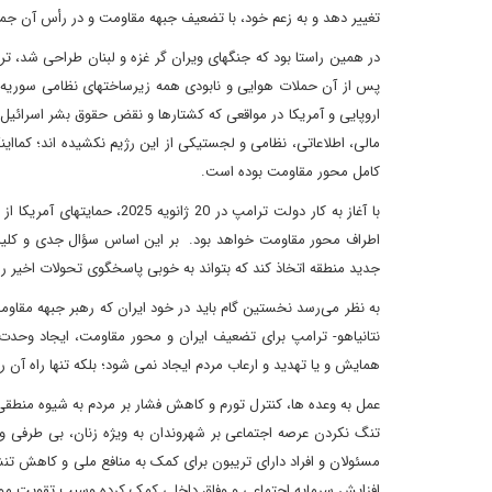
تغییر دهد و به زعم خود، با تضعیف جبهه مقاومت و در رأس آن جمهور
در همین راستا بود که جنگهای ویران گر غزه و لبنان طراحی شد، ت
پس از آن حملات هوایی و نابودی همه زیرساختهای نظامی سوریه انجا
اروپایی و آمریکا در مواقعی که کشتارها و نقض حقوق بشر اسرائیل 
مالی، اطلاعاتی، نظامی و لجستیکی از این رژیم نکشیده اند؛ کمااین
کامل محور مقاومت بوده است.
با آغاز به کار دولت ترامپ د
اطراف محور مقاومت خواهد بود. بر این اساس سؤال جدی و کلیدی
جدید منطقه اتخاذ کند که بتواند به خوبی پاسخگوی تحولات اخیر رخ
به نظر می‌رسد نخستین گام باید در خود ایران که رهبر جبهه مقاوم
نتانیاهو- ترامپ برای تضعیف ایران و محور مقاومت، ایجاد وحدت
همایش و یا تهدید و ارعاب مردم ایجاد نمی شود؛ بلکه تنها راه آن
عمل به وعده ها، کنترل تورم و کاهش فشار بر مردم به شیوه منطقی 
تنگ نکردن عرصه اجتماعی بر شهروندان به ویژه زنان، بی طرفی و
مسئولان و افراد دارای تریبون برای کمک به منافع ملی و کاهش تنش
افزایش سرمایه اجتماعی و وفاق داخلی کمک کرده وسبب تقویت موض