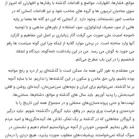
موانع، فشارها، اظهارات، مواضع و اقدامات گذشته با رفتارها و اظهارتی که امروز از
سوی صاحبان تریبون ها و گروه های صاحب نفوذ و نیز اقدامات کسانی که در
مناصب امور نشسته‌اند، وجود دارد. از آنجایی که این دو گانه ها بعضا بر پایه
هایی از سوء مصرف ایدئولوژی، سوء استفاده از باورهای مذهبی و با توجیه
ناموجه امنیت ملی صورت می گرفت آثار زیانباری بر اصل این مفاهیم و کارکرد
آنها وارد ساخته است. در برخی موارد گلایه از اینکه چرا این گونه سیاست ها رقم
می خورد به گوش می رسد. من در این یادداشت نامه‌گونه، دیدگاه و اعتقاد
شخصیم را در این باب مطرح می‌کنم.
من معتقدم به طور کلی همه ما، ممکن است با گذشته‌ای پر از درد و رنج مواجه
بوده باشیم، ولی حق ماندن و سکون در این گذشته‌ها را نداریم. ما با سایه آنچه
بر ما گذشته، نمی‌توانیم برای ایران و بچه‌های سرزمین‌مان، آینده‌ای روشن و افقی
امیدبخش را پدید آوریم. باید سال های گذشته و موانع، دشنام‌ها، سختی‌ها،
تهمت‌ها و حتی پرونده‌سازی‌های محفلی و در مجموع همه این تاریخ را با
خردمندی و فراست ورق بزنیم. در واقع، نباید گروگان «گذشته» شویم. نباید درگیر
و گروگان جفاهایی که در گذشته بر یک تفکر، تلاش ها، آینده‌نگری‌ها و امید مردم
شد باقی بمانیم. افسوس خوردن از آنچه می‌توانستیم انجام دهیم و نشستن در
سوگ اینکه نمی‌خواستند پیشرفت‌های مطلوب صورت پذیرد، هیچ دردی را درمان