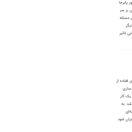
 پابرجا
ن بر سر
ان بر سر این مسئله
یگر
ی تاثیر
افتاده از
دسازی
 یک کار
شد. به
‌ای
ران شود.