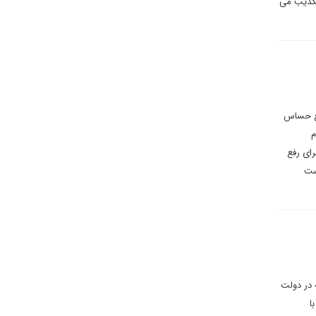
تکذیب می
قطع حساس
م
ای رفع
ست
 در دولت
ا