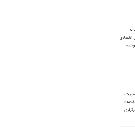
 به
 اقتصادی
وسیه،
عنویت،
 پیشرفت‌های
جتماعات مختلف به‌ویژه روز قدس و روز ۲۲ بهمن، برگزاری