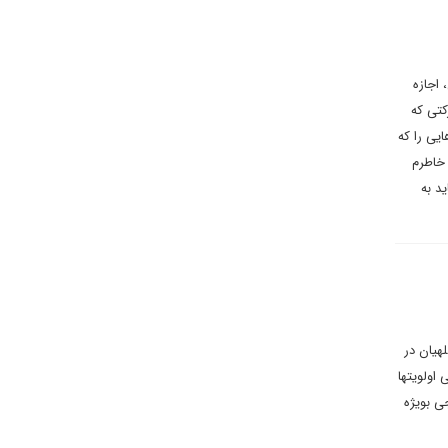
 اجازه
کتی که
یی را که
 خاطرم
ید به
هیان در
اولویتها
ی بویژه