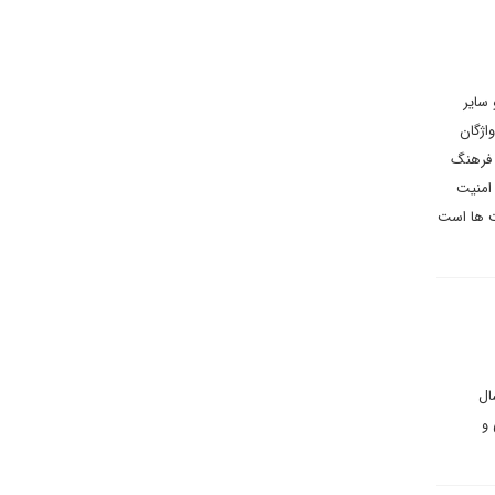
 سایر
اژگان
 فرهنگ
امنیت
ت ها است
ال
و