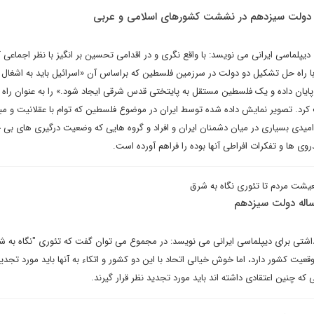
دولت سیزدهم در نششت کشورهای اسلامی و عربی
یپلماسی ایرانی می نویسد: با واقع نگری و در اقدامی تحسین بر انگیز با نظر اجماعی
ا راه حل تشکیل دو دولت در سرزمین فلسطین که براساس آن «اسرائیل باید به اشغال 
رزمین‌های عربی در سال ۱۹۶۷ پایان داده و یک فلسطین مستقل به پایتختی قدس شرقی ایجاد شود.» را به عنوان ر
 کرد. تصویر نمایش داده شده توسط ایران در موضوع فلسطین که توام با عقلانیت و مبت
وی ها و تفکرات افراطی آنها بوده را فراهم آورده است.
عیشت مردم تا تئوری نگاه به شرق
اله دولت سیزدهم
تی برای دیپلماسی ایرانی می نویسد: در مجموع می توان گفت که تئوری "نگاه به ش
وقعیت کشور دارد، اما خوش خیالی اتحاد با این دو کشور و اتکاء به آنها باید مورد تجدی
که چنین اعتقادی داشته اند باید مورد تجدید نظر قرار گیرند.