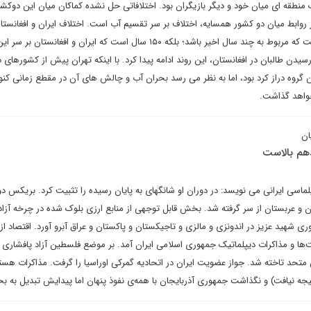
نطقه ای میان خود و دیگر بازیگران بود. اختلافاتی حل نشده کماکان میان این دوکشور
 روابط میان دو کشور همسایه، اختلاف بر سر تقسیم آب است. اختلاف ایران و افغانستا
حقابه رود هیرمند پدیده ای نیست که مربوط به چند سال اخیر باشد؛ بلکه ۱۵۰ سال است که ایران و افغانست
 رسیدن طالبان در افغانستان، این روند ادامه پیدا کرد. با اینکه تهران پیش از کشورهای د
روه دراز کرد بود، اما به نظر می رسد بحران آب و چالش های آن در مقطع زمانی کنون
 خواهد گذاشت.
ان
دهم بالاست
ماسی ایرانی می نویسد: در دوران او شانگهای به پایان رسیده را تثبیت کرد. بریکس دور 
ران و عربستان از سر گرفته شد. بخش قابل توجهی از منابع ارزی بلوک شده در چرخه آزا
شهید عزیز در اندونزی و مالزی و تاجیکستان و پاکستان و عراق آبرو آورد. اقتصاد از
ا و مذاکرات دیپلماتیک جمهوری اسلامی ایران آمد. بر موضع فلسطین آزاد پافشاری 
حد تاخته شد. جواز عضویت ایران در اتحادیه گمرکی اوراسیا را گرفت. مذاکرات هسته
جه نیافت) و نگذاشت جمهوری آذربایجان با همه‌ی نفوذ پنهان اما پیدایش تبدیل به بح