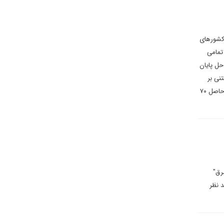
 کشورهای
تمامی
اه حل پایان
نی بر
واقعیات میدانی، صورت گرفته، ناامیدی بسیاری در میان دشمنان ایران و افراد و گروه هایی که وضعیت درگیری های بی حاصل ۷۰
رق"
د نظر