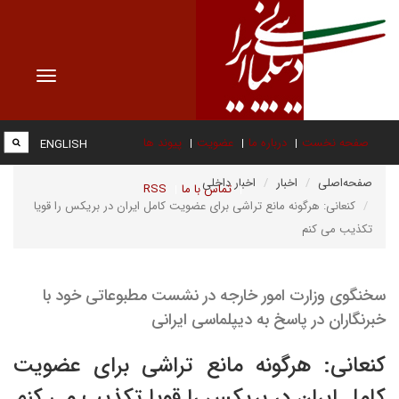
Toggle
vigation
صفحه نخست
درباره ما
عضویت
پیوند ها
ENGLISH
صفحه‌اصلی
اخبار
اخبار داخلی
تماس با ما
RSS
کنعانی: هرگونه مانع تراشی برای عضویت کامل ایران در بریکس را قویا
تکذیب می کنم
سخنگوی وزارت امور خارجه در نشست مطبوعاتی خود با
خبرنگاران در پاسخ به دیپلماسی ایرانی
کنعانی: هرگونه مانع تراشی برای عضویت
کامل ایران در بریکس را قویا تکذیب می کنم