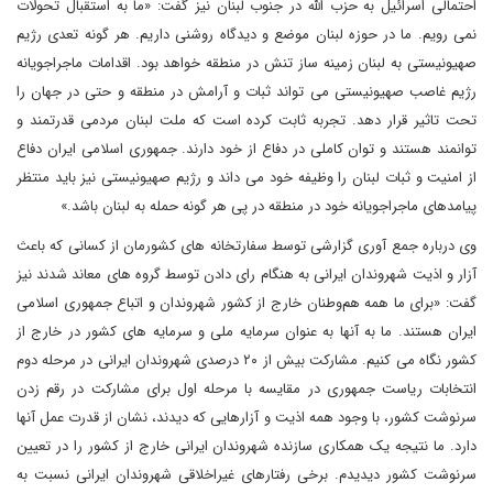
احتمالی اسرائیل به حزب الله در جنوب لبنان نیز گفت: «ما به استقبال تحولات
نمی رویم. ما در حوزه لبنان موضع و دیدگاه روشنی داریم. هر گونه تعدی رژیم
صهیونیستی به لبنان زمینه ساز تنش در منطقه خواهد بود. اقدامات ماجراجویانه
رژیم غاصب صهیونیستی می تواند ثبات و آرامش در منطقه و حتی در جهان را
تحت تاثیر قرار دهد. تجربه ثابت کرده است که ملت لبنان مردمی قدرتمند و
توانمند هستند و توان کاملی در دفاع از خود دارند. جمهوری اسلامی ایران دفاع
از امنیت و ثبات لبنان را وظیفه خود می داند و رژیم صهیونیستی نیز باید منتظر
پیامدهای ماجراجویانه خود در منطقه در پی هر گونه حمله به لبنان باشد.»
وی درباره جمع آوری گزارشی توسط سفارتخانه های کشورمان از کسانی که باعث
آزار و اذیت شهروندان ایرانی به هنگام رای دادن توسط گروه های معاند شدند نیز
گفت: «برای ما همه هم‌وطنان خارج از کشور شهروندان و اتباع جمهوری اسلامی
ایران هستند. ما به آنها به عنوان سرمایه ملی و سرمایه های کشور در خارج از
کشور نگاه می کنیم. مشارکت بیش از ۲۰ درصدی شهروندان ایرانی در مرحله دوم
انتخابات ریاست جمهوری در مقایسه با مرحله اول برای مشارکت در رقم زدن
سرنوشت کشور، با وجود همه اذیت و آزارهایی که دیدند، نشان از قدرت عمل آنها
دارد. ما نتیجه یک همکاری سازنده شهروندان ایرانی خارج از کشور را در تعیین
سرنوشت کشور دیدیدم. برخی رفتارهای غیراخلاقی شهروندان ایرانی نسبت به