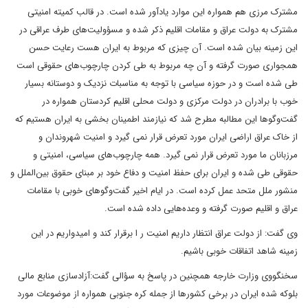
مشترک مرزی هم همواره این موارد یادآور شده است. در قالب کمیته امنیتی
مشترک به دولت عراق و مقامات اقلیم ذکر شده و مسؤولیت‌های طرف عراقی در
این زمینه بیان شده است. آن چیزی که مربوط به ایران هست رعایت حسن
همجواری صورت گرفته و آن چه مربوط به طی کردن چارچوب‌های حقوقی است
طی شده است و در حوزه سیاسی با توجه به مناسبات نزدیک و دوستانه بسیار
خوب با برادران در دولت مرکزی و دولت محلی اقلیم کردستان همواره در
گفت‌وگوها این مطالبه مطرح شد که نیازمند اطمینان بخشی به ایران هستیم که
از خاک عراق اراضی ایران مورد تعرض قرار نمی گیرد و امنیت شهروندان و
مرزبانان ما مورد تعرض قرار نمی گیرد. همه چارچوب‌های سیاسی، امنیتی و
حقوقی طی شده و ایران برای حفظ امنیت و دفاع خود بر مبنای حقوق بین‌الملل و
منشور ملل متحد عمل کرده است. در ایام اخیر گفت‌وگوهای خوبی با مقامات
عراق و اقلیم صورت گرفته و وعده‌هایی داده شده است.
وی گفت: از دولت عراق انتظار داریم امنیت ر ا برقرار کند و امیدواریم در این
زمینه شاهد اتفاقات خوبی باشیم.
سخنگووی وزارت خارجه همچنین در پاسخ به سؤالی گفت:‌آزادسازی منابع مالی
بلوکه شده ایران در برخی کشورها از جمله کره جنوبی همواره از موضوعات مورد