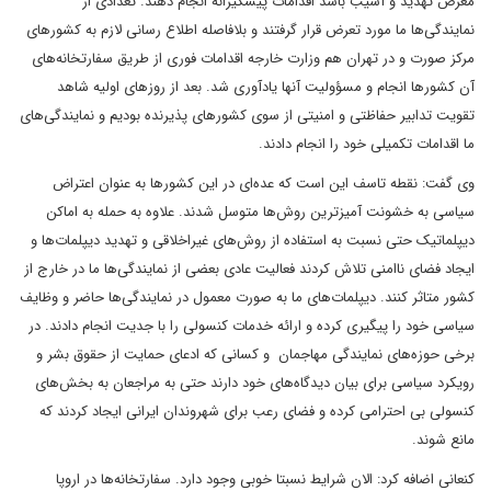
معرض تهدید و آسیب باشد اقدامات پیشگیرانه انجام دهند. تعدادی از
نمایندگی‌ها ما مورد تعرض قرار گرفتند و بلافاصله اطلاع رسانی لازم به کشورهای
مرکز صورت و در تهران هم وزارت خارجه اقدامات فوری از طریق سفارتخانه‌های
آن کشورها انجام و مسؤولیت آنها یادآوری شد. بعد از روزهای اولیه شاهد
تقویت تدابیر حفاظتی و امنیتی از سوی کشورهای پذیرنده بودیم و نمایندگی‌های
ما اقدامات تکمیلی خود را انجام دادند.
وی گفت: نقطه تاسف این است که عده‌ای در این کشورها به عنوان اعتراض
سیاسی به خشونت آمیزترین روش‌ها متوسل شدند. علاوه به حمله به اماکن
دیپلماتیک حتی نسبت به استفاده از روش‌های غیراخلاقی و تهدید دیپلمات‌ها و
ایجاد فضای ناامنی تلاش کردند فعالیت عادی بعضی از نمایندگی‌ها ما در خارج از
کشور متاثر کنند. دیپلمات‌های ما به صورت معمول در نمایندگی‌ها حاضر و وظایف
سیاسی خود را پیگیری کرده و ارائه خدمات کنسولی را با جدیت انجام دادند. در
برخی حوزه‌های نمایندگی مهاجمان و کسانی که ادعای حمایت از حقوق بشر و
رویکرد سیاسی برای بیان دیدگاه‌های خود دارند حتی به مراجعان به بخش‌های
کنسولی بی احترامی کرده و فضای رعب برای شهروندان ایرانی ایجاد کردند که
مانع شوند.
کنعانی اضافه کرد: الان شرایط نسبتا خوبی وجود دارد. سفارتخانه‌ها در اروپا