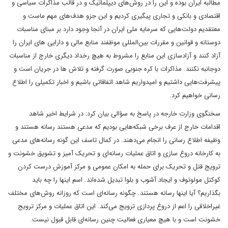
مطالبه ایران بوده و این را در روش‌های دیپلماتیک و در قالب مذاکرات سیاسی و
اقتصادی و بانکی و تجاری پیگیری کردیم و این جزو هدف‌های مهم ماست و
معتقدیم دولت‌هایی که سرمایه ملی ایران در آنجا وجود دارد بر مبنای مناسبات
دوستانه و قوانین و مقررات بین‌المللی موظفند منابع مالی و دارایی های ایران را
آزاد کنند و آزادسازی این منابع را مشروط به هیچ رخداد دیگری خارج از مناسبات
دوجانبه نکنند. مذاکرات با کره جنوبی صورت گرفته و تلاش ها در جریان است و
پیشرفت‌هایی داشتیم و امیدواریم شاهد اتفاقاتی باشیم و اخبار تکمیلی را اطلاع
رسانی خواهیم کرد.
سخنگوی وزارت خارجه در پاسخ به سؤالی بیان کرد: در شرایط اخیر شاهد
اقدامات خارج از عرف برخی شبکه‌هایی بودیم که مدعی هستند رسانه هستند و
وظیفه اطلاع رسانی را انجام می‌دهند. در کمال تاسف این گونه رسانه‌های مدعی
به کارخانه دروغ سازی و اتاق عملیات رسانه‌ای و تحریک آمیز و تشویق خشونت و
ترویج قتل و تحریک برای حمله به امکان عمومی و مرکز آموزش درست کردن
کوکتل مولوتوف و ایجاد آشوب و بلوا تبدیل شده‌اند. اسم اینها را چه باید
بگذاریم؟ آیا اینها رسانه هستند. چگونه رسانه‌ای است که روزانه روش‌های مختلف
غیراخلاقی را اعم از دروغ پردازی ترویج می‌کند. این اتاق عملیات و مرکز ترویج
خشونت است و با هیچ معیاری فعالیت چنین رسانه‌ای قابل قبول نیست.