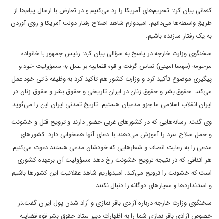
کنعانی بیان کرد: تحریم‌های آمریکا را رد می‌کنیم و در تعارض با ارسال پیام‌ها از
طریق واسطه‌ها می‌دانیم. امیدوارم شاهد اصلاح رفتار دولت آمریکا و روی آوردن
به یک رفتار سازنده باشیم.
سخنگوی وزارت خارجه در پاسخ به سؤالی بیان کرد: رئیس جمهور با خانواده
مرحومه (مهسا امینی) تماس گرفت و قوه قضاییه بر عمل به مسؤولیت خود و
پیگیری موضوع تأکید کرد و وزارت کشور هم تأکید کرد به وظیفه ذاتی خود عمل
می‌کند. حقوق بشر و حقوق زنان در ایران تاریخی و حقوق بشر و حقوق زنان در
ایران انقلاب اسلامی ما جزو مدعیان هستیم. تاریخ تمدنی ایران این را می‌گوید.
وی گفت: رسانه‌هایی که در کشورهای غربی حضور دارند و ترویج قتل و خشونت
و حمل سلاح سرد را آموزش می‌دهند با ادعای آنها همخوانی دارد. کشورهای
مدعی را به رعایت انصاف و شعارهایی که خودشان مدعی هستند دعوت می‌کنیم.
هر اتفاقی که در نتیجه ترویج خشونت رخ دهد مسؤولیت آن برعهده کشوری
است که خشونت را ترویج می‌کند. امیدواریم شاهد عقلانیت این کشورها باشیم
و استانداردها و معیارهای دوگانه را دنبال نکنند.
سخنگوی وزارت خارجه درباره آزادی باقر نمازی و آزاد شدن پول ایران گفت:‌در
خصوص آزادی باقر نمازی شما را به اظهارات دبیر ستاد حقوق بشر قوه قضاییه