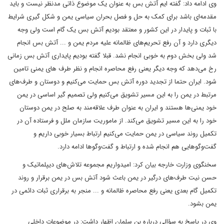
وی ادامه داد: گفته ایم آتش بس به عنوان یک موضوع ذاتی مدنظر نیست و باید
مقدمه‌ای باشد برای کمک به حل و فصل بحران سیاسی یمن و شکل گیری شرایط
با ثبات و پایدار در این کشور و معتقد بودیم آتش بس یک گام است ولی وجه
دیگری دارد و آن رفع تحریم‌های ظالمانه علیه مردم یمن و ... آتش بس انجام
شد ولی بخش دوم به خوبی انجام نشد. قبلا گفته‌ بودیم پایداری آتش بس زمانی
رخ می‌دهد که وجه دیگر یعنی رفع محاصره انجام و نظر طرف های یمنی تامین
شود. ایران حتما از تجدید دوره آتش بس حمایت می‌کنیم و دوستان و طرف‌های
مرتبط در یمن را به این مسیر تشویق می‌کنیم ولی تصمیم گیر اساسی در یمن
خود یمنی‌ها هستند و ایران به عنوان طرف علاقه‌مند به صلح در یمن دوستان
خود را به این مسیر تشویق می‌کند. از ماموریت سازمان ملل و فرستاده آن در
تکمیل روند سیاسی در یمن حمایت می‌کنیم ارتباط بسیار خوبی داریم و
گفت‌وگوهایی هم انجام شده و ارتباط و گفت‌وگوها ادامه دارد.
سخنگوی وزارت خارجه بیان کرد: امیدواریم مجموعه تلاش‌های دیپلماتیک و
حسن نیت طرف‌های درگیر در یمن باعث شود آتش بس در یمن برقرار و روند
تکمیل گام بعدی یعنی رفع محاصره ظالمانه و ... منجر به برقراری ثبات دائمی در
یمن بشود.
وی در پاسخ به سؤالی درباره بن سلمان اظهار داشت: در موضوعات داخلی