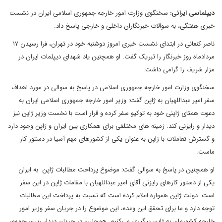
دیپلماسی ایرانی:
سخنگوی وزارت امور خارجه جمهوری اسلامی ایران در نشست
خبری هفتگی، به سوالات خبرنگاران داخلی و خارجی پاسخ داد.
ناصر کنعانی در ابتدای نشست خبری امروز دوشنبه خود در تهران، فرا رسیدن ۱۷
مردادماه روز خبرنگار را تبریک گفت. او همچنین یاد شهدای دیپلمات ایران در
مزار شریف را گرامی داشت.
سخنگوی وزارت امور خارجه جمهوری اسلامی در پاسخ به سوالی در مورد اهداف
سفر امیر عبداللهیان به ژاپن گفت: وزیر امور خارجه جمهوری اسلامی ایران به
دعوت همتای ژاپنی خود به توکیو سفر کرده و قرار است با نخست وزیر ژاپن نیز
دیدار و رایزنی کند. زمینه های مختلفی برای همکاری بین ایران و ژاپن وجود دارد
و گسترش تعاملات با ژاپن به عنوان یکی از کشورهای مهم آسیا در دستور کار
ماست.
او همچنین در پاسخ به سوالی گفت: موضوع پرداخت مطالبات ژاپن به ایران
یکی از دستور کارهای رایزنی آقای امیر عبداللهیان با مقامات ژاپن در این سفر
است. دولت ژاپن همواره اعلام کرده است که نسبت به پرداخت این مطالبات
توجه دارد و ما برای تحقق این وعده، این موضوع را در جریان سفر وزیر امور
خارجه کشورمان به ژاپن پیگیری می‌کنیم. همچنین در جریان دیدار رییس‌جمهور