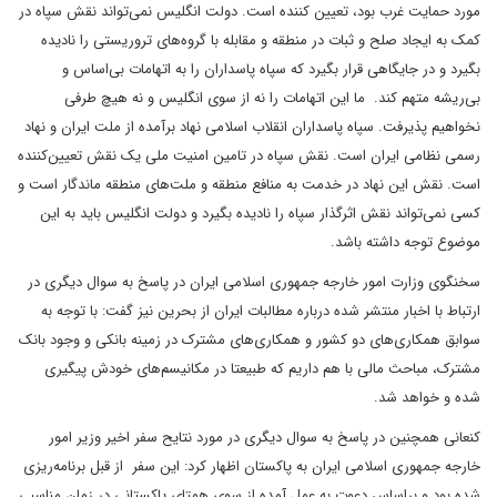
مورد حمایت غرب بود، تعیین کننده است. دولت انگلیس نمی‌تواند نقش سپاه در
کمک به ایجاد صلح و ثبات در منطقه و مقابله با گروه‌های تروریستی را نادیده
بگیرد و در جایگاهی قرار بگیرد که سپاه پاسداران را به اتهامات بی‌اساس و
بی‌ریشه متهم کند. ما این اتهامات را نه از سوی انگلیس و نه هیچ طرفی
نخواهیم پذیرفت. سپاه پاسداران انقلاب اسلامی نهاد برآمده از ملت ایران و نهاد
رسمی نظامی ایران است. نقش سپاه در تامین امنیت ملی یک نقش تعیین‌کننده
است. نقش این نهاد در خدمت به منافع منطقه و ملت‌های منطقه ماندگار است و
کسی نمی‌تواند نقش اثرگذار سپاه را نادیده بگیرد و دولت انگلیس باید به این
موضوع توجه داشته باشد.
سخنگوی وزارت امور خارجه جمهوری اسلامی ایران در پاسخ به سوال دیگری در
ارتباط با اخبار منتشر شده درباره مطالبات ایران از بحرین نیز گفت: با توجه به
سوابق همکاری‌های دو کشور و همکاری‌های مشترک در زمینه بانکی و وجود بانک
مشترک، مباحث مالی با هم داریم که طبیعتا در مکانیسم‌های خودش پیگیری
شده و خواهد شد.
کنعانی همچنین در پاسخ به سوال دیگری در مورد نتایح سفر اخیر وزیر امور
خارجه جمهوری اسلامی ایران به پاکستان اظهار کرد: این سفر از قبل برنامه‌ریزی
شده بود و براساس دعوت به عمل آمده از سوی همتای پاکستانی در زمان مناسبی