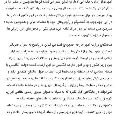
امور عراق سالانه یک الی ۲ بار به ایران سفر می‌کنند؛ آن‌ها همچنین با سفیر ما در
عراق نیز در ارتباط هستند. این همکاری‌های سازنده در راستای کمک به پیشرفت
روند سیاسی در عراق و تحقق هرچه بیشتر صلح و ثبات در این کشور است و ما
در این چهارچوب به گفت‌وگو و رایزنی‌های خود با مقامات عراق و همچنین نماینده
سازمان ملل متحد در امور عراق ادامه می‌دهیم. یکی از محورهای این رایزنی‌ها
موضوع مبارزه با تروریسم است.
سخنگوی وزارت امور خارجه جمهوری اسلامی ایران در پاسخ به سوال خبرنگار
ایسنا در مورد برخی از تلاش‌ها در انگلیس جهت قراردادن نام سپاه پاسداران
انقلاب اسلامی در لیست گروه های تروریستی و اختلافات موجود در این زمینه
بین وزیر کشور و وزیر امور خارجه انگلیس در این ارتباط گفت: دولت انگلیس با
سابقه سیاهی که در منطقه و مشخصا غرب آسیا در طول سالیان متمادی دارد و
موجب بی‌ثباتی‌های عمیق، ریشه‌دار و مستمر در منطقه ما بوده است و همچنین
نقشی که در حمایت پیدا و پنهان از گروه‌های تروریستی در منطقه داشته است،
نمی‌تواند در جایگاهی قرار بگیرد که به سپاه به عنوان نیروی رسمی نظامی ایران،
اتهام وارد کند. سپاه خدمات ماندگاری نه فقط به ملت‌های منطقه بلکه به
کشورهای مختلف از جمله اروپا ارائه کرده است. نقش سپاه پاسداران در مقابله
موثر و تعیین‌کننده با گروه‌های تروریستی از جمله گروهک تروریستی داعش که