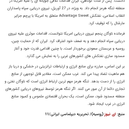
دانست. پس از مدت کوتاهی، ایران اقدامات تلافی جویانه ای را علیه امریکا در
منطقه تنگه هرمز انجام داد. به ویژه، در 27 آوریل، نیروی دریایی سپاه پاسداران
انقلاب اسلامی، نفتکش Advantage Sweet متعلق به امریکا با پرچم جزایر
مارشال را که توقیف کرد.
فرمانده ناوگان پنجم نیروی دریایی امریکا نتوانست، اقدامات موثری علیه نیروی
دریایی سپاه انجام دهد و به ضعف خود اعتراف کرد. ایران که از حمایت چین،
روسیه و عربستان سعودی برخوردار است، با چنین اقدامی قدرت خود و آغاز
مسدود سازی نفتکش های کشورهای غربی را به نمایش می گذارد.
بر این اساس، مبارزه برای منابع انرژی و ارتباطات ترانزیتی در خشکی و دریا باز
هم ماهیت تضاد پیدا می کند. غرب ممکن است، مقادیر قابل توجهی از منابع
انرژی را از دست بدهد. تنگه هرمز مهم ترین ارتباط انرژی است که ناوگان نفتی و
تجاری دائما از آن عبور می کنند. اگر تنگه هرمز توسط نیروهای دریایی کشورهای
منطقه مسدود شود، ممکن است، یک بحران اقتصادی ملموس و کمبود منابع
انرژی در غرب ایجاد شود.
منبع:
ای نیوز
(روسیه)/ تحریریه دیپلماسی ایرانی/11