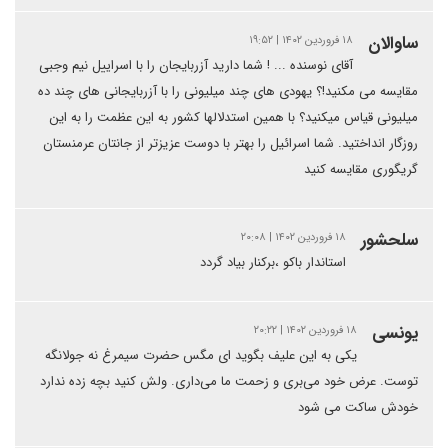
ساوالان
۱۸ فروردین ۱۴۰۲ | ۱۹:۵۲
آقای نوسنده ... ! شما دارید آزربایجان را با اسراییل نیم وجبی
مقایسه می مکنید!؟ یهودی های چند میلیونی را با آزربایجانی های چند ده
میلیونی قیاس میکنید؟ با همین استدلالها کشور به این عظمت را به این
روزگار انداختید. شما اسرائیل را بهتر با دوست عزیزتر از جانتان عرمنستان
گریگوری مقایسه کنید
سلحشور
۱۸ فروردین ۱۴۰۲ | ۲۰:۰۸
استاندار باکو ،برکنار بیاد گردد
یونسی
۱۸ فروردین ۱۴۰۲ | ۲۰:۲۲
یکی به این علیف بگوید ای مگس حضرت سیمرغ نه جولانگه
توست. عرض خود می‌بری و زحمت ما می‌داری. ولش کنید بچه زده ندارد
خودش ساکت می شود