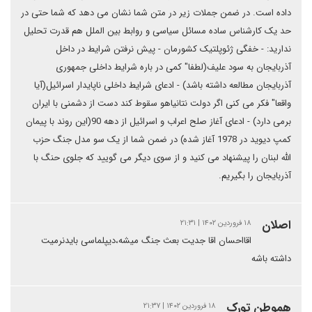
داده است. در ضمن جملات زیر در متن شما نشان می دهد که شما حتی در
حد یک کارشناس ساده مسائل سیاسی و روابط بین الملل هم قدرت تحلیل
ندارید: - خفگی ژئوپلتیک کشورمان - پیش نرفتن شرایط در داخل
آذربایجان به سود علیف(لطفا" کمی در باره شرایط داخلی جمهوری
آذربایجان مطالعه داشته باشد) - ادعای شرایط داخلی ناپایدار اسرائیل(آیا
واقعا" فکر می کنی اگر دولت نتانیاهو سقوط کند دست از دشمنی با ایران
برمی دارد) - ادعای آغاز صلح اعراب و اسرائیل از دهه 90(این روند با پیمان
کمپ دیوید در 1978 آغاز شده) در ضمن شما از یک سو مدل جنگ حزب
الله لبنان را پیشنهاد می کنید و از سوی دیگر می گویید که جلوی حنگ با
آذربایجان را بگیریم.
اصلان
۱۸ فروردین ۱۴۰۲ | ۲۱:۳۱
اقااحسان اقا جدیت بعث جنگ میشه،دیپلماسی بایدنرمیت
داشته باشه
هموطن تورک
۱۸ فروردین ۱۴۰۲ | ۲۱:۳۷