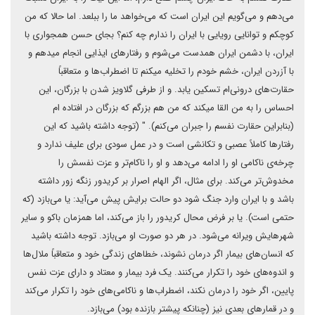
می‌دهم و می‌گویم این ایران است که می‌خواهد ما را ببلعد. اما حالا که من
کوچکم و توانایی رویایی با ایران را ندارم چه کنم؟ بجای حسن همجواری با
ایران، با دشمن ایران همدست می‌شوم و رفتارهای ایذایی انجام میدهم و
با آزردن ایران، خشم خودم را تخلیه میکنم تا اضطراب‌ها و متعاقباً
حقارت‌های درونی‌ام تسکین یابد. و از طرفی گلاویز شدن با بزرگان، این
احساس را به من القا میکند که من هم بزرگم که بزرگان در افتاده ام
(بنابراین حقارت نفسم را جبران می‌کنم). " (توجه داشته باشید که این
رفتارها کاملاً عصبی و تکانشی است و در عمل سودی برای علیف ندارد و
چرخه‌ی ناکامی او را ادامه می‌دهد و او را ناکام‌تر و عزت نفسش را
مخدوش‌تر می‌کند. برای مثال، اگر الهام اصرار بر کریدور زنگه زور داشته
باشد و با ایران وارد جنگ شود دو حالت برایش پیش می‌آید: یا می‌بازد (که
حتمی است). یا بر فرض محال کریدور را باز می‌کند، اما همزمان باکو و سایر
شهرهایش ویرانه می‌شود. در هر دو صورت او می‌بازد. توجه داشته باشید
که انسان‌های بیمار اگر درمان نشوند، خطاهای زندگی خود و متعاقباً ملال‌ها
و اندوه‌های خود را تکرار می‌کنند. یک فرد بیمار و معتاد و دارای عزت نفس
پایین، اگر خود را درمان نکند، اضطراب‌ها و ناکامی‌های خود را تکرار می‌کند
و در قمارهای بعدی نیز (چنانکه پیشتر بازنده بود) می‌بازد.