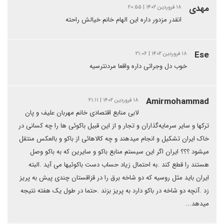
مهدی
۱۸ فروردین ۱۴۰۲ | ۲۰:۵۵
انقدر مزدور داره این الهام خانم خیالش راحته
Ese
۱۸ فروردین ۱۴۰۲ | ۲۱:۰۶
خوب دل وجراتی داره واقعا مردنترسیه
Amirmohammad
۱۸ فروردین ۱۴۰۲ | ۲۱:۱۱
لابی منابع اقتصادی خانم مهربان علیف و پان
ترکها و سایر سرمایه‌گذاران و تجار و از این قبیل باکوئی ها را چه کسانی در
خاک ایران تشکیل و انجام میدهند و چه کالاهائی از باکو و بالعکس منتقل
میشود ؟؟؟ ایران اگر این سیستم منابع باکو و سایرین که به باکو وصل
هستند را قطع کند .به احتمال زیاد حساب دست باکوئیها می آید .البته
ایران باید مثل روسیه که دو شاخه برق را در قزاقستان چندی پیش به پریز
زد .آنچه دو شاخه در باکو دارد به پریز بزند .حتما در طول یک هفته نتیجه
میدهد...