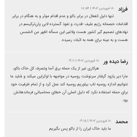
فرزاد
۱۸ فروردین ۱۴۰۲ | ۱۸:۵۴
تنها دلیل انفعال در برابر باکو و عدم اقدام موثر و به هنگام در برابر
اقدامات خصمانه رژیم علیف ؛قدرت و نفوذ گسترده لابی پان‌ترکیسم در
نهادهای تصمیم گیر کشور هست ولاغیر.این مسأله اظهر من الشمس
هست و به عینه برای همه به اثبات رسیده.
رضا دیده ور
۱۸ فروردین ۱۴۰۲ | ۱۹:۱۱
هرکاری غیر از یک حمله برق آسا وتصرف کل خاک باکو،
مارا دیر یازود گرفتار سرنوشت روسیه در مواجهه با اوکراین میکند و شاید ما
نتوانیم اندازه روسیه تاب بیاوریم.روسیه کند عمل کرد و از تمام ظرفیت خود
برای حمله استفاده نکرد که دلیل اصلی آن خطای محاسباتی فرماندهانش
بود.
محمد
۱۸ فروردین ۱۴۰۲ | ۱۹:۱۵
ما باید خاک ایران را از باکو پس بگیریم