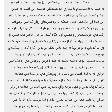
کاملا درست است. در روانشناسی نیز برخورد درست با افرادی
که مبتلا به نارسیسیزم یا بیماری خودشیفتگی هستند این است که ضمن
درک وضعیت بیمارگون این افراد، قاطعانه و جرات‌مندانه حد و مرزها را برای
این بیماران مشخص کنیم. چنانکه از پژوهش‌های روان‌شناختی برمی‌آید
زیربنای خودشیفتگی، عزت نفس پایین فرد بیمار است. اکنون، الهام علیف و
رفتارهای خودشیفته‌وار و عصبی او را نگاه کنیم. در حال حاضر عزت نفس او
مخدوش است؛ چرا؟ (فارغ از مسائل بنیادین شخصیتی، از جمله سرگذشت
وی در کودکی و نوجوانی) به چند دلیل دیگر می‌توان اشاره کرد: ۱) پیشینه‌ی
فردیِ سوء و خجالت‌آور (قماربازی و مسائلی دیگر که بیان آن در اینجا
درست نیست. توجه داشته باشید که طبق آخرین پژوهش‌های روانشناختی،
قماربازی نوعی اعتیاد به شمار می‌رود. می‌توانید زیربنای مشکلات روانی
افرادی که به قمار اعتیاد می‌یابند را در پژوهش‌های روانشناختی مطالعه
کنید). ۲) احساس حقارتِ ناشی از همسایگی با قدرتهای منطقه‌ای (احساسِ
برادرِ کوچک بودن و مورد توجه واقع نشدن. حتی احساس حقارت در برابر
دوست ظاهری خود (ترکیه)؛ چرا که علیف (به دلیل حقارت نفس) تمایل به
جبران (یا کانتر اتکِ این حقارت نفس) دارد و لذا دوست دارد آقا بالا سر
باشد، اما آنچه واقعیت دارد کاملاً معکوس است: علیف آقا بالا سر نیست،