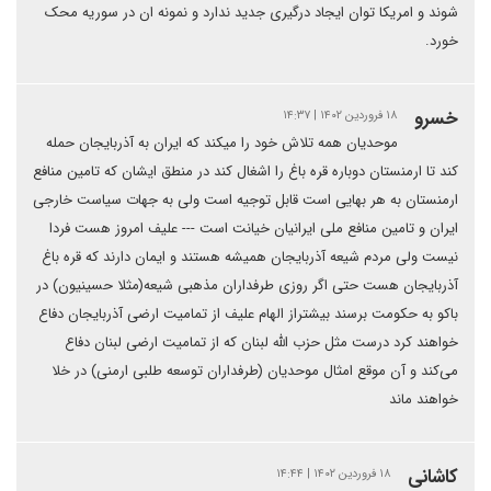
شوند و امریکا توان ایجاد درگیری جدید ندارد و نمونه ان در سوریه محک
خورد.
خسرو
۱۸ فروردین ۱۴۰۲ | ۱۴:۳۷
موحدیان همه تلاش خود را میکند که ایران به آذربایجان حمله
کند تا ارمنستان دوباره قره باغ را اشغال کند در منطق ایشان که تامین منافع
ارمنستان به هر بهایی است قابل توجیه است ولی به جهات سیاست خارجی
ایران و تامین منافع ملی ایرانیان خیانت است --- علیف امروز هست فردا
نیست ولی مردم شیعه آذربایجان همیشه هستند و ایمان دارند که قره باغ
آذربایجان هست حتی اگر روزی طرفداران مذهبی شیعه(مثلا حسینیون) در
باکو به حکومت برسند بیشتراز الهام علیف از تمامیت ارضی آذربایجان دفاع
خواهند کرد درست مثل حزب الله لبنان که از تمامیت ارضی لبنان دفاع
می‌کند و آن موقع امثال موحدیان (طرفداران توسعه طلبی ارمنی) در خلا
خواهند ماند
کاشانی
۱۸ فروردین ۱۴۰۲ | ۱۴:۴۴