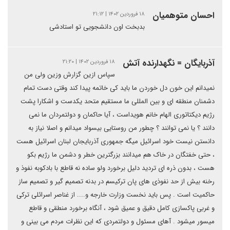
احسان متوهمیان
۱۸ فروردین ۱۴۰۲ | ۲۱:۱۲
بدبخت اون دانشجویی تو استادشی
آذربایگان = نگهدارنده آتش
۱۸ فروردین ۱۴۰۲ | ۲۱:۲۰
سپاس ازین گزارش وزین ولی من
نمیدانم این خون دل خوردن ما باید کی خاتمه پیدا کند وقتی دست تمام
دشمنان منطقه ای و بین المللی ما مستقیم متحد یکدست و اشکارا پشت
رژیم دیکتاتوری الهام خانم هویداست ، آیا حاکمان و دولتمردان ما نمی
دانند ؟ یا نمی توانند ؟ چطور من روستایی بیسواد میدانم و اصلا نیاز به
دانستن نیست خود اسرائیل میگه جمهوری آذربایجان لبنان اسرائیل هست
، حتی خفتگان در خاک هم میدانند بزرگترین خطر و دشمن ما رژیم بکو
هست ، بدون ذره ای تردید دلیل برخورد ولو ساده نه قاطع با بادکوبه نفوذ و
رخنه بیش از حد نفوذی های پان ترکیسم در بدنه تصمیم گیر و تصمیم ساز
حاکمیت است . پس باید نخست وزارت خارجه و.... از غناصر اسرائلی ترکی
و غربی پاکسازی کامل دقیق و عمیق شود ، آنگاه برخورد منطقی و قاطع
میسور میشود . آهای مسئول و دولتمردی که این نظرات مردم می بینی و