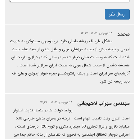
ارسال نظر
محمد
۱۸ فروردین ۱۴۰۲ | ۱۴:۱۷
مشکل علی اف ریشه داخلی دارد. بی توجهی مسئولان به هویت
ایرانی و توجه بیش از حد به مرزهای غربی و غافل شدن از بقیه نقاط باعث
شده است که به وضعیت فعلی دچار شدیم در حالی که در درازای تاریخمان
همیشه دشمن از جانب شمال غربی به سمت ایران سرازیر شده است .
آذربایجان سر ایران است و ریشه پانتورکیسم جیره خوار اردوغن و علی اف
باید ریشه کن شود
مهندس مهراب لاهیجانی
۱۸ فروردین ۱۴۰۲ | ۱۴:۲۸
روابط دولت ها بر منطق قدرت استوار
است.اکنون وقت تادیب الهام است . ترکیه در بحران بدهی خارجی 500
میلیارد دلاری و تراز تجاری 50 میلیارد دلاری و تورم 120 درصدی است ،
اسرایل دوچار انشقاق اجتماعی به نحوی که نظامیان از بدنه حاکم جدا می