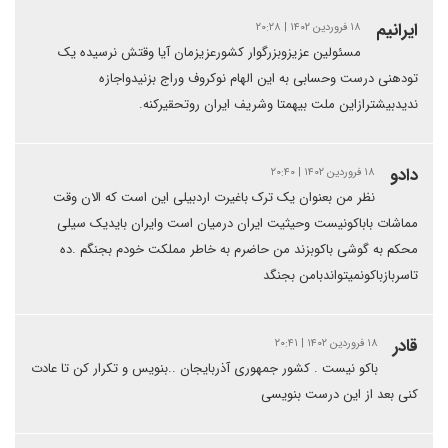
ایرانیم
۱۸ فروردین ۱۴۰۲ | ۲۰:۲۸
مسئولین عزیزوبزرگوار کشورعزیزمان آیا وقتش نرسیده یک
تودهنی درست وحسابی به این الهام نوکروف وراج بزنیدواجازه
ندیدبیشترازاین ملت بیهمتا وشریف ایران روتحقیرکنه.
دادو
۱۸ فروردین ۱۴۰۲ | ۲۰:۴۰
نظر من بعنوان یک ترک باغیرت اردبیلی این است که الان وقت
مماشات باباکونیست وحیثیت ایران درمیان است وایران بایدیک سیلی
محکم به گوشی باکوبزند من حاضرم به خاطر مملکت خودم بجنگم .ده
تاسربازباکونمیتواندبامن بجنگد
قادر
۱۸ فروردین ۱۴۰۲ | ۲۰:۴۱
باکو نیست . کشور جمهوری آذربایجان ..بنویس و تکرار کن تا عادت
کنی بعد از این درست بنویسی