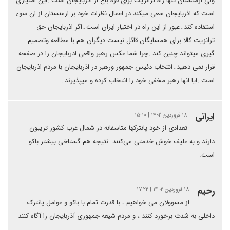
ولی ارمنستان تنها راه ترانزیت برای قره باغ از اذربایجان است۔این امتیازی
است که اذربایجان سعی میکند در اعمال نظرات خود بر ارمنستان از ان سوء
استفاده کند۔عبور از این راه در اختیار ایران است۔اگر اذربایجان حق
ترانزیت کالا برای همسایگان قائل نیست دیگران هم با مطالعه وتصمیم
گیری میتواند چنین کند۔چرا شما عکس رهبر واقعی اذربایجان را در صفحه
قرار نمی دهید۔انتخاب دئیس جمهور ورهبر در اذربایجان با مردم اذربایجان
است۔ایا انها رهبر مخفی خود را انتخاب کرده و میپذیرند۔
ایرانی
۱۸ فروردین ۱۴۰۲ | ۱۵:۱۰
تعدادی از خود پانترکها متاسفانه در شمال غرب کشور تریبون
دارند و به علیف خوش خدمتی می‌کنند. نتیجه هم گستاخی بیشتر باکو
است.
رحیم
۱۸ فروردین ۱۴۰۲ | ۱۷:۲۲
از مسوولان می خواهیم ، با قدرت تمام با باکو و عوامل پانترک
داخلی به شدت برخورد کنند ، و مردم شیعه جمهوری آذربایجان را آگاه کنند