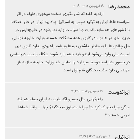
محمد رضا
۱۹ فروردین ۱۴۰۲ | ۱۴:۰۹
ازقدیم گفته‌اند شل بگیری سخت میخوری علیف در اثر
سیاست غلط ایران به ترکیه سپس به اسرائیل پناه برد ایران در حل اختلاف
با کشورهای همسایه باقدرت وبا سیاست وارد نمی‌شود در خلیج‌فارس در
دریای خزر در هامون در کارون همه مشکلات هستند وزارت خارجه توانایی
حل چالش‌ها را به خاطر نداشتن تیم‌ها وبرنامه راهبردی ندارد اکنون دبیر
امنیت ملی وارد می‌شود ایندو باید باهم وارد شوند شکاف وضعف دیپلماسی
در حضور بشاراسد توسط سردار دلها نمایان شد وزارت خارجه نیاز به باز
مهندسی دارد جذب نخبگان قدم اول است
ایراندوست
۱۹ فروردین ۱۴۰۲ | ۱۴:۴۹
پانترکهایی مثل خسرو اگه علیف به ایران حمله هم کنه
میگن چرا تحریک کردید؟ چرا با متجاوز میجنگید؟ چرا ... واقعا شماها
ایرانی هستید!؟
ایرانبان
۱۹ فروردین ۱۴۰۲ | ۲۲:۳۱