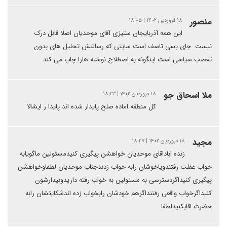
منصور
۱۸ فروردین ۱۴۰۲ | ۱۸:۰۵
این همه آذربایجان ستیزی آقای موحدیان اصلا قابل درک
نیست. جای بسی تاسف است سایتی که رسالتش تحلیل های بدون
تعصب سیاسی است اینگونه به اصطلاح نوشته هارا چاپ می کند
ملا اسحاق جو
۱۸ فروردین ۱۴۰۲ | ۱۸:۲۳
کل منطقه اماده صلح پایدار شده اند پایدا ر ایشالا
مجید
۱۸ فروردین ۱۴۰۲ | ۱۸:۲۷
زنده اباداقای موحدیان خواهشن پیگیری کنیدمسئولین ماگویابه
خواب غفلت رفتندویاخوشان رابه خواب زدندجناب موحدیان لطفاوخواهشن
پیگیری کنیداگردسترسی به مسئولین به خواب رفته داریدوبیدارشون
کنیداگرخواب واقعی رفتنداگرهم خودشان رابخواب زده اندشکایتشان رابه
حضرت اقابکنیدلطفا