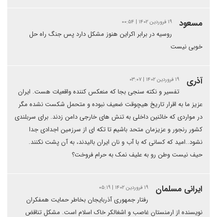
مسعود
۱۹ فروردین ۱۴۰۲ | ۰۰:۵۴
روسیه در برابر اکراین هنوز مشکل دارد پس جنگ راه حل
خوبی نیست
آذری
۱۹ فروردین ۱۴۰۲ | ۰۳:۰۷
تفسیر و نکته سنجی بجا که منعکس کننده واقعیات هست. ایران
عزیز ما به اقرار تاریخ هیچوقت ضعیف نبوده و متحمل شکست نشده مگر
در مواردی که خائنین داخلی به تنش های خارجی دامن زدند. برای سربلندی
کشور رنجور و عزیزمان متحد باشیم تا تکه ای از سرزمین اجدادی جدا
نشود..امید که کسانی که با آب و نان ایران بالیدند، به آن پشت نکنند.
حیف نیست وطن رو به علیف نمک به حرام فروخت؟
ایرانی مسلمان
۱۹ فروردین ۱۴۰۲ | ۰۵:۱۹
رفتار جمهوری آذربایجان بخاطر حمایت همفکران
نویسنده از ارمنستان غاصب و اشغالکر خاک اسلام است. مشکل تناقض