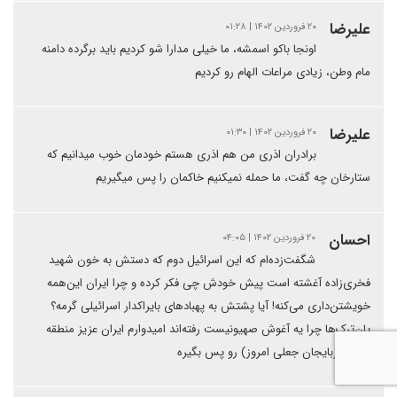
علیرضا
۲۰ فروردین ۱۴۰۲ | ۰۱:۲۸
اونجا باکو اسمشه، ما خیلی مدارا شو کردیم باید برگرده دامنه
مام وطن، زیادی مراعات الهام رو کردیم
علیرضا
۲۰ فروردین ۱۴۰۲ | ۰۱:۳۰
برادران اذری من هم اذری هستم خودمان خوب میدانیم که
ستارخان چه گفت، ما حمله نمیکنیم خاکمان را پس میگیریم
احسان
۲۰ فروردین ۱۴۰۲ | ۰۴:۰۵
شگفت‌زده‌ام که این اسرائیل دوم که دستش به خون شهید
فخری‌زاده آغشته است پیش خودش چی فکر کرده و چرا ایران این‌همه
خویشتن‌داری می‌کنه! آیا پشتش به پهبادهای بایراکدار اسرائیلی گرمه؟
پان‌ترک‌ها چرا یه آغوش صهیونیست رفته‌اند امیدوارم ایران عزیز منطقه
آران(آذربایجان جعلی امروز) رو پس بگیره