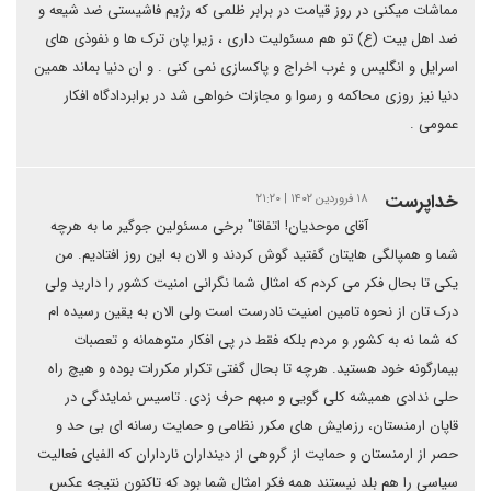
مماشات میکنی در روز قیامت در برابر ظلمی که رژیم فاشیستی ضد شیعه و
ضد اهل بیت (ع) تو هم مسئولیت داری ، زیرا پان ترک ها و نفوذی های
اسرایل و انگلیس و غرب اخراج و پاکسازی نمی کنی . و ان دنیا بماند همین
دنیا نیز روزی محاکمه و رسوا و مجازات خواهی شد در برابردادگاه افکار
عمومی .
خداپرست
۱۸ فروردین ۱۴۰۲ | ۲۱:۲۰
آقای موحدیان! اتفاقا" برخی مسئولین جوگیر ما به هرچه
شما و همپالگی هایتان گفتید گوش کردند و الان به این روز افتادیم. من
یکی تا بحال فکر می کردم که امثال شما نگرانی امنیت کشور را دارید ولی
درک تان از نحوه تامین امنیت نادرست است ولی الان به یقین رسیده ام
که شما نه به کشور و مردم بلکه فقط در پی افکار متوهمانه و تعصبات
بیمارگونه خود هستید. هرچه تا بحال گفتی تکرار مکررات بوده و هیچ راه
حلی ندادی همیشه کلی گویی و مبهم حرف زدی. تاسیس نمایندگی در
قاپان ارمنستان، رزمایش های مکرر نظامی و حمایت رسانه ای بی حد و
حصر از ارمنستان و حمایت از گروهی از دینداران نارداران که الفبای فعالیت
سیاسی را هم بلد نیستند همه فکر امثال شما بود که تاکنون نتیجه عکس