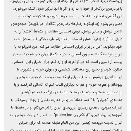
زیردست ترکیه است). ۳) آگاهی از اینکه این برادر کوچک توانایی رویارویی
با برادرهای بزرگ‌تر از خود را ندارد و اگر با آنها درگیر شود، کتک می‌خورد.
این آگاهی، اضطراب‌زا است و موجب رفتارهای پرخاشگرانه، کودکانه و
عصبی می‌شود (به اینگونه رفتارها؛ رفتارهای تکانه‌ای می‌گویند). مجموعه‌ی
از این عوامل و سایر عوامل، نوعی احساس حقارت و متعاقباً "خشم" را به
دنبال می‌آورد (دقیقاً همان احساسی که الهام علیف درگیر آن است). او به
خود میگوید: "من در برابر ایران احساس حقارت می‌کنم. من نمی‌توانم با
ایران وارد جنگ شوم چون آسیبی که در جنگ از ایران خواهم دید، بسیار
بیشتر از آسیبی است که می‌توانم به او وارد کنم. برای جبران این احساس
حقارت خود، و بجای رفع مشکلات شخصی و درونی خودم و کشورم، با
ایران گلاویز میشوم. از طرفی برای اینکه ضعف و حقارت درونی خودم را
بپوشانم و هم به خودم و هم به دیگران اثبات کنم که انسانی قدرتمند و با
عزت نفس هستم، خودم را در قامت یک لیدر بزرگ جا میزنم (راهبر
مقابله‌ایِ "جبران" یا " ضد حمله" در برابر حقارت نفس) و بجای رسیدگی به
امورات درونی، داعیه‌ی رهبری آذری‌های ایران را نیز می‌کنم. و باز منطبق با
آموزه‌های روان‌کاوی، "فرافکنی یا projection" می‌کنم و درونیات خودم را به
ایران نسبت می‌دهم (یعنی این منِ الهام علیف هستم که برای جبران
حقارت نفسم به خاک ایران چشم طمع دارم، اما این نیت را به ایران نسبت