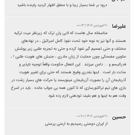
درود بر شما بسیار زیبا و با منطق اظهار کردید پاینده باشید
علیرضا
۲۰ فروردین ۱۴۰۲ | ۰۰:۰۳
متاسفانه سال هاست که لابی پان ترک که زیرنظر میت ترکیه
هستند و آنها نیز به نوبه خود تحت نفوذ کامل اسرائیل ، در نهادهای
مختلف و حتی تصمیم گیر نفوذ کرده و حتی به تجزیه طلبی زیر پوشش
عناوین مضحکی چون حمایت از زبان مادری ، جنبش های هویت طلبی ! ،
فدرالیسم و ... دامن میزنند . این انفعال حکومت واقعاً توجیه ناپذیر و
مذلت بار است . اینها بقدری وقیح هستند که حتی برای تغییر هویت
آذربایجان آن را بصورت آزربایجان مینویسند یا حرکت های بسیار زشت در
بازی های تیم تراکتورسازی که تا کنون همه بی جواب مانده . باید در اسرع
وقت هم به اینها و هم علیف تودهنی لازم زده شود
حسین
۲۰ فروردین ۱۴۰۲ | ۰۰:۲۰
از ایران دوستی رسیدیم به ارمنی پرستی