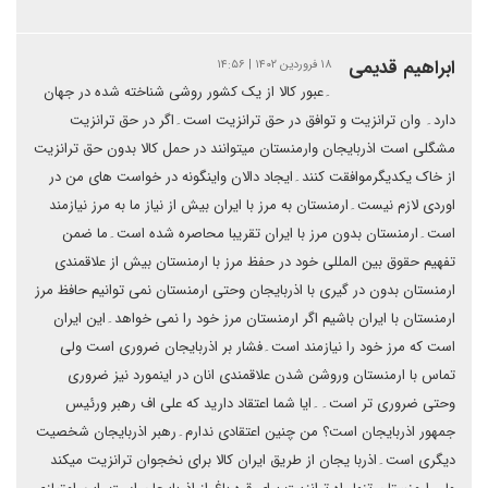
ابراهیم قدیمی
۱۸ فروردین ۱۴۰۲ | ۱۴:۵۶
۔عبور کالا از یک کشور روشی شناخته شده در جهان
دارد۔ وان ترانزیت و توافق در حق ترانزیت است۔اگر در حق ترانزیت
مشگلی است اذربایجان وارمنستان میتوانند در حمل کالا بدون حق ترانزیت
از خاک یکدیگرموافقت کنند۔ایجاد دالان واینگونه در خواست های من در
اوردی لازم نیست۔ارمنستان به مرز با ایران بیش از نیاز ما به مرز نیازمند
است۔ارمنستان بدون مرز با ایران تقریبا محاصره شده است۔ما ضمن
تفهیم حقوق بین المللی خود در حفظ مرز با ارمنستان بیش از علاقمندی
ارمنستان بدون در گیری با اذربایجان وحتی ارمنستان نمی توانیم حافظ مرز
ارمنستان با ایران باشیم اگر ارمنستان مرز خود را نمی خواهد۔این ایران
است که مرز خود را نیازمند است۔فشار بر اذربایجان ضروری است ولی
تماس با ارمنستان وروشن شدن علاقمندی انان در اینمورد نیز ضروری
وحتی ضروری تر است۔۔ایا شما اعتقاد دارید که علی اف رهبر ورئیس
جمهور اذربایجان است؟ من چنین اعتقادی ندارم۔رهبر اذربایجان شخصیت
دیگری است۔اذربا یجان از طریق ایران کالا برای نخجوان ترانزیت میکند