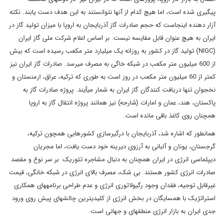
پیگیری شده است، اما هیچ کدام از آنها نتوانستند به این هدف دست یابند. نکته
آزار دهنده اینجاست که حجم صادرات گاز آذربایجان به اروپا با میزان تولید گاز در
ایران به هیچ عنوان قابل مقایسه نیست. بر اساس اعلام شرکت ملی گاز ایران
(NIGC) تولید گاز در کشور به روزانه یک میلیارد متر مکعب رسیده است که بیش
از 600 میلیون متر مکعب در شبکه خاگی به مصرف می‎رسد. صادرات گاز ایران نیز
کمتر از 60 میلیون متر مکعب در روز است به طوری که ترکیه، عراق، ارمنستان و
نخجوان تنها دریافت کنندگان گاز ایران به شمار می‎آیند. پروژه صادرات گاز به
پاکستان، هند، عمان و امارات (شارجه) نیز همانند پروژه انتقال گاز به اروپا
همچنان روی کاغذ باقی مانده است.
همانطور که اشاره شد، آذربایجان با درگیرسازی کشورهایی همچون ترکیه،
گرجستان، یونان و آلبانی به آرزوی دیرینه خود دست یافت، اما مجریان
دیپلماسی انرژی در ایران همچنان به دنبال مشاجره تئوریک بر سر نوع و مقصد
صادرات انرژی کشور هستند. بی شک، مصرف بالای انرژی در شبکه خانگی، قیمت
غیرقابل توجیه، فقدان وجود رگیولاتوری انرژی و عدم طراحی برنامه‎های همکاری
استراتژیک با همسایگان در بخش انرژی از کلیدی‎ترین چالش‎های پیش روی ورود
جدی ایران به بازار انرژی منطقه‎ای و جهانی است.