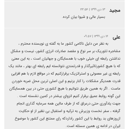
مجید
۱۳ دی ۱۳۹۹ | ۲۳:۵۴
بسیار عالی و شیوا بیان کرده.
علی
۱۴ دی ۱۳۹۹ | ۰۹:۵۷
به نظر من دلیل ناکامی کشور ما به گفته ی نویسنده محترم ،
مشاجره تئوریک بر سر نوع و مقصد صادرات انرژی کشور، نیست و مشکل
نداشتن رابطه ای خیلی خوب با همسایگان و جهانیان است ، به این معنی
که با هیچ کشورتاثیرگذار و قدرتمندی نتوانسته ایم رابطه ای بهتر ، مانند یک
رابطه ی غیر معمولی و استراتزیک برقرارکنیم که در مواقع لازم با هم افزایی
قدرت همدیگر مشکلات را کنار بزنیم و این اصلی ترین محل ضربه خوردن
ماست . اگر به همین طریق نتوانیم با هیچ کشوری حتی در بین همسایگان
این گونه روابط عمیق برقرار کنیم انزوای بیشتر در کمین نشسته است .
جهت یادآوری حتی درعراق که از طرف مااین همه سرمایه گذاری انجام
گرفته ، سفر نخست وزیرش به ترکیه و استقبال بی نظیر از او حکایت
ازروزهای بد روابط با این کشور راداردکه رای ممتنع این کشور با موضوع
ایران در ادامه ی همین مسئله است.