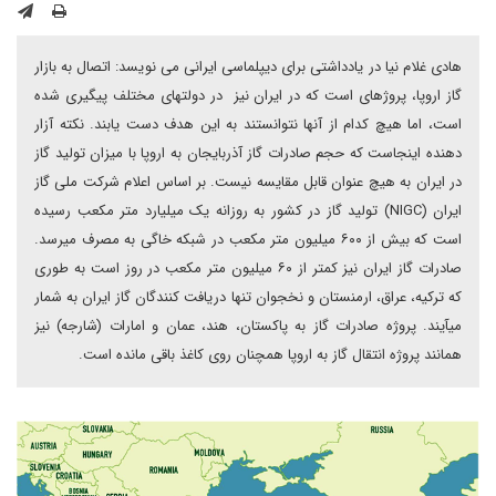
هادی غلام نیا در یادداشتی برای دیپلماسی ایرانی می نویسد: اتصال به بازار
گاز اروپا، پروژه‎ای است که در ایران نیز در دولت‎های مختلف پیگیری شده
است، اما هیچ کدام از آنها نتوانستند به این هدف دست یابند. نکته آزار
دهنده اینجاست که حجم صادرات گاز آذربایجان به اروپا با میزان تولید گاز
در ایران به هیچ عنوان قابل مقایسه نیست. بر اساس اعلام شرکت ملی گاز
ایران (NIGC) تولید گاز در کشور به روزانه یک میلیارد متر مکعب رسیده
است که بیش از ۶۰۰ میلیون متر مکعب در شبکه خاگی به مصرف می‎رسد.
صادرات گاز ایران نیز کمتر از ۶۰ میلیون متر مکعب در روز است به طوری
که ترکیه، عراق، ارمنستان و نخجوان تنها دریافت کنندگان گاز ایران به شمار
می‎آیند. پروژه صادرات گاز به پاکستان، هند، عمان و امارات (شارجه) نیز
همانند پروژه انتقال گاز به اروپا همچنان روی کاغذ باقی مانده است.