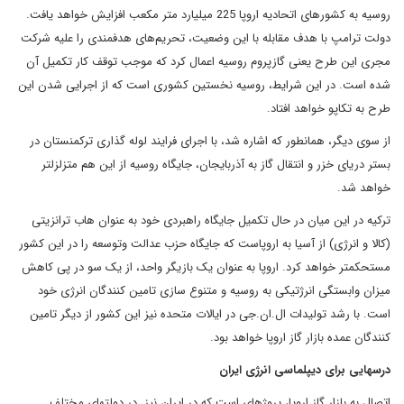
روسیه به کشورهای اتحادیه اروپا 225 میلیارد متر مکعب افزایش خواهد یافت.
دولت ترامپ با هدف مقابله با این وضعیت، تحریم‌های هدفمندی را علیه شرکت
مجری این طرح یعنی گازپروم روسیه اعمال کرد که موجب توقف کار تکمیل آن
شده است. در این شرایط، روسیه نخستین کشوری است که از اجرایی شدن این
طرح به تکاپو خواهد افتاد.
از سوی دیگر، همانطور که اشاره شد، با اجرای فرایند لوله گذاری ترکمنستان در
بستر دریای خزر و انتقال گاز به آذربایجان، جایگاه روسیه از این هم متزلزل‎تر
خواهد شد.
ترکیه در این میان در حال تکمیل جایگاه راهبردی خود به عنوان هاب ترانزیتی
(کالا و انرژی) از آسیا به اروپاست که جایگاه حزب عدالت وتوسعه را در این کشور
مستحکم‎تر خواهد کرد. اروپا به عنوان یک بازیگر واحد، از یک سو در پی کاهش
میزان وابستگی انرژتیکی به روسیه و متنوع سازی تامین کنندگان انرژی خود
است. با رشد تولیدات ال.ان.جی در ایالات متحده نیز این کشور از دیگر تامین
کنندگان عمده بازار گاز اروپا خواهد بود.
درس‎هایی برای دیپلماسی انرژی ایران
اتصال به بازار گاز اروپا، پروژه‎ای است که در ایران نیز در دولت‎های مختلف