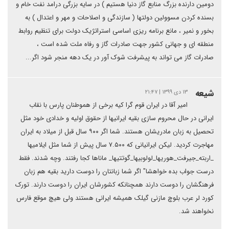
دومین دارنده بزرگ منابع گاز دنیا هستیم ) در سایه بزرگی درامد نفت خام و
بسنده کردن مسوولین دولتها ( سازندگی و اصلاحات و مهر و اعتدال ) به
بخور و نمیر ، مانع برنامه ریزی اساسی استراتژیک دولت برای تنظیم روابط
منطقه ای و جهانی کشور جهت صادرات گاز و رفاه ملت شده است ،
صادرات گاز می تواند به پیشرفت شوک آور در یک دهه منجر شود اگر...
شیعه
۱۳ دی ۱۳۹۹ | ۲۱:۴۷
امیر آقا در ایران قوم گرا کیه برخی از هموطنان پارس با نقاب
ایرانی در حال محروم سازی بقیه ایرانیها از حقوق اولیه و خدادی خود مثل
تحصیل به زبان مادریشان هستند. شما اگر ۹۰۰ سال قبل از میلاد به ایران
مهاجرت کردید. لیکن ایرانیانی که ۷.۵۰۰ سال پیش از شما مثل ایلامیها
_اربته_جیرفت_هوریها_لولوبیها_گوتتیها_ ماناها کجا رفتند. وچه شدند. فقط
درست جواب بده خواهشا" اگر شما زبانتان را دوست دارید بقیه هم زبان
فرهنگشان را دوست دارند همچنانکه کشورشان ایران را دوست دارند. تورک
کورد لر عرب بلوچ مازنی گیلک همیشه ایرانی هستند ولی هیچ موقع فارس
نخواهند شد.