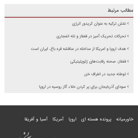
مطالب مرتبط
نقش ترکیه به عنوان کریدور انرژی
تحرکات تحریک آمیز در قفقاز و تله انفجاری
هدف اروپا و امریکا از مداخله در مناقشه قره باغ، ایران است
قفقاز، صحنه رقابت‌های ژئوپلیتیکی
توطئه جدید در اطراف خزر
سودای آذربایجان برای پر کردن خلاء گاز روسیه در اروپا
خاورمیانه
پرونده هسته ای
اروپا
آمریکا
آسیا و آفریقا