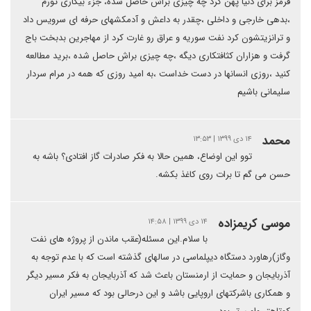
قرمز برای دنیا پهن کرد چه چیزی براش حاصل شده، جزء بیکاری تورم
،بدهی خارجی و داخلی ،چقدر به داعش و آدمکشهای حرفه ای سرویس داد
و ترانزیتشون کرد نفت سوریه و عراق رو غارت کرد از مهاجرین بدبخت باج
گرفت و هزاران کثافتکاری دیگه ،چه چیزی براش حاصل شده ،برید مطالعه
کنید ،روزی انسانها در دست خداست ،به امید روزی که همه در مرام سردار
سلیمانی باشیم
محمد
۱۴ دی ۱۳۹۹ | ۱۳:۵۳
توو این اوضاع، همین حالا به فکر صادرات گاز افتادی؟ باشه به
حسن می گم تا برات روی کاغذ بکشه.
موسی کریمزاده
۱۴ دی ۱۳۹۹ | ۱۴:۵۸
با سلام.این مسئله(عقب ماندن از پروژه های نفت
وگاز)رهاورد دستگاه دیپلماسی در سالهای گذشته است که با عدم توجه به
آذربایجان و حمایت از ارمنستان باعث شد که آذربایجان به فکر مسیر دیگر
و همکاری باشرکتهای اروپایی باشد و این درحالی بود که مسیر ایران