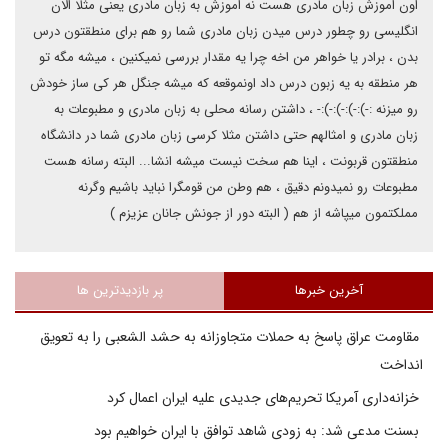
اون اموزش زبان مادری هست نه اموزش به زبان مادری یعنی مثلا الان
انگلیسی رو چطور درس میدن زبان مادری شما رو هم برای منطقتون درس
بدن ، برادر یا خواهر من اخه چرا یه مقدار بررسی نمیکنین ، میشه مگه تو
هر منطقه به یه زبون درس داد اونموقعه که میشه جنگل هر کی ساز خودش
رو میزنه :-):-):-):-):- ، داشتن رسانه محلی به زبان مادری و مطبوعات به
زبان مادری و امثالهم حتی داشتن مثلا کرسی زبان مادری شما در دانشگاه
منطقتون قربونت ، اینا هم سخت نیست میشه انشا... البته رسانه هست
مطبوعات رو نمیدونم دقیق ، هم وطن من قومگرا نباید باشیم وگرنه
مملکتمون میپاشه از هم ( البته دور از جونش جانان عزیزم )
آخرین خبرها
پر بازدیدترین ها
مقاومت عراق پاسخ به حملات متجاوزانه به حشد الشعبی را به تعویق
انداخت
خزانه‌داری آمریکا تحریم‌های جدیدی علیه ایران اعمال کرد
بسنت مدعی شد: به زودی شاهد توافق با ایران خواهیم بود