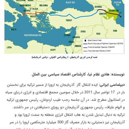
نویسنده: هادی غلام نیا، کارشناس اقتصاد سیاسی بین الملل
دیپلماسی ایرانی:
ایده انتقال گاز آذربایجان به اروپا از مسیر ترکیه برای نخستن
بار در 17 نوامبر سال 2011 در خلال سومین مجمع اقتصادی و انرژی دریای سیاه
در استانبول مطرح شد. در آن جلسه رجب طیب اردوغان، رئیس جمهوری ترکیه
و الهام علی‎اف، رئیس جمهوری آذربایجان دو رویای دست‎یافتنی در سر داشتند.
ترکیه به دنبال تبدیل شدن به هاب انتقال انرژی منطقه به سمت اروپا بود و
آذربایجان نیز دستیابی به بازار مصرف گاز 500 میلیارد مترمکعبی اروپا را در سر