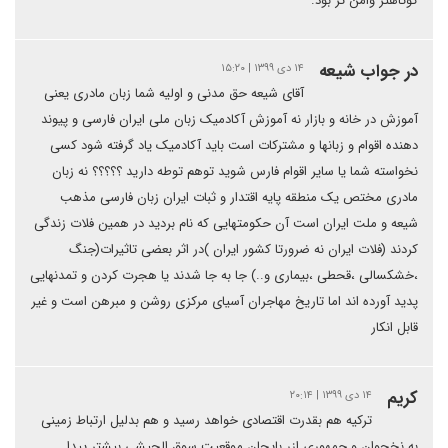
کوتاهتر وامن تر بود.
در جواب شیعه
۱۴ دی ۱۳۹۹ | ۱۵:۲۰
آقای شیعه حق مدنی و اولیه شما زبان مادری یعنی
آموزش در خانه و بازار نه آموزش آکادمیک زبان ملی ایران فارسی و پیوند
دهنده اقوام و زبانها و مشترکات است باید آکادمیک یاد گرفته شود کسی
نخواسته شما یا سایر اقوام فارس شوید توهم توطه دارید ؟؟؟؟؟ نه زبان
مادری مختص یک منطقه پایه اقتدار و ثبات ایران زبان فارسی مذهب
شیعه و ملت ایران است آن حکومتهایی که نام بردید در همین فلات زندگی
کردند (فلات ایران نه ضرورتا کشور ایران )در اثر بعضی تاثیرات(جنگ
،خشکسالی ،قحطی ،بیماری و..) جا به جا شدند یا هجرت کردن و تمدنهایی
پدید آورده اند اما تاریخ مهاجران آسیای مرکزی روشن و مبرهن است و غیر
قابل انکار
کریم
۱۴ دی ۱۳۹۹ | ۲۰:۱۴
ترکیه هم بقدرت اقتصادی خواهد رسید و هم بدلیل ارتباط زمینی
به نخجوان و جمهوری ازر بایجان موقعیت سوق الجیشی بیشتر پیدا