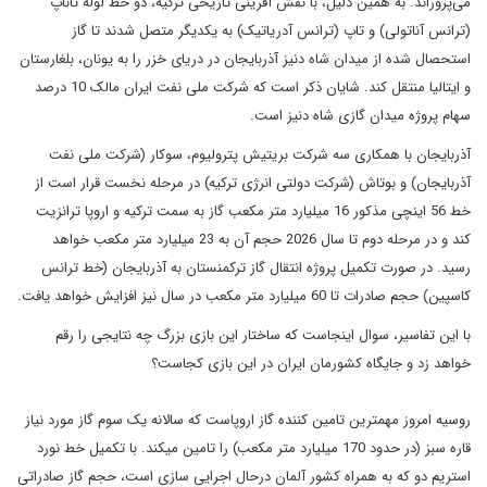
می‌پروراند. به همین دلیل، با نقش آفرینی تاریخی ترکیه، دو خط لوله تاناپ
(ترانس آناتولی) و تاپ (ترانس آدریاتیک) به یکدیگر متصل شدند تا گاز
استحصال شده از میدان شاه دنیز آذربایجان در دریای خزر را به یونان، بلغارستان
و ایتالیا منتقل کند. شایان ذکر است که شرکت ملی نفت ایران مالک 10 درصد
سهام پروژه میدان گازی شاه دنیز است.
آذربایجان با همکاری سه شرکت بریتیش پترولیوم، سوکار (شرکت ملی نفت
آذربایجان) و بوتاش (شرکت دولتی انرژی ترکیه) در مرحله نخست قرار است از
خط 56 اینچی مذکور 16 میلیارد متر مکعب گاز به سمت ترکیه و اروپا ترانزیت
کند و در مرحله دوم تا سال 2026 حجم آن به 23 میلیارد متر مکعب خواهد
رسید. در صورت تکمیل پروژه انتقال گاز ترکمنستان به آذربایجان (خط ترانس
کاسپین) حجم صادرات تا 60 میلیارد متر مکعب در سال نیز افزایش خواهد یافت.
با این تفاسیر، سوال اینجاست که ساختار این بازی بزرگ چه نتایجی را رقم
خواهد زد و جایگاه کشورمان ایران در این بازی کجاست؟
روسیه امروز مهم‎ترین تامین کننده گاز اروپاست که سالانه یک سوم گاز مورد نیاز
قاره سبز (در حدود 170 میلیارد متر مکعب) را تامین می‎کند. با تکمیل خط نورد
استریم دو که به همراه کشور آلمان درحال اجرایی سازی است، حجم گاز صادراتی