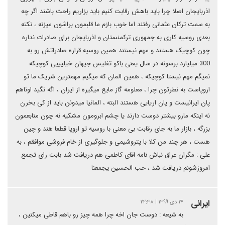
اذربایجان اصلا چرا باید باهش رقابت کنیم باید بزاریم راحت باشند اگر چه
به سمت ترکان عثمانی رفتند اما خوب بازم ما قلبمون براشون میزنه ، نکته
بعدی روسیه کاری به جمهوری ترکمنستان و اذربایجان برای صادرات نداره
چون کوچیک هستند و مهم نیستند همین روسیه قراره صادراتش رو به
300 میلیارد برسونه در سال یعنی باکو تفلیس جیهان خیلیییی کوچیکه
نمیگم مهم نیستا کوچیکه ، همین المان که میگیم مهمترین شریک ما تو
اروپاست به نطرتون چرا ، معلومه گاز مایع میگیره از ایران ، اگه نگید اوناهم
پان ایرانیست و پان اریایی هستند البته ، المانیا میدونن باید از کی بخرن
نه اینکه مارو بیشتر دوست دارند یا چشم ابرومون مشکیه نه چون منابعمون
بزرگه ، بازار ما به جای رقابت بی معنی با روسیه تو اروپا قطعا هند و چین
هست ، هر چند من کلا با پتروشیمی و جلوگیری از خام فروشی موافقم ، به
علی : مگران عراق نباش نامه اقای کاطمی هم دریافت شد بابت رای تجمع
امروزشونم دریافت شد ، حب الحسین یجمعنا
ایرانی
۱۴ دی ۱۳۹۹ | ۲۲:۳۸
به شیعه : دوست جان اخه چرا همه چیز رو باهم قاطی میکنین ،