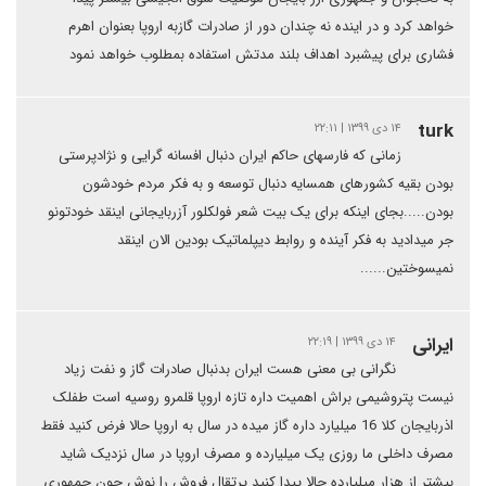
خواهد کرد و در اینده نه چندان دور از صادرات گازبه اروپا بعنوان اهرم
فشاری برای پیشبرد اهداف بلند مدتش استفاده بمطلوب خواهد نمود
turk
۱۴ دی ۱۳۹۹ | ۲۲:۱۱
زمانی که فارسهای حاکم ایران دنبال افسانه گرایی و نژادپرستی
بودن بقیه کشورهای همسایه دنبال توسعه و به فکر مردم خودشون
بودن.....بجای اینکه برای یک بیت شعر فولکلور آزربایجانی اینقد خودتونو
جر میدادید به فکر آینده و روابط دیپلماتیک بودین الان اینقد
نمیسوختین......
ایرانی
۱۴ دی ۱۳۹۹ | ۲۲:۱۹
نگرانی بی معنی هست ایران بدنبال صادرات گاز و نفت زیاد
نیست پتروشیمی براش اهمیت داره تازه اروپا قلمرو روسیه است طفلک
اذربایجان کلا 16 میلیارد داره گاز میده در سال به اروپا حالا فرض کنید فقط
مصرف داخلی ما روزی یک میلیارده و مصرف اروپا در سال نزدیک شاید
بیشتر از هزار میلیارده حالا پیدا کنید پرتقال فروش را نوش جون جمهوری