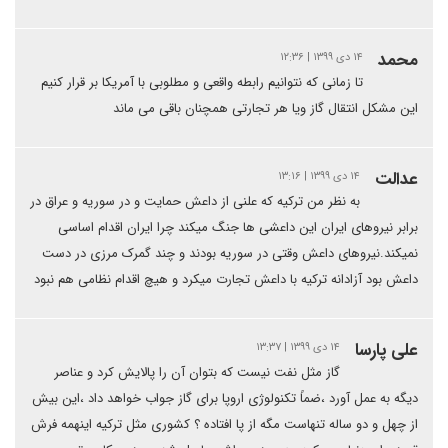
محمد
۱۴ دی ۱۳۹۹ | ۱۲:۳۶
تا زمانی که نتوانیم رابطه واقعی و مطلوبی با آمریکا بر قرار کنیم
این مشکل انتقال گاز ویا هر تجارتی همچنان باقی می ماند
عدالت
۱۴ دی ۱۳۹۹ | ۱۳:۱۶
به نظر من ترکیه که علنی از داعش حمایت و در سوریه و عراق در
برابر نیروهای ایران این داعشی ها جنگ میکند چرا ایران اقدام اساسی
نمیکند.نیروهای داعش وقتی در سوریه بودند و چند گمرک مرزی در دست
داعش بود آزادانه ترکیه با داعش تجارت میکرد و هیچ اقدام نظامی هم نبود
علی پارسا
۱۴ دی ۱۳۹۹ | ۱۳:۳۷
گاز مثل نفت نیست که بتوان آن را پالایش کرد و عناصر
دیگه به عمل آورد ،ضماً تکنولوژی اروپا برای گاز جواب خواهد داد ،این بیش
از چهل و دو ساله تنهاست مگه از پا افتاده ؟ کشوری مثل ترکیه اینهمه فرش