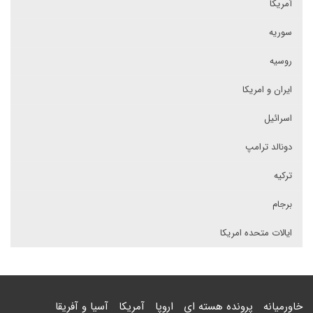
آمریکا
سوریه
روسیه
ایران و امریکا
اسرائیل
دونالد ترامپ
ترکیه
برجام
ایالات متحده امریکا
خاورمیانه
پرونده هسته ای
اروپا
آمریکا
آسیا و آفریقا