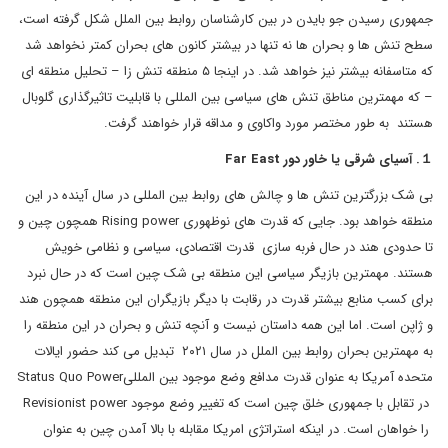
جمهوری رسیدن جو بایدن در بین کارشناسان روابط بین الملل شکل گرفته است،
سطح تنش ها و بحران ها نه تنها در بیشتر کانون های بحران کمتر نخواهد شد
که متاسفانه بیشتر نیز خواهد شد. در اینجا ۵ منطقه تنش زا – تحلیل منطقه ای
– که مهمترین مناطق تنش های سیاسی بین المللی با قابلیت تاثیرگذاری گلوبال
هستند به طور مختصر مورد واکاوی و مداقه قرار خواهند گرفت.
１. آسیای شرقی یا خاور دور Far East
بی شک بزرگترین تنش ها و چالش های روابط بین المللی در سال آینده در این
منطقه خواهد بود. جایی که قدرت های نوظهوری Rising power همچون چین و
تا حدودی هند در حال فربه سازی قدرت اقتصادی، سیاسی و نظامی خویش
هستند. مهمترین بازیگر سیاسی این منطقه بی شک چین است که در حال نبرد
برای کسب منابع بیشتر قدرت در رقابت با دیگر بازیگران این منطقه همچون هند
و ژاپن است. اما این همه داستان نیست و آنچه تنش و بحران در این منطقه را
به مهمترین بحران روابط بین الملل در سال ۲۰۲۱ تبدیل می کند حضور ایالات
متحده آمریکا به عنوان قدرت مدافع وضع موجود بین المللیStatus Quo Power
در تقابل با جمهوری خلق چین است که تغییر وضع موجود Revisionist power
را خواهان است. در اینکه استراتژی امریکا مقابله با بالا آمدن چین به عنوان