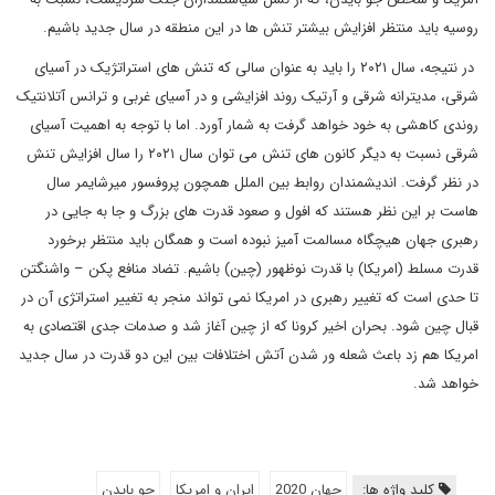
روسیه باید منتظر افزایش بیشتر تنش ها در این منطقه در سال جدید باشیم.
در نتیجه، سال ۲۰۲۱ را باید به عنوان سالی که تنش های استراتژیک در آسیای
شرقی، مدیترانه شرقی و آرتیک روند افزایشی و در آسیای غربی و ترانس آتلانتیک
روندی کاهشی به خود خواهد گرفت به شمار آورد. اما با توجه به اهمیت آسیای
شرقی نسبت به دیگر کانون های تنش می توان سال ۲۰۲۱ را سال افزایش تنش
در نظر گرفت. اندیشمندان روابط بین الملل همچون پروفسور میرشایمر سال
هاست بر این نظر هستند که افول و صعود قدرت های بزرگ و جا به جایی در
رهبری جهان هیچگاه مسالمت آمیز نبوده است و همگان باید منتظر برخورد
قدرت مسلط (امریکا) با قدرت نوظهور (چین) باشیم. تضاد منافع پکن – واشنگتن
تا حدی است که تغییر رهبری در امریکا نمی تواند منجر به تغییر استراتژی آن در
قبال چین شود. بحران اخیر کرونا که از چین آغاز شد و صدمات جدی اقتصادی به
امریکا هم زد باعث شعله ور شدن آتش اختلافات بین این دو قدرت در سال جدید
خواهد شد.
کلید واژه ها:
جهان 2020
ایران و امریکا
جو بایدن