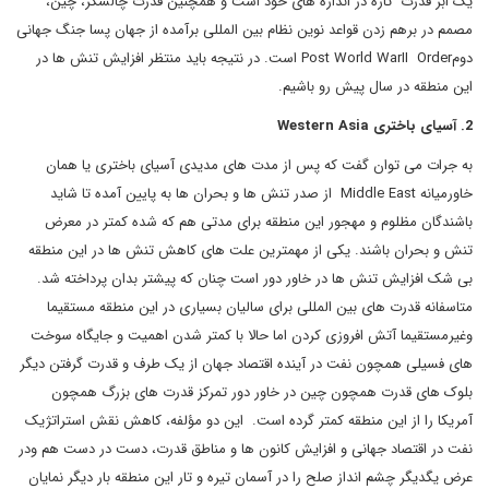
یک ابر قدرت تازه در اندازه های خود است و همچنین قدرت چالشگر، چین،
مصمم در برهم زدن قواعد نوین نظام بین المللی برآمده از جهان پسا جنگ جهانی
دومPost World WarII Order است. در نتیجه باید منتظر افزایش تنش ها در
این منطقه در سال پیش رو باشیم.
2. آسیای باختری Western Asia
به جرات می توان گفت که پس از مدت های مدیدی آسیای باختری یا همان
خاورمیانه Middle East از صدر تنش ها و بحران ها به پایین آمده تا شاید
باشندگان مظلوم و مهجور این منطقه برای مدتی هم که شده کمتر در معرض
تنش و بحران باشند. یکی از مهمترین علت های کاهش تنش ها در این منطقه
بی شک افزایش تنش ها در خاور دور است چنان که پیشتر بدان پرداخته شد.
متاسفانه قدرت های بین المللی برای سالیان بسیاری در این منطقه مستقیما
وغیرمستقیما آتش افروزی کردن اما حالا با کمتر شدن اهمیت و جایگاه سوخت
های فسیلی همچون نفت در آینده اقتصاد جهان از یک طرف و قدرت گرفتن دیگر
بلوک های قدرت همچون چین در خاور دور تمرکز قدرت های بزرگ همچون
آمریکا را از این منطقه کمتر گرده است. این دو مؤلفه، کاهش نقش استراتژیک
نفت در اقتصاد جهانی و افزایش کانون ها و مناطق قدرت، دست در دست هم ودر
عرض یگدیگر چشم انداز صلح را در آسمان تیره و تار این منطقه بار دیگر نمایان