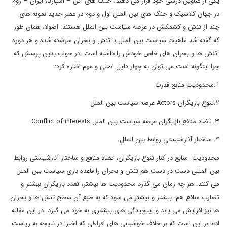
یکی از عناوین درسی خود قرار می دهند. جنگ های آتن – اسپارتا، ایران – روم
در جهان کلاسیک و جنگ های بین الملل اول و دوم در عصر جدید نمونه های
چند از تنش و کشمکش در عرصه سیاست بین الملل هستند. اصولا، همان طور
که گفته شد ماهیت سیاست بین الملل با تنش و بحران سرشته شده و هر دوره
تنش ها و بحران های خاص خودش را داشته است. در جواب بدین پرسش که
چرا اینگونه است می توان به چهار دلیل اصلی و مهم اشاره کرد:
1.محدودیت منابع قدرت
۲.تنوع بازیگران Actors عرصه سیاست بین الملل
۳. تضاد منافع بازیگران عرصه سیاست بین الملل Conflict of interests
۴. ساختار آنارشیستی روابط بین الملل.
محدودیت منابع در کنار تنوع بازیگران، تضاد منافع و ساختار آنارشیستی روابط
بین المللی دست در دست هم تنش و بحران را قاعده بازی سیاست بین الملل
می کنند. هر چه زمان می گذرد محدودیت ها بیشتر، تعدد بازیگران بیشتر و
تضارب منافع هم بیشتر و بیشتر می شود که به طبع آن سطح تنش ها و بحران
ها نیز افزایش می یابد و پیچیدگی های بیشتری به خود می گیرد. در این مقاله
ادعا بر این است که بر خلاف خوشبینی های افراطی که اخیرا در نتیجه به ریاست