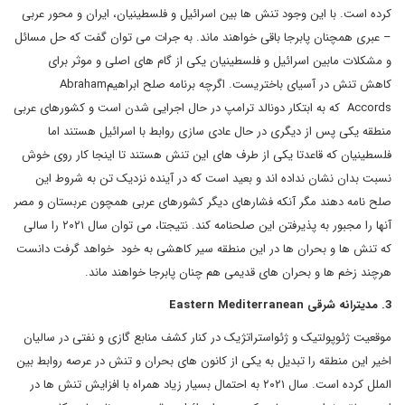
کرده است. با این وجود تنش ها بین اسرائیل و فلسطینیان، ایران و محور عربی
– عبری همچنان پابرجا باقی خواهند ماند. به جرات می توان گفت که حل مسائل
و مشکلات مابین اسرائیل و فلسطینیان یکی از گام های اصلی و موثر برای
کاهش تنش در آسیای باختریست. اگرچه برنامه صلح ابراهیمAbraham
Accords که به ابتکار دونالد ترامپ در حال اجرایی شدن است و کشورهای عربی
منطقه یکی پس از دیگری در حال عادی سازی روابط با اسرائیل هستند اما
فلسطینیان که قاعدتا یکی از طرف های این تنش هستند تا اینجا کار روی خوش
نسبت بدان نشان نداده اند و بعید است که در آینده نزدیک تن به شروط این
صلح نامه دهند مگر آنکه فشارهای دیگر کشورهای عربی همچون عربستان و مصر
آنها را مجبور به پذیرفتن این صلحنامه کند. نتیجتا، می توان سال ۲۰۲۱ را سالی
که تنش ها و بحران ها در این منطقه سیر کاهشی به خود خواهد گرفت دانست
هرچند زخم ها و بحران های قدیمی هم چنان پابرجا خواهند ماند.
3. مدیترانه شرقی Eastern Mediterranean
موقعیت ژئوپولتیک و ژئواستراتژیک در کنار کشف منابع گازی و نفتی در سالیان
اخیر این منطقه را تبدیل به یکی از کانون های بحران و تنش در عرصه روابط بین
الملل کرده است. سال ۲۰۲۱ به احتمال بسیار زیاد همراه با افزایش تنش ها در