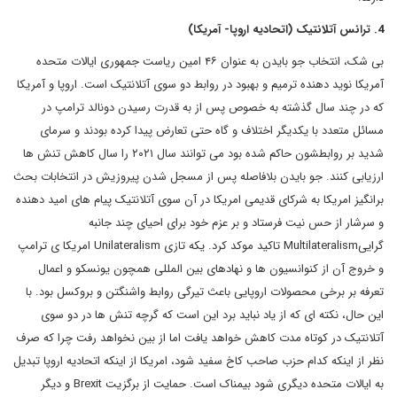
4. ترانس آتلانتیک (اتحادیه اروپا- آمریکا)
بی شک، انتخاب جو بایدن به عنوان ۴۶ امین ریاست جمهوری ایالات متحده
آمریکا نوید دهنده ترمیم و بهبود در روابط دو سوی آتلانتیک است. اروپا و آمریکا
که در چند سال گذشته به خصوص پس از به قدرت رسیدن دونالد ترامپ در
مسائل متعدد با یکدیگر اختلاف و گاه حتی تعارض پیدا کرده بودند و سرمای
شدید بر روابطشون حاکم شده بود می توانند سال ۲۰۲۱ را سال کاهش تنش ها
ارزیابی کنند. جو بایدن بلافاصله پس از مسجل شدن پیروزیش در انتخابات بحث
برانگیز امریکا به شرکای قدیمی امریکا در آن سوی آتلانتیک پیام های امید دهنده
و سرشار از حس نیت فرستاد و بر عزم خود برای احیای چند جانبه
گراییMultilateralism تاکید موکد کرد. یکه تازی Unilateralism امریکا ی ترامپ
و خروج آن از کنوانسیون ها و نهادهای بین المللی همچون یونسکو و اعمال
تعرفه بر برخی محصولات اروپایی باعث تیرگی روابط واشنگتن و بروکسل بود. با
این حال، نکته ای که از یاد نباید برد این است که گرچه تنش ها در دو سوی
آتلانتیک در کوتاه مدت کاهش خواهد یافت اما از بین نخواهد رفت چرا که صرف
نظر از اینکه کدام حزب صاحب کاخ سفید شود، امریکا از اینکه اتحادیه اروپا تبدیل
به ایالات متحده دیگری شود بیمناک است. حمایت از برگزیت Brexit و دیگر