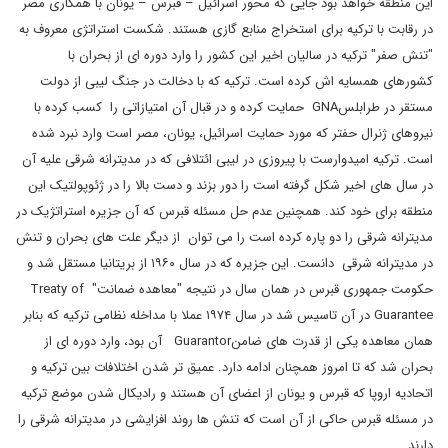
این منطقه خواهد بود جایی که محور اسرائیل – قبرس – یونان با همکاری مصر
در رقابت با ترکیه برای استخراج منابع گازی هستند. شکست استراتژی معروف به
"تنش صفر" ترکیه در سالیان اخیر این کشور را وارد دوره ای از بحران با
کشورهای همسایه اش کرده است. ترکیه که با دخالت در جنگ لیبی از دولت
مستقر در طرابلسGNA حمایت کرده و در قبال آن امتیازاتی را کسب کرده با
نیروهای ژنرال حفتر که مورد حمایت اسرائیل، یونان، مصر است وارد نبرد شده
است. ترکیه امیدوارست با پیروزی در لیبی ائتلافی که در مدیترانه شرقی علیه آن
در سال های اخیر شکل گرفته است را دور بزند و دست بالا را در ژئوپولتیک این
منطقه برای خود کند. همچنین عدم حل مسئله قبرس که آن جزیره استراتژیک در
مدیترانه شرقی را دو پاره کرده است را می توان از دیگر علت های بحران و تنش
در مدیترانه شرقی دانست. این جزیره که در سال ۱۹۶۰ از بریتانیا مستقل شد و
حکومت جمهوری قبرس در همان سال در نتیجه "معاهده ضمانت" Treaty of
Guarantee در آن تاسیس شد در سال ۱۹۷۴ عملا با مداخله نظامی ترکیه که بنابر
همان معاهده یکی از قدرت های ضامنGuarantor آن بود، وارد دوره ای از
بحران شد که تا امروز همچنان ادامه دارد. عمیق تر شدن اختلافات بین ترکیه و
اتحادیه اروپا که قبرس و یونان از اعضای آن هستند و رادیکال شدن موضع ترکیه
در مسئله قبرس حاکی از آن است که تنش ها روند افزایشی در مدیترانه شرقی را
دارند.