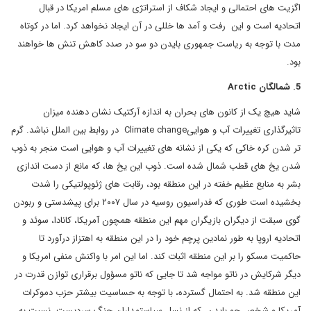
اگزیت های احتمالی و ایجاد شکاف از استراتژی های مسلم امریکا در قبال
اتحادیه است و این رفت و آمد ها خللی در آن ایجاد نخواهد کرد. اما در کوتاه
مدت با توجه به ریاست جمهوری بایدن دو سو در صدد کاهش تنش ها خواهند
بود.
5. شمالگان Arctic
شاید هیچ یک از کانون های بحران به اندازه آرکتیک نشان دهنده میزان
تاثیرگذاری تغییرات آب و هواییClimate change در روابط بین الملل نباشد. گرم
تر شدن کره خاکی که یکی از نشانه های تغییرات آب و هوایی است منجر به ذوب
شدن یخ های قطب شمال شده است. ذوب این یخ ها، که مانع از دست اندازی
بشر به منابع عظیم خفته در این منطقه بود، رقابت های ژئوپولتیکی را شدت
بخشیده است طوری که فدراسیون روسیه در سال ۲۰۰۷ برای پیشدستی و ربودن
گوی سبقت از دیگران بازیگران مهم این منطقه همچون آمریکا، کانادا، سوئد و
اتحادیه اروپا به طور نمادین پرچم خود را در این منطقه به اهتزاز درآورد تا
حاکمیت مسکو را بر این منطقه اثبات کند. اما این امر با واکنش منفی امریکا و
دیگر شرکایش در ناتو مواجه شد تا جایی که ناتو مسؤول برقراری توازن قدرت در
این منطقه شد. به احتمال گسترده، با توجه به حساسیت بیشتر حزب دموکرات
آمریکا و شخص جو بایدن، که از نسل سیاستمداران جنگ سردیست، نسبت به