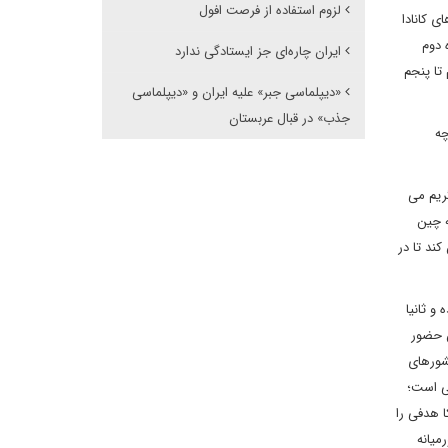
لزوم استفاده از فرصت افول
ی کانادا
 دوم
ایران چاره‌ای جز ایستادگی ندارد
تا پنجم
«دیپلماسی جبر» علیه ایران و «دیپلماسی
جذب» در قبال عربستان
چه
ریم می
ه چین
ند تا در
و ثانیا
ش حضور
کشورهای
بی است؛
ا هدفی را
میانه