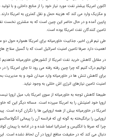
اکنون امریکا بیشتر نفت مورد نیاز خود را از منابع داخلی و با تولی
و مکزیک وارد می کند که هزینه حمل و نقل کمتری به امریکا دارند
پایین آمده و در حال حاضر این چین است که به مشتری نخست نفت
تامین کنندگان نفت امریکا بوده است.
طی نیم قرن اخیر، جذابیت خاورمیانه برای امریکا همواره حول دو مح
اهمیت دارد صرفا تامین امنیت اسرائیل است که با گسیل سلاح ها
در مقابل کاهش خرید نفت امریکا از کشورهای خاورمیانه شاهدیم
توانیم درک کنیم که چرا چین رفته رفته می رود تا جای امریکا را 
برای کاهش تنش ها در خاورمیانه وارد میدان شود و به مدیریت بحرا
امنیت تامین نیازهای انرژی اش خللی به وجود نیاید.
طبیعتا کاهش توجه به خاورمیانه از سوی امریکا باب میل اروپا نیست، 
اروپا خود امنیتش را به امریکا سپرده است. مساله دیگر این که خ
امریکا در خاورمیانه بیش از همه اروپایی ها را نگران کرده است. پی
اروپایی را برانگیخته به گونه ای که فرانسه آن را پیمانی آنگولاسا
چرا که صرفا با انگلیس و استرالیا امضا شده و در ادامه با پیمان ک
دنبال می کند که در حقیقت منافع اروپا در آن لحاظ نشده است. این پ