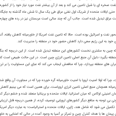
د نفت صخره ای یا شیل تامین می کند و بعد از آن بیشتر نفت مورد نیاز خود را از کشورها
. حتی ایالات متحده از شریک اول نفتی عراق طی یک سال تا شش ماه گذشته به جایگاه
 عراق تبدیل شده است. جالب آن که چند سالی است عربستان نیز در رده های چهارم 
ور نفت و اسرائیل بوده است. حالا که تامین نفت امریکا از خاورمیانه کاهش یافته، آن
ی خود به این رژیم سعی دارد کاهش حضور خود در منطقه را مدیریت کند.
 که چین به مشتری نخست کشورهای این منطقه تبدیل شده است. از این دریچه که بنگ
در منطقه بگیرد؛ دلیل آن منبع اصلی تامین انرژی چین است. در این حالت طبیعی است ک
ن های منطقه بپردازد، چرا که منافعش ایجاب می کند که عبای این مسئولیت را بر تن ک
چرا که اولا امنیت اروپا با امنیت خاورمیانه گره خورده چرا که در مجاورت آن واقع شده 
اورمیانه همچنان منبع اصلی تامین انرژی اروپاست، برای همین است که می بینیم کاه
مان امنیتی اوکاس که میان استرالیا، ایالات متحده و بریتانیا منعقد شده و خشم دیگر 
کسونی بی توجه به منافع دیگر کشورهای اروپایی توصیف کرده، از همین دریچه قابل ارزیا
واد تکمیل می شود که شامل هند، ژاپن، ایالات متحده و استرالیاست؛ به عبارت دیگر امریک
یمان ها با هدف کنترل چین و تمرکز بر آسیا به وجود آمده در حالی که اعتنایی به خاور