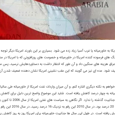
به خاورمیانه یا غرب آسیا زیاد زده می شود. بسیاری بر این باورند امریکا دیگر توجه 
نگ های فرسوده کننده امریکا در خاورمیانه و خصومت های روزافزونی که با امریکا در م
عراق هزینه های سنگین داد و آن طور که انتظار داشت به دستاوردهایش نرسید، پس من
عیف شود. عده ای نیز می گویند که این عقب نشینی امریکا نشان دهنده ضعیف شدن آ
 خواهم به نکته دیگری اشاره کنم، و آن میزان واردات نفت امریکا از خاورمیانه طی سالیا
رمیانه به چهار درصد کاهش یافته است. شاید این موضوع واضح ترین دلیل برای کاهش 
امریکا به خاورمیانه باشد. به عبارت دیگر غرب آسیا دیگر برای امریکا جذابیت گذشته را ندار
می بینیم که میزان واردات نفت امریکا از منطقه در آن سال ها بالای 20 درصد بود،
اهش یافته است. در طول این سال ها جذابیت خاورمیانه برای امریکا روز به روز کاهش ی