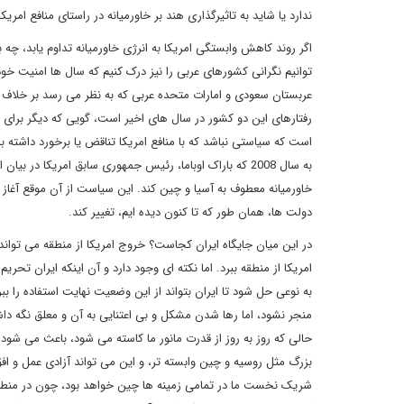
ندارد یا شاید به تاثیرگذاری هند بر خاورمیانه در راستای منافع امر
اگر روند کاهش وابستگی امریکا به انرژی خاورمیانه تداوم یابد، چه 
توانیم نگرانی کشورهای عربی را نیز درک کنیم که سال ها امنیت خود را
عربستان سعودی و امارات متحده عربی که به نظر می رسد بر خلاف نظر
رفتارهای این دو کشور در سال های اخیر است، گویی که دیگر برای 
است که سیاستی نباشد که با منافع امریکا تناقض یا برخورد داشته باش
به سال 2008 که باراک اوباما، رئیس جمهوری سابق امریکا در ب
خاورمیانه معطوف به آسیا و چین کند. این سیاست از آن موقع آغاز شد
دولت ها، همان طور که تا کنون دیده ایم، تغییر کند.
در این میان جایگاه ایران کجاست؟ خروج امریکا از منطقه می تواند 
امریکا از منطقه ببرد. اما نکته ای وجود دارد و آن اینکه ایران تح
به نوعی حل شود تا ایران بتواند از این وضعیت نهایت استفاده را ب
منجر نشود، اما رها شدن مشکل و بی اعتنایی به آن و معلق نگه داش
حالی که روز به روز از قدرت مانور ما کاسته می شود، باعث می شو
بزرگ مثل روسیه و چین وابسته تر، و این می تواند آزادی عمل و ا
شریک نخست ما در تمامی زمینه ها چین خواهد بود، چون در منطقه 