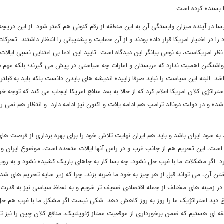
یکا بسنده کرده است.
بسا در آینده میزان وابستگی آن به این منطقه از رقم کنونی هم کمتر شود. از این دریچ
 در اختیار امریکا قرار داده بودند و از آن حمایت و پشتیبانی را انتظار داشتند. تحرکات
 امریکاست، به نوعی بیانگر این دیدگاه است. تایید این ادعا بی اعتنایی نسبی ایالات
واشنگتن اهمیت ندارد که عربستان و امارات چه سیاستی در پیش می گیرند؛ بلکه مهم 
د. البته این سیاست را نباید صرفا زاییده اندیشه های بایدن دانست بلکه باید به قبلتر 
یان استراتژی کلان امریکا اعلام کرد که از حالا به بعد منافع امریکا ایجاب می کند که توجه خود
ه و در دولت دونالد ترامپ هم ادامه یافت و اکنون نیز ادامه دارد. و انتظار هم نمی رود
به سود ایران باشد و باید هم ایران نهایت تلاش خود را برای بهره برداری از فرصت ها
ریم است، این تحریم هم از جانب غرب و در راس آنها ایالات متحده است، موضوع ایران و 
برد. اگر مشکلات ما با غرب حل نشود، چه بسا کار به جاهای باریک کشیده نشود و به روی
تن آن، می تواند قبل از هر چیز به خود ما ضربه بزند، چرا که زیر سایه تحریم های شد
د در زمینه های مختلف از جمله اقتصادی ضعیف تر شویم و به لحاظ سیاسی نیز به قدرت
فق دید استراتژیک ما را روز به روز کاهش دهد. شکی نیست اگر مشکل ما با غرب هم ح
ای هستیم که ضمن برخورداری از موقعیت ممتاز ژئوپلتیک، منافع کلان چین را نیز ت