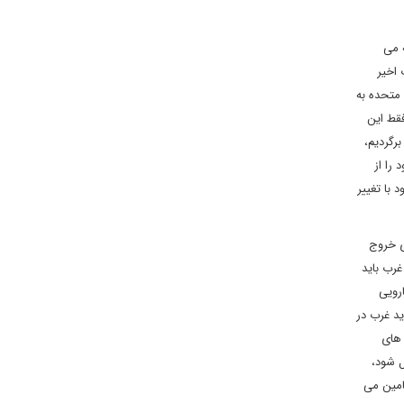
ه می
 اخیر
 متحده به
فقط این
برگردیم،
 را از
 با تغییر
ی خروج
غرب باید
ارویی
ید غرب در
 های
ل شود،
امین می