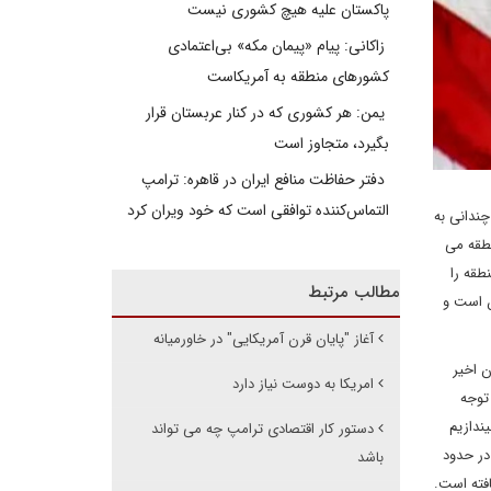
پاکستان علیه هیچ کشوری نیست
زاکانی: پیام «پیمان مکه» بی‌اعتمادی
کشورهای منطقه به آمریکاست
یمن: هر کشوری که در کنار عربستان قرار
بگیرد، متجاوز است
دفتر حفاظت منافع ایران در قاهره: ترامپ
التماس‌کننده توافقی است که خود ویران کرد
چندانی به
نطقه می
طقه را
مطالب مرتبط
ن است و
آغاز "پایان قرن آمریکایی" در خاورمیانه
ن اخیر
امریکا به دوست نیاز دارد
توجه
د. اگر نگاهی به سیاست های نفتی امریکا از سال 2006 تا کنون بیندازیم
دستور کار اقتصادی ترامپ چه می تواند
 در سال 2010 این رقم به نزدیک 16 درصد رسید، در سال 2016 این رقم در حدود
باشد
افته است.