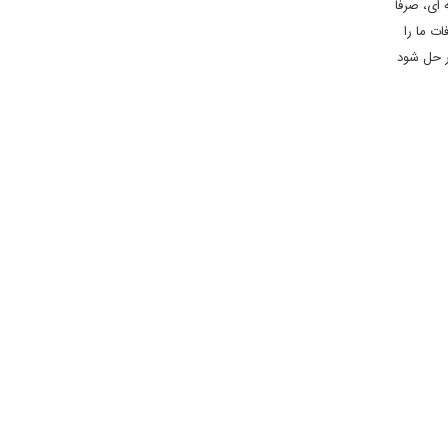
 ای، صرفا
ت ما را
تر حل شود