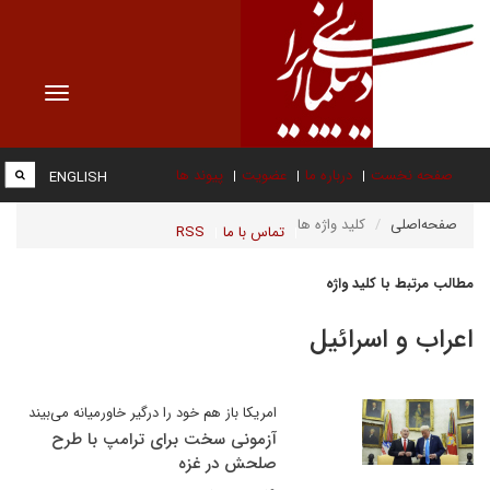
Toggle
vigation
صفحه نخست
درباره ما
عضویت
پیوند ها
ENGLISH
صفحه‌اصلی
کلید واژه ها
تماس با ما
RSS
مطالب مرتبط با کلید واژه
اعراب و اسرائیل
امریکا باز هم خود را درگیر خاورمیانه می‌بیند
آزمونی سخت برای ترامپ با طرح
صلحش در غزه