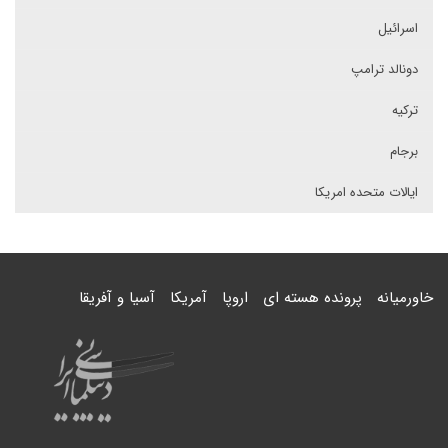
اسرائیل
دونالد ترامپ
ترکیه
برجام
ایالات متحده امریکا
خاورمیانه
پرونده هسته ای
اروپا
آمریکا
آسیا و آفریقا