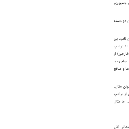
ی جمهوری
این دو دسته
 نامزد بی
الد ترامپ
ارجی) از
واجهه با
 و منافع
وان مثال،
 از ترامپ
 اما مثال
رای حضور ایالات متحده در عراق پس از 2011 که نتیجه احتمالی اش