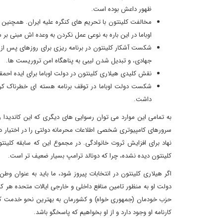
ظهور داعش بوده است.
مخالفت کلینتون با تحریم های کنگره علیه ایران. همچنین س
اوباما در این باره به نوعی عمل نکردن به وعده اش مبنی بر م
شکست آشکار کلینتون در برنامه ریزی برای روزهای پس از 
جهادی، و تبدیل شدن لیبی به پناهگاه امن تروریست ها.
نقش کلیدی هیلاری کلینتون در دولت اوباما برای ایده احمقا
شکست دولت اوباما در توقف برنامه هسته ای خطرناک کره
داشت.
به تمامی این موارد می توان رسوایی های دیگری که این کاندیدا را 
سرورهای کامپیوتری شخصی اطلاعات محرمانه دولتی را در اختیار د
نهاد برای افزایش ثروت خانوادگی. در مجموع این که سابقه ک
کلینتون دیده نشده، چرا که دونالد ترامپ بسیار ضعیف تر است.
اگر هیلاری کلینتون در انتخابات پیروز شود، ما باید به عنوان
دولت او به منظور تامین منافع داخلی و خارجی ایالات متحده هر کار
حزب خودمان (جمهوری خواه) و کشورمان به بهترین نحو خدمت کنیم،
کارنامه او وجود دارد و از او بخواهیم که پاسخگو باشد.