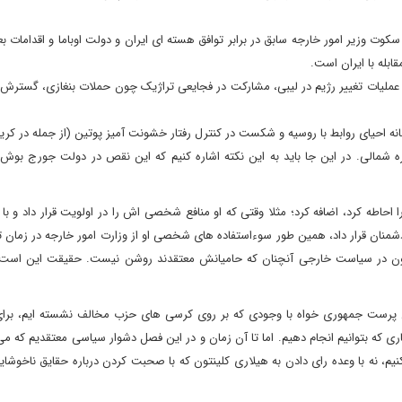
کوت وزیر امور خارجه سابق در برابر توافق هسته ای ایران و دولت اوباما و اقدامات 
قابله با ایران است.
عملیات تغییر رژیم در لیبی، مشارکت در فجایعی تراژیک چون حملات بنغازی، گسترش 
نه احیای روابط با روسیه و شکست در کنترل رفتار خشونت آمیز پوتین (از جمله در کریم
 شمالی. در این جا باید به این نکته اشاره کنیم که این نقص در دولت جورج بوش
احاطه کرد، اضافه کرد؛ مثلا وقتی که او منافع شخصی اش را در اولویت قرار داد و با ا
شمنان قرار داد، همین طور سوءاستفاده های شخصی او از وزارت امور خارجه در زمان
لینتون در سیاست خارجی آنچنان که حامیانش معتقدند روشن نیست. حقیقت این اس
 وطن پرست جمهوری خواه با وجودی که بر روی کرسی های حزب مخالف نشسته ایم، برا
ی که بتوانیم انجام دهیم. اما تا آن زمان و در این فصل دشوار سیاسی معتقدیم که می 
 نه با وعده رای دادن به هیلاری کلینتون که با صحبت کردن درباره حقایق ناخوشای