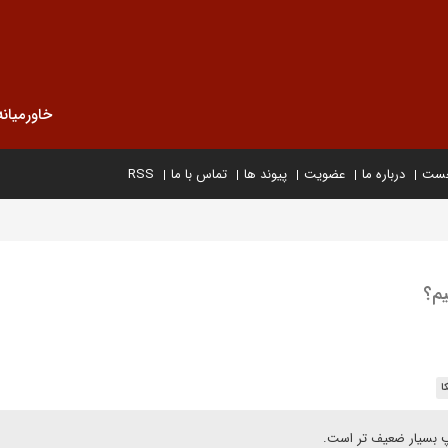
خاورمیانه
خست
درباره ما
عضویت
پیوند ها
تماس با ما
RSS
یم؟
ا
پ بسیار ضعیف تر است.