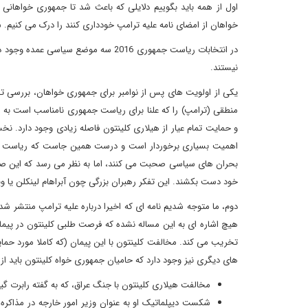
اول از همه باید بگوییم دلایلی که باعث شد تا جمهوری خواهانی
خواهان از امضای نامه علیه ترامپ خودداری کنند را درک می کنیم.
در انتخابات ریاست جمهوری 2016 سه موض
نیستند.
یکی از اولویت های پس از نوامبر برای جمهوری خواهان، بررسی تح
منطقی (ترامپ) را که علنا برای ریاست جمهوری نامناسب است به عنوا
و حمایت تمام عیار از هیلاری کلینتون فاصله زیادی وجود دارد.
اهمیت بسیاری برخوردار است و درست همین جاست که ریاست جمهور
بحران های سیاسی صحبت می کنند، اما به نظر می رسد که این صحب
خود دست بکشند. این تفکر رهبران بزرگی چون آبراهام لینکلن یا وی
دوم، ما متوجه شدیم نامه ای که اخیرا درباره علیه ترامپ منتشر شد
هیچ اشاره ای به این مساله نشده که فرصت طلبی کلینتون در پیم
تخریب می کند. مخالفت کلینتون با این پیمان (که کاملا مورد حم
های دیگری نیز وجود دارد که حامیان جمهوری خواه کلینتون باید از ا
مخالفت هیلاری کلینتون با جنگ عراق، که به گفته رابرت 