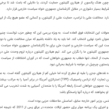
 چون هنک پالسون از هیلاری کلینتون حمایت کردند، یا دلایلی که باعث شد تا برخ
 شرایط بسیار دشواری در مقابل کارشناسان جمهوری خواه سیاست خارجی قرار دارد.
ع سیاسی عمده وجود دارد: مخالفت علنی با ترامپ، حمایت علنی از کلینتون، و کسانی که عضو هیچ یک از 
ولات این انتخابات فوق العاده است. به ویژه بررسی این که چطور حزب توانست چنین
ن نامزد نهایی انتخاب کند. اما باید به یاد داشته باشیم که میان مخالفت علنی با دون
 نخست این که سیاست خارجی و امنیت ملی برای ما (کارشناسان جمهوری خواه سیاست خ
ی کلینتون ما را نگران می کند. تیم هیلاری کلینتون درباره لزوم وحدت ملی در م
ت از اتحاد، تنها خطاب به جمهوری خواهان است که در کوران اختلافات از سیاست ها
نستون چرچیل در مواجه با شرایط بحرانی نبود.
ه نقدهای جدی را علیه او مطرح کرده اما خیلی کم از هیلاری کلینتون گفته است. به عن
ان تجارت آزاد ترانس پاسیفیک
(TPP)
استراتژی آمریکا در برابر آسیا را به مراتب بیشتر
ایت جمهوری خواهان است) رابطه آمریکا را با متحدان آسیایی به شدت تخریب می کند.
و بخواهند که درباره آنها پاسخگو باشد:
گیتس، وزیر امور خارجه سابق، اساسش ملاحظات حزبی بوده است.
شکست دیپلماتیک او به عنوان وزیر امور خارجه در مذاکره و اجرای یک برنامه موثر ب