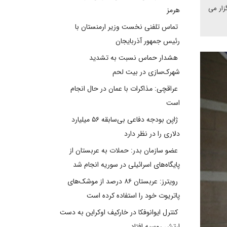
روز به تگزاس چشم دوخته است که انتخاباتش در 1 مارس برگزار می
هرمز
تماس تلفنی نخست وزیر ارمنستان با
رئیس جمهور آذربایجان
هشدار حماس نسبت به تشدید
شهرک‌سازی در بیت‌ لحم
عراقچی: مذاکرات با عمان در حال انجام
است
ژاپن بودجه دفاعی بی‌سابقه ۵۶ میلیارد
دلاری را در نظر دارد
عضو سازمان بدر: حملات به عربستان از
پایگاه‌های اسرائیلی در سوریه انجام شد
رویترز: عربستان ۸۶ درصد از موشک‌های
پاتریوت خود را استفاده کرده است
کنترل ایوانوفکا در خارکیف اوکراین به دست
ارتش روسیه افتاد