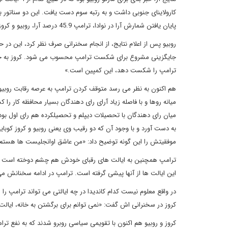
کارولاینای جنوبی داشت و به رتبه سوم دست یافت. این دو سناتور ب
پایان یافتن شمارش آرا در نوادا، ترامپ 45.9 درصد آرا، روبیو و کروز هم با 23.9 درصد و 21.4 درصد در مکان های دوم و سوم قرار گرفتند.
روبیو پس از اعلام نتایج، از انجام سخنرانی صرف نظر کرد، این د
جایگزینی مشروع برای شکست ترامپ محسوب می شود. کروز به حامیان
ترامپ را شکست دهد، این کمپین است.»
هم اکنون به نظر می رسد متوقف کردن ترامپ به عرصه رقابت روبیو
میانه روها و با فاصله زیاد آرای رای دهندگان بسیار محافظه کار 
میان رای دهندگان با تحصیلات دیپلم و تحصیلکرده هم رای اول بود
به دست آورد و با وجود آن که دو رقیب وی یعنی روبیو و کروز کوبا
موفقیتش را این گونه توضیح داد: «من عاشق اوانجلیست ها هستم
ترامپ همچنین به ایالت های رقبای خودش هم چشم دوخته است - تگز
این ایالت ها از آنها پیشی گرفته است. ترامپ در ادامه سخنانش م
در واقع معلوم نیست کدام کاندیدا در چه ایالتی می تواند ترامپ 
کروز در سخنرانی اش گفت: «نمی توانم برای برگشتن به خانه، ایالت 