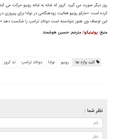
روز دیگر صورت می گیرد. کروز که شانه به شانه روبیو حرکت می کند م
کرده است: «مارکو روبیو فعالیت زودهنگامی در نوادا برای پیروزی در ای
این اوصاف وی هنوز نتوانسته است دونالد ترامپ را شکست دهد.»
منبع:
پولیتیکو
/ مترجم: حسین هوشمند
کلید واژه ها:
روبیو
نوادا
دونالد ترامپ
تد كروز
نظر شما :