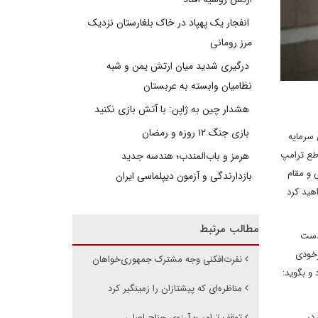
انفجار یک پهپاد در خاک بلغارستان نزدیک
مرز رومانی
درگیری شدید میان ارتش یمن و شبه
نظامیان وابسته به عربستان
هشدار چین به ژاپن: با آتش بازی نکنید
بازی جنگ ۱۲ روزه و رمضان
 سرمایه
طع ترامپ
هرمز و باب‌المندب؛ هندسه جدید
 و مقام
بازدارندگی و آزمون دیپلماسی ایران
هید کرد
مطالب مرتبط
صد از اهالی نوادا از دست
رخودی
نفرت‌افکنی وجه مشترک جمهوری‌خواهان
و بگوید:
مناظره‌ای که پیشتازان را زمینگیر کرد
ه در
توقف ترامپ؛ آرزوی جناح اصلی