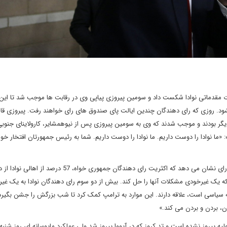
ات مقدماتی نوادا شکست داد و سومین پیروزی پیاپی وی در رقابت ها موجب شد تا این
شود. روزی که رای دهندگان چندین ایالت پای صندوق های رای خواهند رفت. پیروزی قا
دیگر بودند و موجب شدند که وی به سومین پیروزی پس از نیوهمشایر، کارولاینای جنوبی
ما نوادا را دوست داریم. ما نوادا را دوست داریم. شما به رئیس جمهورتان افتخار خوا
برای اولین بار در فصل انتخاباتی 2016، آمار برگرفته از صندوق های رای نشان می دهد که اکثریت رای دهندگان جمهوری خواه، 57 در
ه یک غیرخودی مشکلات آنها را حل کند. بیش از دو سوم رای دهندگان نوادا به یک غی
سیاسی است، علاقه دارند. این موارد به ترامپ کمک کرد تا شب بزرگش را جشن بگیرد 
ن، بردن و بردن می کند.»
 بدی برای مارکو روبیو بود که در هیچ کدام از 4 ایالت اولیه پیروز نشده است و تد کروز که در آیووا پیروز شد ولی عملکرد مایوسانه ای روز شنب