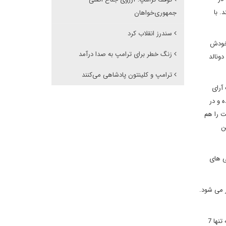
. با
جمهوری‌خواهان
سندرز انقلاب کرد
 خودش
زنگ خطر برای ترامپ به صدا درآمد
ونالد
ترامپ و کلینتون پادشاهی می‌کنند
آرای
 و در
ت را هم
ن
ی های
ر می شود.
کروز و روبیو هم اکنون با تقویمی سیاسی روبرو شدند که به نفع ترامپ است: حضور متعدد در برنامه های تلویزیونی به همراه رای گیری در چندین ایالت که تنها 7