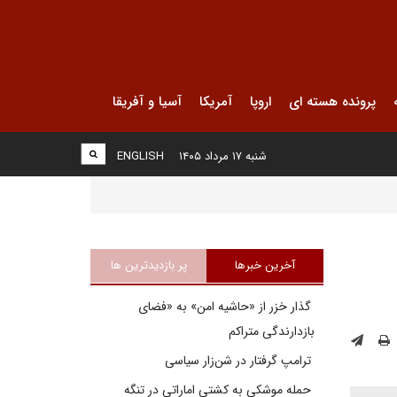
پرونده هسته ای
اروپا
آمریکا
آسیا و آفریقا
شنبه ۱۷ مرداد ۱۴۰۵
ENGLISH
آخرین خبرها
پر بازدیدترین ها
گذار خزر از «حاشیه امن» به «فضای
بازدارندگی متراکم
ترامپ گرفتار در شن‌زار سیاسی
حمله موشکی به کشتی اماراتی در تنگه