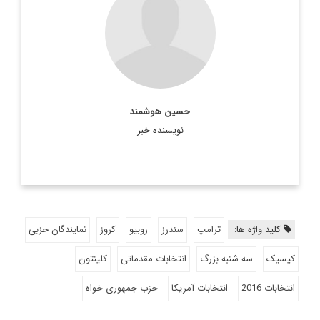
عضو هيئت تحريريه ديپلماسي ايراني
hossein. houshmand@gmail.com
اطلاعات بیشتر
حسین هوشمند
نویسنده خبر
کلید واژه ها:
ترامپ
سندرز
روبیو
کروز
نمایندگان حزبی
کیسیک
سه شنبه بزرگ
انتخابات مقدماتی
کلینتون
انتخابات 2016
انتخابات آمريكا
حزب جمهوری خواه