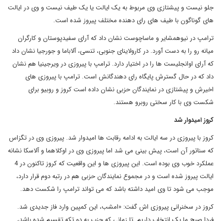
جلو نیست و پیشتازی وی مربوط به یک ایالت یا یک طیف نیست و وی در ایالت
های گوناگون با طیف های رای دهنده مختلف پیروز شده است.
ترامپ در نیوهمشایر و ماساچوست نشان داد که آرای سفیدپوستان و کارگران
میانه رو را به دست آورد. در کارولاینای جنوبی، تنسی، آلاباما و جورجیا نشان داد
که آرای اوانجلیست ها را در اختیار دارد. ترامپ با پیروزی در ویرجینیا هم نشان
داد که در حال گسترش پایگاه رای دهندگانش است. ترامپ با پیروزی های
اخیرش و پیشتازی در نمایندگان حزبی نشان داده است کروز و روبیو برای
شکست وی با کار سختی روبرو هستند.
کروز امیدوار شد
کروز با پیروزی در سه ایالت به ادامه رقابت ها امیدوار شد. پیروزی وی در تگزاس
که سناتور آن است، پیش بینی می شد اما پیروزی وی در اوکلاهما و آلاسکا نشانه
عملکرد خوب وی بوده است. این پیروزی ها و این واقعیت که کروز تاکنون در 4
ایالت پیروز شده است و در مجموع نمایندگان حزبی هم در رتبه دوم قرار دارد،
موجب می شود تا وی امید داشته باشد که می تواند ترامپ را شکست دهد.
کروز در سخنرانی پیروزی اش گفت: «امشب، این کمپین وارد فاز جدیدی شد.
فردا صبح ما یک انتخاب داریم. تا زمانی که حزب به دو تکه تقسیم شده باشد،