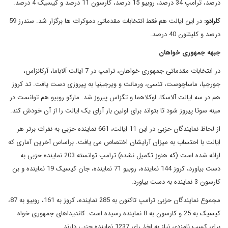
درصد، ترامپ 34 درصد، روبیو 15 درصد، کارسون 11 درصد و کیسیک 4 درصد.
کلرادو
:
در این ایالت هم فقط انتخابات مقدماتی دموکرات ها برگزار شد. سندرز 59
درصد و کلینتون 40 درصد.
جبهه جمهوری خواهان
در انتخابات مقدماتی جمهوری خواهان، ترامپ در 7 ایالت آلاباما، آرکانزاس،
جورجیا، ماساچوست، تنسی، ورمانت و ویرجینیا به پیروزی دست یافت. تد کروز
هم در سه ایالت آلاسکا، اوکلاهما و تگزاس پیروز شد. مارکو روبیو هم توانست در
مینه سوتا پیروز شود تا بتواند برای اولین بار آرای یک ایالت را از آن خودش کند.
از لحاظ نمایندگان حزبی در این 11 ایالت، 661 نماینده حزبی به نفرات برتر هر
ایالت با احتساب به میزان آرایشان اختصاص می یافت. براساس آخرین آماری که
ارائه شده است (که هنوز تکمیل نشده) ترامپ توانسته 203 نماینده حزبی به
دست بیاورد، کروز 144 نماینده، روبیو 71 نماینده، جان کیسیک 19 نماینده و بن
کارسون 3 نماینده به دست بیاورد.
مجموع نمایندگان حزبی ترامپ تاکنون به 285 نماینده، کروز به 161، روبیو به 87،
کیسیک به 25 و کارسون به 8 نماینده رسیده است. کاندیداهای جمهوری خواه
برای کسب نامزدی نیاز به اخذ رای 1237 نماینده حزبی دارند.