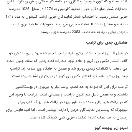
شده است و کلینتون با وجود پیشتازی، در ادامه کار سختی پیش رو دارد. با این
انتخابات شمار نمایندگان حزبی متعهد کلینتون به 1274 در مقابل 1025 نماینده
حزبی سندرز رسید. با احتساب شمار نمایندگان حزبی ارشد، کلینتون به عدد 1743
نماینده و سندرز به 1056 نماینده حزبی می رسد. دموکرات ها باید برای کسب
نامزدی نهایی باید به حد نصاب 2383 نماینده حزبی برسند.
هشداری جدی برای ترامپ
در طول 10 روز اخیر حملات زیادی علیه ترامپ انجام شده بود و وی با دادن دو
گاف، انتشار عکس زن کروز و اعلام لزوم مجازات تمام زنانی که سقط جنین انجام
می دهند، با انتقادات زیادی روبرو شد و همین به جایگاه وی صدمه زد. ترامپ
چند روز پیش اعلام کرد انتشار عکس زن کروز در توییترش اشتباه بوده است.
ترامپ برای این که بتواند به حد نصاب برسد نیاز به پیروزی در ویسکانسین
داشت، و به همین دلیل هم اکنون ناراحت و عصبانی است. ترامپ با وجود این
که در ایالت های باقی مانده و به طور ویژه در ایالت های بزرگ کالیفرنیا و
نیویورک که بیشترین نمایندگان حزبی را دارند، پیشتاز است، اما امیدهایش برای
رسیدن به حد نصاب 1237 نماینده حزبی کمی کمرنگ شده است.
امیدواری بیهوده کروز