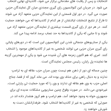
انتخابات و پس از رقابت های مقدماتی برگزار می شود، کاندیدای نهایی انتخاب
می شود. در جریان این کنوانسیون رای گیری مجددی میان کل نمایندگان حزبی
صورت می گیرد. در دور اول قسمتی از این نمایندگان حزبی متعهد آزاد می شوند
تا فارغ از نتایج انتخابات ایالتشان از هر کدام از کاندیداها که می خواهند حمایت
کنند. در هر دور از رای گیری قسمت بیشتری از نمایندگان حزبی متعهد آزاد می
شوند و تا جایی که یکی از کاندیداها به حد نصاب برسد ادامه پیدا می کند.
یکی از سناریوهای جنجالی شدن این کنوانسیون این است که در دورهای پایانی
رای گیری سران حزبی می توانند شخصی به غیر از کاندیداهای موجود را انتخاب
کنند. امری که هم اکنون زمزمه های آن شنیده می شود و یکی از مهمترین گزینه
ها نماینده پل رایان، رئیس مجلس نمایندگان است.
چنین مساله ای دور از ذهن هم نیست چون سران حزب علاقه ای به ترامپ
ندارند و به دنبال راهی برای حذف وی بوده اند، می ماند کروز که از قضا، جناح
اصلی حزب به وی هم علاقه ای ندارند و وی را که مورد حمایت تی پارتی است،
غیرخودی می دانند. در صورت وقوع چنین سناریویی مشکلات عدیده ای برای
جمهوری خواه به وجود خواهد آمد، هم ترامپ و هم کروز هشدار داده اند در
صورتی که شخصی به غیر از کاندیداها انتخاب شود، طرفدارانشان دست به
شورش خواهند زد.