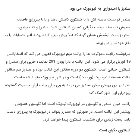
سندرز با امیدواری به نیویورک می رود
سندرز توانست فاصله اش را با کلینتون کاهش دهد و با 6 پیروزی قاطعانه
اخیرش توانسته موجب نگرانی کمپین کلینتون شود. سندرز و تد دیواین،
استراتژیست ارشدش همان گونه که قبلاً پیش بینی کرده بودند افق انتخابات را به
نفع خودشان می بینند.
سرنوشت رقابت دموکرات ها را ایالت مهم نیویورک تعیین می کند که انتخاباتش
19 آوریل برگزار می شود. این ایالت با دارا بودن 291 نماینده حزبی برای سندرز و
کلینتون حیاتی است. کلینتون دو دوره سناتور این ایالت بوده و سندرز هم سناتور
ایالت همسایه نیویورک (ورمانت) است و در شهر نیویورک متولد شده است.
علاوه بر این یهودی بودن سندرز می تواند به وی برای جلب آرای جمعیت گسترده
یهودیان این شهر کمک کند.
رقابت میان سندرز و کلینتون در نیویورک نزدیک است اما کلینتون همچنان
پیشتاز این ایالت است. در صورتی که سندرز بتواند در نیویورک به پیروزی دست
یابد، بخت زیادی برای شکست کلینتون پیدا خواهد کرد.
کلینتون نگران است