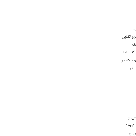
،
ی تقلیل
ته
ند. اما
بلکه در
 در
وس و
کووید
ریان