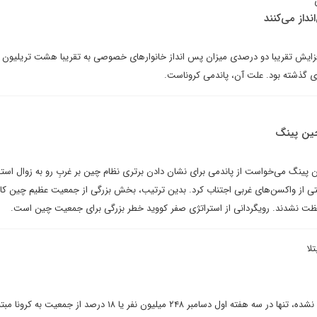
داز می‌کنند
به گزارش بانک تعاونی DZ، افزایش تقریبا دو درصدی میزان پس انداز خانوارهای خصوصی به تقریبا هشت تریلیون
ی گذشته بود. علت آن، پاندمی کروناست.
جین پینگ
ینگ می‌خواست از پاندمی برای نشان دادن برتری نظام چین بر غربِ رو به زوال استفا
یستی از واکسن‌های غربی اجتناب کرد. بدین ترتیب، بخش بزرگی از جمعیت عظیم چین کام
فظت نشدند. رویگردانی از استراتژی صفر کووید خطر بزرگی برای جمعیت چین است.
لا
بر اساس برآوردهای داخلی تایید نشده، تنها در سه هفته اول دسامبر ۲۴۸ میلیون نفر یا ۱۸ درصد از جمع