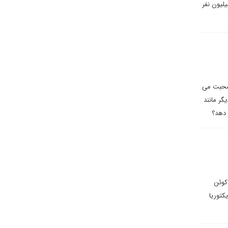
اشت‌های نشست کمیسیون بهداشت ملی در پکن که در شبکه‌های اجتماعی منتشر شده، احتمالا ۳۷ میلیون نفر
 صحبت می
گر مانند
 کوئن
، جیمز کیلیک و ویکتوریا