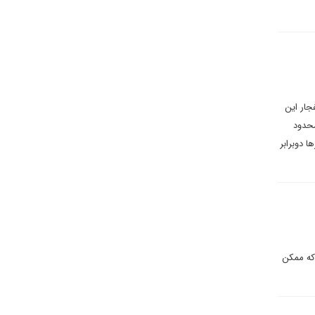
انفجار این
محدود
 دوبرابر
که ممکن