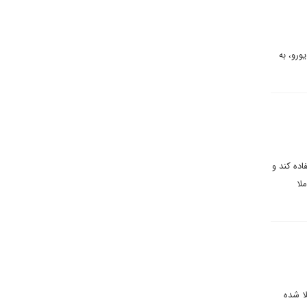
 یورو، به
ده کند و
لا
یت به کرونا مبتلا شده