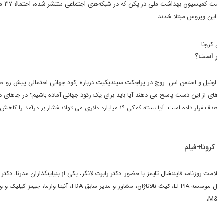
اند. بر اساس یادد
 این ویروس مبتلا شدند.
کرونا
یر است؟
م اونیل و استفن اس. روچ در پراجکت سیندیکیت درباره رکود جهانی احتمالی پیش رو
 از این دست پاسخ می دهند آیا باید برای یک رکود جهانی آماده باشیم؟ در جاهای دی
سته کمکی ۱۹ میلیارد دلاری می تواند فشار بر درآمد را کاهش دهد؟
کرونا+فیلم
 روزنامه فایننشال تایمز با حضور: دکتر رابرت لانگر، یکی از بنیاینگذاران مدرنا، دکتر
بردن، مدیر اجرایی امور بین الملل موسسه EFPIA، کیث فالاناژان، مشاور و مدیر سابق FDA، آنیتا وارما