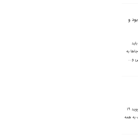
ود و
اید
اها به
و‌...
در دو سال و نیم اخیر، بانک کودکان هکنی، به نیازمندان کمک کرده است. این بانک بشر دوستانه در دوران همه گیری کووید ۱۹
 به همه