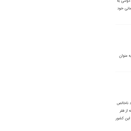
ی می نویسند: در ۱۱ می ۲۰۲۳ پوشش بیمه دولتی به
درمانی خود
 عنوان
ه امروز تولید ناخالص
ند فراهم آورد که از فقر
 این کشور