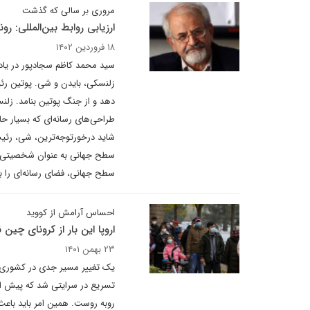
مروری بر سالی که گذشت
ارزیابی روابط بین‌المللی: رون
۱۸ فروردین ۱۴۰۲
سید محمد کاظم سجادپور در یادد
زلنسکی، بایدن و شی. پوتین رئ
دهد و از جنگ پوتین بنامد. زلن
طراحی‌های رسانه‌ای که بسیار حا
شاید درخورتوجه‌ترین، شی، رئی
سطح‌ جهانی به عنوان شخصیتی موث
سطح جهانی، فضای رسانه‌ای را ب
احساس آرامش از کووید
اروپا این بار از کرونای چین
۲۳ بهمن ۱۴۰۱
یک تغییر مسیر جدی در کشوری که
تسریع در سرایتی شد که پیش از
روبه روست. همین امر باید باعث