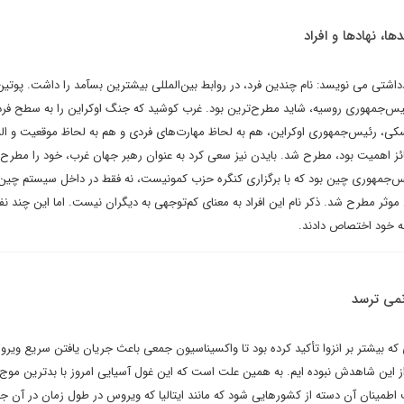
دها، نهادها و افراد
اشتی می نویسد: نام چندین فرد، در روابط بین‌المللی بیشترین بسآمد را داشت. پوتین
یس‌جمهوری روسیه، شاید مطرح‌ترین بود. غرب کوشید که جنگ اوکراین را به سطح فرد
سکی، رئیس‌جمهوری اوکراین، هم به لحاظ مهارت‌های فردی و هم به لحاظ موقعیت و الب
ئز اهمیت بود، مطرح شد. بایدن نیز سعی کرد به عنوان رهبر جهان غرب، خود را مطرح ک
س‌جمهوری چین بود که با برگزاری کنگره حزب کمونیست، نه فقط در داخل سیستم چین، 
ر مطرح شد. ذکر نام این افراد به معنای کم‌توجهی به دیگران نیست. اما این چند نفر
ه خود اختصاص دادند.
 نمی ترسد
 بیشتر بر انزوا تأکید کرده بود تا واکسیناسیون جمعی باعث جریان یافتن سریع ویر
 این شاهدش نبوده ایم. به همین علت است که این غول آسیایی امروز با بدترین موج 
 اطمینان آن دسته از کشورهایی شود که مانند ایتالیا که ویروس در طول زمان در آن ج