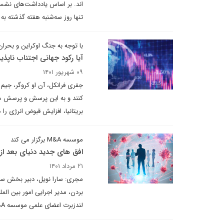
تنها روز سه‌شنبه هفته گذشته به
با توجه به جنگ اوکراین و بحران 
آیا رکود جهانی اجتناب ناپذ
۰۹ شهریور ۱۴۰۱
جفری فرانکل، آن او کروگر، جی
کنند و به این پرسش و پرسش های
بریتانیا، افزایش قبوض انرژی را هدف قرار داده است. آیا ب
موسسه M&A برگزار می کند
افق های جدید دنیای بعد از 
۲۱ مرداد ۱۴۰۱
مجری: سارا نویل، دبیر بخش سلامت
لندزبرت اعضای علمی موسسه M&A،