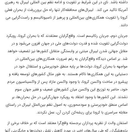
داشته باشد. نای در این شرایط بر تقویت و ادامه نظم بین المللی لیبرال به رهبری
آمریکا تاکید می کند. لیبرال‌های محافظه‌کار تنها راه حل برون‌رفت از بحران فعلی
کرونا را تقویت همکاری‌های بین‌المللی و پرهیز از ناسیونالیسم و راست‌گرایی می
دانند.
جریان دوم، جریان رئالیسم است. واقع‌گرایان معتقدند که با بحران کرونا، رویکرد
دولت‌گرایی تقویت شده و قدرت دولت‌های ملی در جهان افزون می‌شود و در
مقابل جهانی شدن لیبرال مبتنی بر وابستگی متقابل کشورها نیز تضعیف خواهد
شد. بر اساس دیدگاه واقع‌گرایان به رغم ضرورت همکاری‌های بین‌المللی در
مواجهه با بحران کرونا، دولت‌ها بر پایه منطق خودپرستی و استقلال خود در
دستیابی به این همکاری‌ها ناکام هستند. به طور مثال کشورهای توسعه یافته و
پیشرو در ساخت واکسن کرونا، با وجود واکسن مازاد پس از واکسیناسیون مردم
خود، حاضر به توزیع این واکسن میان کشورهای ضعیف و فقیر جهان سوم
نشدند. این کشور‌ها با وجود اعتقاد به رویکرد جهان‌گرایی در حل بحران‌ها، بر
اساس منطق خودپرستی و سودمحوری، به اصول نظم بین‌الملل لیبرال در راستای
مقابله سراسری با کرونا برای ریشه‌کن کردن آن، عمل نکردند.
استفان والت از نظریه پردازان برجسته واقع‌گرا معتقد است که بر خلاف برخی از
پژوهشگران که طی سال‌های اخیر در مورد کاهش نقش دولت‌ها و جایگزینی آنها