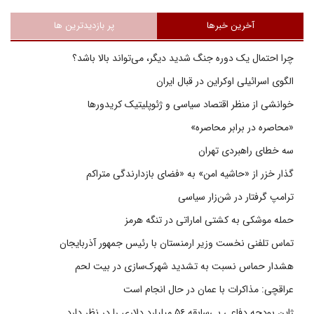
آخرین خبرها
پر بازدیدترین ها
چرا احتمال یک دوره جنگ شدید دیگر، می‌تواند بالا باشد؟
الگوی اسرائیلی اوکراین در قبال ایران
خوانشی از منظر اقتصاد سیاسی و ژئوپلیتیک کریدورها
«محاصره در برابر محاصره»
سه خطای راهبردی تهران
گذار خزر از «حاشیه امن» به «فضای بازدارندگی متراکم
ترامپ گرفتار در شن‌زار سیاسی
حمله موشکی به کشتی اماراتی در تنگه هرمز
تماس تلفنی نخست وزیر ارمنستان با رئیس جمهور آذربایجان
هشدار حماس نسبت به تشدید شهرک‌سازی در بیت‌ لحم
عراقچی: مذاکرات با عمان در حال انجام است
ژاپن بودجه دفاعی بی‌سابقه ۵۶ میلیارد دلاری را در نظر دارد