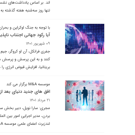
تنها روز سه‌شنبه هفته گذشته به
با توجه به جنگ اوکراین و بحران 
آیا رکود جهانی اجتناب ناپذ
۰۹ شهریور ۱۴۰۱
جفری فرانکل، آن او کروگر، جی
کنند و به این پرسش و پرسش های
بریتانیا، افزایش قبوض انرژی را هدف قرار داده است. آیا ب
موسسه M&A برگزار می کند
افق های جدید دنیای بعد از 
۲۱ مرداد ۱۴۰۱
مجری: سارا نویل، دبیر بخش سلامت
لندزبرت اعضای علمی موسسه M&A،