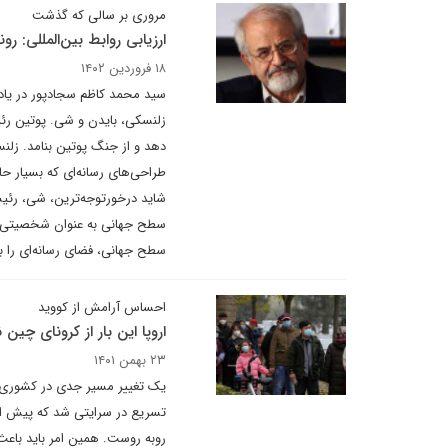
مروری بر سالی که گذشت
ارزیابی روابط بین‌المللی: رون
۱۸ فروردین ۱۴۰۲
سید محمد کاظم سجادپور در یادد
زلنسکی، بایدن و شی. پوتین رئ
دهد و از جنگ پوتین بنامد. زلن
طراحی‌های رسانه‌ای که بسیار حا
شاید درخورتوجه‌ترین، شی، رئی
سطح‌ جهانی به عنوان شخصیتی موث
سطح جهانی، فضای رسانه‌ای را ب
احساس آرامش از کووید
اروپا این بار از کرونای چین
۲۳ بهمن ۱۴۰۱
یک تغییر مسیر جدی در کشوری که
تسریع در سرایتی شد که پیش از
روبه روست. همین امر باید باعث