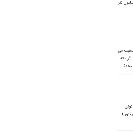
اشت‌های نشست کمیسیون بهداشت ملی در پکن که در شبکه‌های اجتماعی منتشر شده، احتمالا ۳۷ میلیون نفر
 صحبت می
گر مانند
 کوئن
، جیمز کیلیک و ویکتوریا