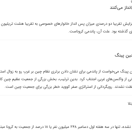
داز می‌کنند
به گزارش بانک تعاونی DZ، افزایش تقریبا دو درصدی میزان پس انداز خانوارهای خصوصی به تقریبا هشت تریلیون
ی گذشته بود. علت آن، پاندمی کروناست.
جین پینگ
ینگ می‌خواست از پاندمی برای نشان دادن برتری نظام چین بر غربِ رو به زوال استفا
یستی از واکسن‌های غربی اجتناب کرد. بدین ترتیب، بخش بزرگی از جمعیت عظیم چین کام
فظت نشدند. رویگردانی از استراتژی صفر کووید خطر بزرگی برای جمعیت چین است.
لا
بر اساس برآوردهای داخلی تایید نشده، تنها در سه هفته اول دسامبر ۲۴۸ میلیون نفر یا ۱۸ درصد از جمع