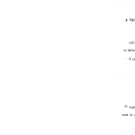
ود و
اید
اها به
و‌...
در دو سال و نیم اخیر، بانک کودکان هکنی، به نیازمندان کمک کرده است. این بانک بشر دوستانه در دوران همه گیری کووید ۱۹
 به همه