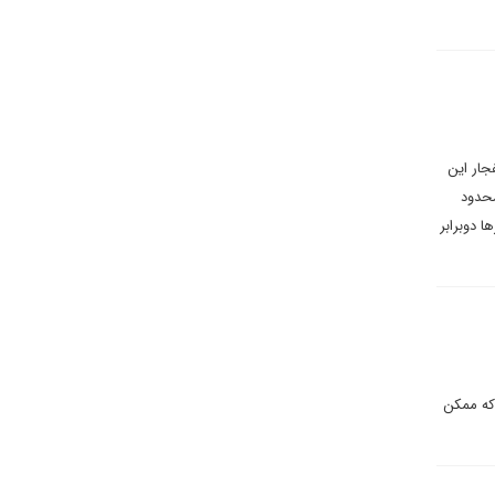
انفجار این
محدود
 دوبرابر
که ممکن