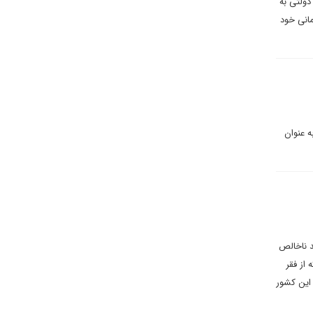
ی می نویسند: در ۱۱ می ۲۰۲۳ پوشش بیمه دولتی به
درمانی خود
 عنوان
ه امروز تولید ناخالص
ند فراهم آورد که از فقر
 این کشور