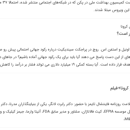
اند. بر اساس یادد
 این ویروس مبتلا شدند.
کرونا
یر است؟
م اونیل و استفن اس. روچ در پراجکت سیندیکیت درباره رکود جهانی احتمالی پیش رو
 از این دست پاسخ می دهند آیا باید برای یک رکود جهانی آماده باشیم؟ در جاهای دی
سته کمکی ۱۹ میلیارد دلاری می تواند فشار بر درآمد را کاهش دهد؟
کرونا+فیلم
 روزنامه فایننشال تایمز با حضور: دکتر رابرت لانگر، یکی از بنیاینگذاران مدرنا، دکتر
بردن، مدیر اجرایی امور بین الملل موسسه EFPIA، کیث فالاناژان، مشاور و مدیر سابق FDA، آنیتا وارما