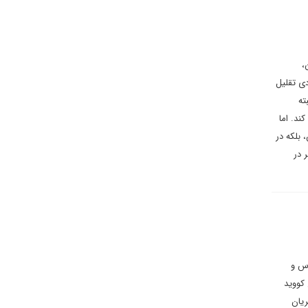
،
ی تقلیل
ته
ند. اما
بلکه در
 در
وس و
کووید
ریان