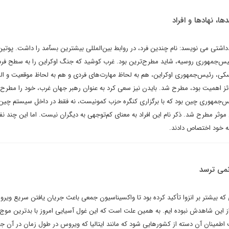
دها، نهادها و افراد
اشتی می نویسد: نام چندین فرد، در روابط بین‌المللی بیشترین بسآمد را داشت. پوتین
یس‌جمهوری روسیه، شاید مطرح‌ترین بود. غرب کوشید که جنگ اوکراین را به سطح فرد
سکی، رئیس‌جمهوری اوکراین، هم به لحاظ مهارت‌های فردی و هم به لحاظ موقعیت و الب
ئز اهمیت بود، مطرح شد. بایدن نیز سعی کرد به عنوان رهبر جهان غرب، خود را مطرح ک
س‌جمهوری چین بود که با برگزاری کنگره حزب کمونیست، نه فقط در داخل سیستم چین، 
ر مطرح شد. ذکر نام این افراد به معنای کم‌توجهی به دیگران نیست. اما این چند نفر
ه خود اختصاص دادند.
 نمی ترسد
 بیشتر بر انزوا تأکید کرده بود تا واکسیناسیون جمعی باعث جریان یافتن سریع ویر
 این شاهدش نبوده ایم. به همین علت است که این غول آسیایی امروز با بدترین موج 
 اطمینان آن دسته از کشورهایی شود که مانند ایتالیا که ویروس در طول زمان در آن ج