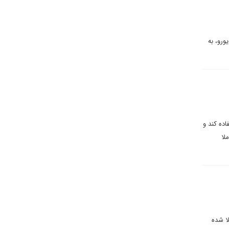
 یورو، به
ده کند و
لا
یت به کرونا مبتلا شده