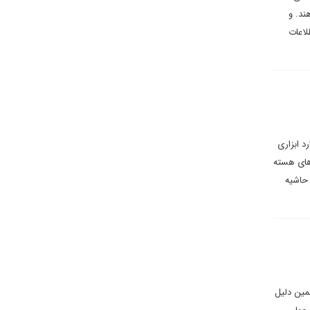
ند. و
لاعات
د ابزاری
های هسته
 حاشیه
مین دلیل