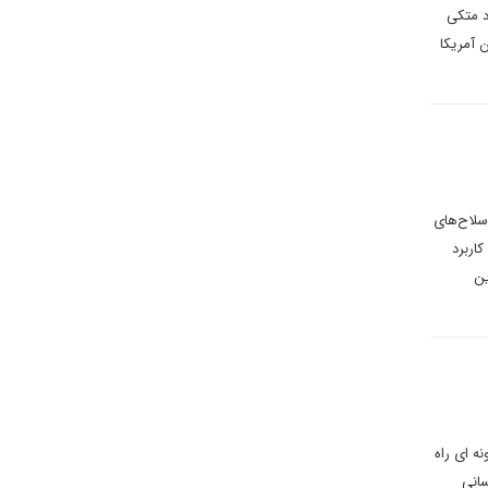
د متکی
 آمریکا
سلاح‌های
کاربرد
ین
ه ای راه
سانی