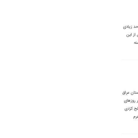
حد زیادی
از این
نه
تان عراق
ر روزهای
ح کرُدی
رم