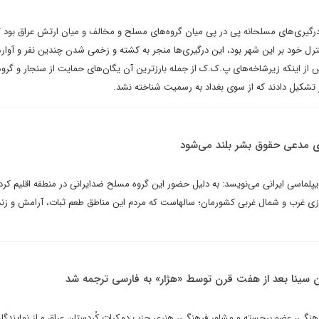
رگیری‌های مسلحانه پی در پی میان گروه‌های مسلح و مخالف و میان ارتش عراق بود 
رل خود بر این شهر بود، این درگیری‌ها منجر به کشته و زخمی شدن چندین نفر و آوار
از اینکه زیرشاخه‌های پ.ک.ک از جمله بارزترین آن یگان‌های حمایت از سنجار و گروه
ر تشکیل دادند که از سوی بغداد به رسمیت شناخته نشد.
ای مدعی حقوق بشر بلند می‌شود
پلماسی ایرانی می‌نویسد: به دلیل حضور این گروه مسلح ضدایرانی در منطقه اقلیم کر
مرزی غرب و شمال غربی کشورمان؛‌ سالهاست که مردم این مناطق طعم ثبات،‌ آرامش و زن
ن‌ سینا بعد از هفت قرن توسط «هژار» به فارسی ترجمه شد
گی، عضو برجسته و مشاور فرهنگی، هنری حزب دمکرات کُردستان عراق و از نمایندگا