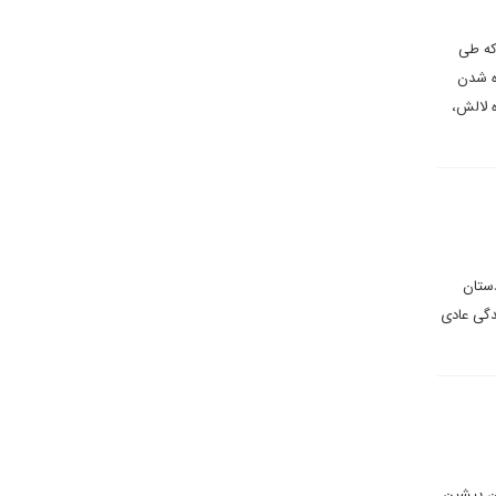
که طی
ه شدن
 لالش،
دستان
دگی عادی
ن پیشین