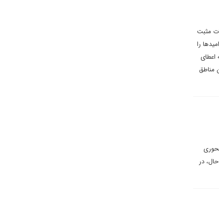
ات مثبت
یدها را
 اعطای
ن مناطق
محوری
حال، در