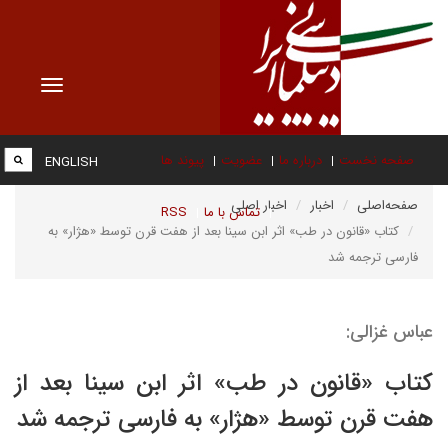
Toggle
vigation
صفحه نخست
درباره ما
عضویت
پیوند ها
ENGLISH
صفحه‌اصلی
اخبار
اخبار اصلی
تماس با ما
RSS
کتاب «قانون در طب» اثر ابن‌ سینا بعد از هفت قرن توسط «هژار» به
فارسی ترجمه شد
عباس غزالی:
کتاب «قانون در طب» اثر ابن‌ سینا بعد از
هفت قرن توسط «هژار» به فارسی ترجمه شد