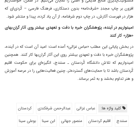
مسئولیت‌پذیری منابع قدیمی و اصلی را نمایان می‌کنیم. در ضمن، خواستاریم
افزون بر چاپ مجددِ «شرف‌نامه» بدون دستکاری، فرهنگ فارسی – کُردی‌ای که
هژار در فهرست آثارش، در چاپ دوم شرفنامه، از آن یاد کرده، پیدا و منتشر شود.
امیدواریم در آینده، پژوهشگران خبره با دقت و تعهدی بیشتر روی آثار گران‌بهای
«هژار» کار کنند
در بخش پایانی این مطلب «عباس غزالی» آمده است: امید آن است که در آینده،
پژوهشگران خبره با دقت و تعهدی بیشتر روی این آثار گران‌بها کار کنند. همچنین
امیدواریم که تلاش دانشگاه کُردستان ـ سنندج، انگیزه‌ای برای حکومت اقلیم
کُردستان باشد تا با حمایت‌های گسترده‌تر، چنین فعالیت‌هایی را در عرصه‌ آموزش
و هنر تداوم بخشد و به‌ ثمر برساند.
کلید واژه ها:
عباس غزالی
عبدالرحمن شرفکندی
کردستان
سنندج
اقلیم کردستان
منصور جهانی
ابن سینا
بوعلی سینا