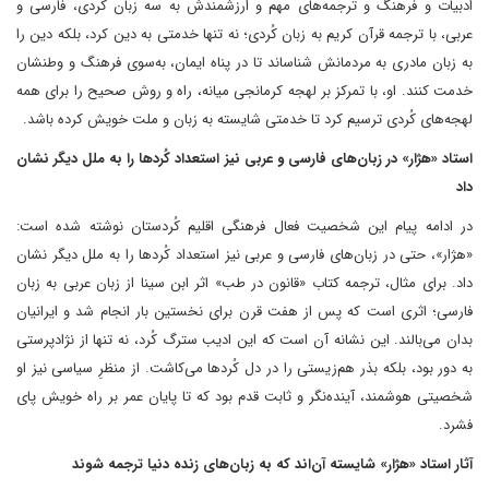
ادبیات و فرهنگ و ترجمه‌های مهم و ارزشمندش به سه زبان کُردی، فارسی و
عربی، با ترجمه‌ قرآن کریم به زبان کُردی؛ نه ‌تنها خدمتی به دین کرد، بلکه دین را
به زبان مادری به مردمانش شناساند تا در پناه ایمان، به‌سوی فرهنگ و وطنشان
خدمت کنند. او، با تمرکز بر لهجه کرمانجی میانه، راه و روش صحیح را برای همه‌
لهجه‌های کُردی ترسیم کرد تا خدمتی شایسته به زبان و ملت خویش کرده باشد.
استاد «هژار» در زبان‌های فارسی و عربی نیز استعداد کُردها را به ملل دیگر نشان
داد
در ادامه پیام این شخصیت فعال فرهنگی اقلیم کُردستان نوشته شده است:
«هژار»، حتی در زبان‌های فارسی و عربی نیز استعداد کُردها را به ملل دیگر نشان
داد. برای مثال، ترجمه‌ کتاب «قانون در طب» اثر ابن‌ سینا از زبان عربی به زبان
فارسی؛ اثری است که پس از هفت قرن برای نخستین‌ بار انجام شد و ایرانیان
بدان می‌بالند. این نشانه آن است که این ادیب سترگ کُرد، نه ‌تنها از نژادپرستی
به‌ دور بود، بلکه بذر هم‌زیستی را در دل کُردها می‌کاشت. از منظرِ سیاسی نیز او
شخصیتی هوشمند، آینده‌‌نگر و ثابت ‌قدم بود که تا پایان عمر بر راه خویش پای
فشرد.
آثار استاد «هژار» شایسته آن‌اند که به زبان‌های زنده دنیا ترجمه شوند