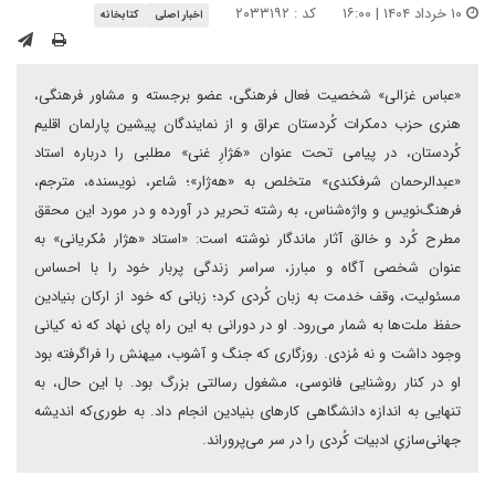
۱۰ خرداد ۱۴۰۴ | ۱۶:۰۰
کد : ۲۰۳۳۱۹۲
اخبار اصلی
کتابخانه
«عباس غزالی» شخصیت فعال فرهنگی، عضو برجسته و مشاور فرهنگی،
هنری حزب دمکرات کُردستان عراق و از نمایندگان پیشین پارلمان اقلیم
کُردستان، در پیامی تحت عنوان «هَژارِ غنی» مطلبی را درباره استاد
«عبدالرحمان شرفکندی» متخلص به «هه‌ژار»؛ شاعر، نویسنده، مترجم،
فرهنگ‌نویس و واژه‌شناس، به رشته تحریر در آورده و در مورد این محقق
مطرح کُرد و خالق آثار ماندگار نوشته است: «استاد «هژار مُکریانی» به
عنوان شخصی آگاه و مبارز، سراسر زندگی پربار خود را با احساس
مسئولیت، وقف خدمت به زبان کُردی کرد؛ زبانی که خود از ارکان بنیادین
حفظ ملت‌ها به‌ شمار می‌رود. او در دورانی به این راه پای نهاد که نه کیانی
وجود داشت و نه مُزدی. روزگاری که جنگ و آشوب، میهنش را فراگرفته بود
او در کنار روشنایی فانوسی، مشغول رسالتی بزرگ بود. با این حال، به‌
تنهایی به اندازه دانشگاهی کارهای بنیادین انجام داد. به طوری‌که اندیشه‌
جهانی‌سازیِ ادبیات کُردی را در سر می‌پروراند.