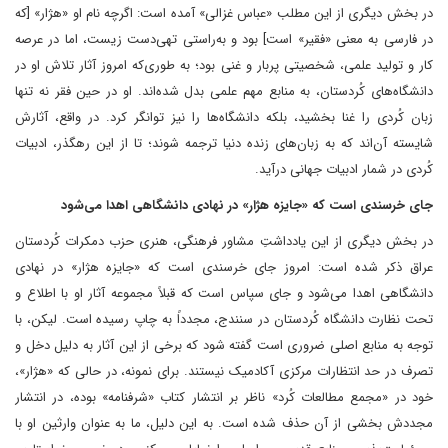
در بخش دیگری از این مطلب «عباس غزالی» آمده است: اگرچه نام او «هژار» [که
در فارسی به معنی «فقیر» است] بود و به‌راستی تهی‌دست زیست، اما در عرصه‌
کار و تولید علمی، شخصیتی پربار و غنی بود؛ به طوری‌که امروز آثار تلاش او در
دانشگاه‌های کُردستان، به منابع مهم علمی بدل شده‌اند. او در حین فقر نه تنها
زبان کُردی را غنا بخشید، بلکه دانشگاه‌ها را نیز توانگر کرد. در واقع، آثارش
شایسته آن‌اند که به زبان‌های زنده دنیا ترجمه شوند؛ تا از این رهگذر، ادبیات
کُردی در شمار ادبیات جهانی درآید.
جای خرسندی است که «جایزه‌ هژار» در نهادی دانشگاهی اهدا می‌شود
در بخش دیگری از این یادداشتِ مشاور فرهنگی، هنری حزب دمکرات کُردستان
عراق ذکر شده است: امروز جای خرسندی است که «جایزه‌ هژار» در نهادی
دانشگاهی اهدا می‌شود و جای سپاس است که قبلاً مجموعه ‌آثار او با ‌اطلاع و
تحت نظارت دانشگاه کُردستان در سنندج، مجدداً به چاپ رسیده است. لیکن، با
توجه به منابع اصلی ضروری است گفته شود که برخی از این آثار به دلیل دخل و
تصرف در حد انتظارات مرکزی آکادمیک نیستند. برای نمونه، در حالی که «هژار»،
خود در «مجمع مطالعات کُرد» ناظر بر انتشار کتاب «شرفنامه» بوده، در انتشار
مجددش بخشی از آن حذف شده است. به این دلیل، ما به عنوان وارثین او با