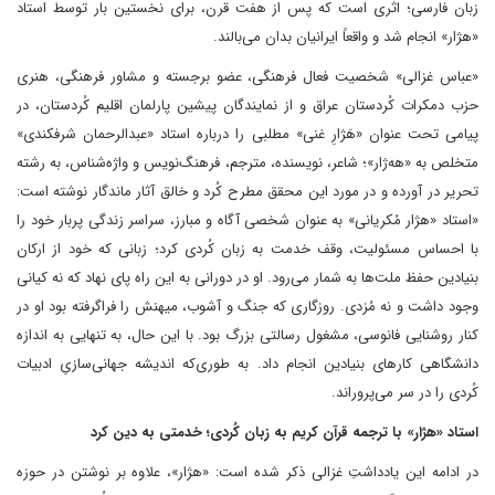
زبان فارسی؛ اثری است که پس از هفت قرن، برای نخستین‌ بار توسط استاد
«هژار» انجام شد و واقعاً ایرانیان بدان می‌بالند.
«عباس غزالی» شخصیت فعال فرهنگی، عضو برجسته و مشاور فرهنگی، هنری
حزب دمکرات کُردستان عراق و از نمایندگان پیشین پارلمان اقلیم کُردستان، در
پیامی تحت عنوان «هَژارِ غنی» مطلبی را درباره استاد «عبدالرحمان شرفکندی»
متخلص به «هه‌ژار»؛ شاعر، نویسنده، مترجم، فرهنگ‌نویس و واژه‌شناس، به رشته
تحریر در آورده و در مورد این محقق مطرح کُرد و خالق آثار ماندگار نوشته است:
«استاد «هژار مُکریانی» به عنوان شخصی آگاه و مبارز، سراسر زندگی پربار خود را
با احساس مسئولیت، وقف خدمت به زبان کُردی کرد؛ زبانی که خود از ارکان
بنیادین حفظ ملت‌ها به‌ شمار می‌رود. او در دورانی به این راه پای نهاد که نه کیانی
وجود داشت و نه مُزدی. روزگاری که جنگ و آشوب، میهنش را فراگرفته بود او در
کنار روشنایی فانوسی، مشغول رسالتی بزرگ بود. با این حال، به‌ تنهایی به اندازه
دانشگاهی کارهای بنیادین انجام داد. به طوری‌که اندیشه‌ جهانی‌سازیِ ادبیات
کُردی را در سر می‌پروراند.
استاد «هژار» با ترجمه‌ قرآن کریم به زبان کُردی؛ خدمتی به دین کرد
در ادامه این یادداشتِ غزالی ذکر شده است: «هژار»، علاوه بر نوشتن در حوزه‌