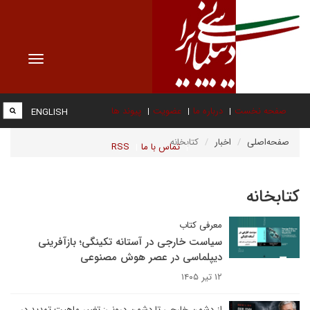
Toggle
vigation
صفحه نخست
درباره ما
عضویت
پیوند ها
ENGLISH
صفحه‌اصلی
اخبار
کتابخانه
تماس با ما
RSS
کتابخانه
معرفی کتاب
سیاست خارجی در آستانه تکینگی؛ بازآفرینی
دیپلماسی در عصر هوش مصنوعی
۱۲ تیر ۱۴۰۵
از دشمن خارجی تا دشمن درونی: تغییر ماهیت تهدید در