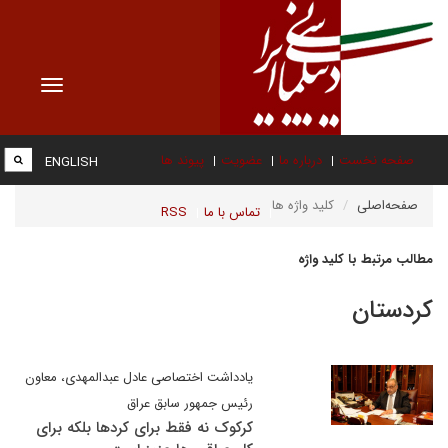
Toggle
vigation
صفحه نخست
درباره ما
عضویت
پیوند ها
ENGLISH
صفحه‌اصلی
کلید واژه ها
تماس با ما
RSS
مطالب مرتبط با کلید واژه
کردستان
یادداشت اختصاصی عادل عبدالمهدی، معاون
رئیس جمهور سابق عراق
کرکوک نه فقط برای کردها بلکه برای