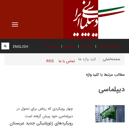
Toggle
vigation
صفحه نخست
درباره ما
عضویت
پیوند ها
ENGLISH
صفحه‌اصلی
کلید واژه ها
تماس با ما
RSS
مطالب مرتبط با کلید واژه
دیپلماسی
چهار رویکردی که ریاض برای تحول در
دیپلماسی خود پیش گرفته است
رویکردهای ژئوپلتیکی جدید عربستان