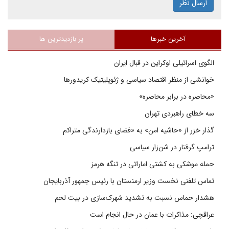
ارسال نظر
آخرین خبرها
پر بازدیدترین ها
الگوی اسرائیلی اوکراین در قبال ایران
خوانشی از منظر اقتصاد سیاسی و ژئوپلیتیک کریدورها
«محاصره در برابر محاصره»
سه خطای راهبردی تهران
گذار خزر از «حاشیه امن» به «فضای بازدارندگی متراکم
ترامپ گرفتار در شن‌زار سیاسی
حمله موشکی به کشتی اماراتی در تنگه هرمز
تماس تلفنی نخست وزیر ارمنستان با رئیس جمهور آذربایجان
هشدار حماس نسبت به تشدید شهرک‌سازی در بیت‌ لحم
عراقچی: مذاکرات با عمان در حال انجام است