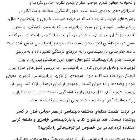
و تحولات جهانی شدن موجب مطرح شدن نظریه¬ها، رویکردها و
استراتژی¬های جدیدی شده است. ظهور کنشگران مختلف باعث تکثر در
روش¬های افزایش قدرت شده که در عرصه سیاست خارجی و روابط بین¬الملل،
پارادیپلماسی نمود بارز آن است. پارادیپلماسی که به معنای کنشگری و نقش
آفرینی بازیگران غیر دولتی است در این اثر نیز نقطه کانونی است. در این کتاب
ضمن در نظر داشتن اکثر ابعاد و مشخصات نظریه پارادیپلماسی تلاش شده است
تا بعد جغرافیایی پارادیپلماسی را به مرزهای فرهنگی تغییر داده و به بررسی
ظرفیت¬های پارادیپلماتیک کشورهای حوزه ایرن فرهنگی بپردازد. با بیان
توجیحات و دلایل فرامرزی کردن پارادیپلماسی، به بررسی کشورهای حوزه ایران
فرهنگی پرداخته شد تا به عنوان نمونه¬ای از تئوری پارادیپلماسی فرامرزی معرفی
شود و یافته¬ها را به عنوان گفتمان جدیدی از ایران فرهنگی ارائه کند. پس از
بررسی¬های جامع، مدل جدیدی از منطقه¬گرایی تحت عنوان "منطقه-گرایی
پارادیپلماتیک" در عرصه سیاست خارجی ترسیم و ارائه شده است.
بی تردید اهمیت مدلهای مختلف دیپلماسی در عصر جهانی شدن بر کسی
پوشیده نیست. شما در عنوان کتاب با پارادیپلماسی فرامرزی و منطقه گرایی
استفاده کرده اید در این خصوص نیز توضیحاتی را بگویید؟
ببینید در نظریات پارادیپلماسی یکی از مهمترین ویژگی ها مرزهای جغرافیایی