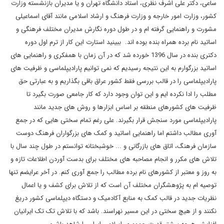
ساعی، دکتر علی اشرف نظری، استاد دانشگاه تهران و یا مدیران بازنشسته وزارت
کشور، وزارت امور خارجه و وزارت فرهنگ و ارشاد اسلامی مانند آقای اسماعیلی
مشورت و راهنمایی گرفته ام و در طول دوره نگارش مدیران مختلف فرهنگی و
اساتید نام برده همراه بنده بوده اند. ببینید استارت این کار از ترم اول دوره
دکتری بنده در سال 1396 خورده شد که در آن زمان با همفکری و راهنمایی های
اساتید بزرگوارم به این نتیجه رسیدیم که نمی توانیم پارادیپلماسی و ظرفیت های
پارادیپلماسی را در قالب بررسی فقط کشور عراق باقی بگذاریم و به عبارتی حق
مطلب را ادا نکرده ایم و این توان وجود دارد که کار جامعی صورت بگیرد تا
ظرفیت های کشورهای منطقه بر اساس ابزارها و روش های جدید مانند
پارادیپلماسی مورد سنجش قرار بگیرند. علی رغم تمام سختی هایی که در جمع
آوری مطالب داشتم اما راهنمایی اساتید و کمک های بزرگواران فرهنگ دوست
سازمان فرهنگ، اتاق های بازرگانی و ... خوشبختانه توانستم در طول چند سال با
تلاش های مکرر و انجام مصاحبه های مختلف برای بدست آوردن اطلاعات تازه و
به روز و معتبر از کشورهای نام برده مطالب را جمع آوری کنم. در آخر عرایضم تنها
توصیه ام به پژوهشگران مختلف آن است که از تلاش برای کشف و یا اعمال
نظریات جدید در قالب کمک به منابع آکادمیک و دستگاه دیپلماسی کشور دریغ
نکنند و از هیچ سختی در این مسیر نهراسند. باشد که با تلاش تک تک ایرانیان