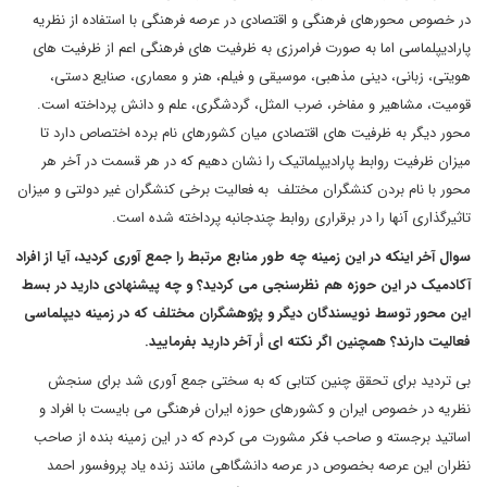
در خصوص محورهای فرهنگی و اقتصادی در عرصه فرهنگی با استفاده از نظریه
پارادیپلماسی اما به صورت فرامرزی به ظرفیت های فرهنگی اعم از ظرفیت های
هویتی، زبانی، دینی مذهبی، موسیقی و فیلم، هنر و معماری، صنایع دستی،
قومیت، مشاهیر و مفاخر، ضرب المثل، گردشگری، علم و دانش پرداخته است.
محور دیگر به ظرفیت های اقتصادی میان کشورهای نام برده اختصاص دارد تا
میزان ظرفیت روابط پارادیپلماتیک را نشان دهیم که در هر قسمت در آخر هر
محور با نام بردن کنشگران مختلف به فعالیت برخی کنشگران غیر دولتی و میزان
تاثیرگذاری آنها را در برقراری روابط چندجانبه پرداخته شده است.
سوال آخر اینکه در این زمینه چه طور منابع مرتبط را جمع آوری کردید، آیا از افراد
آکادمیک در این حوزه هم نظرسنجی می کردید؟ و چه پیشنهادی دارید در بسط
این محور توسط نویسندگان دیگر و پژوهشگران مختلف که در زمینه دیپلماسی
فعالیت دارند؟ همچنین اگر نکته ای أر آخر دارید بفرمایید.
بی تردید برای تحقق چنین کتابی که به سختی جمع آوری شد برای سنجش
نظریه در خصوص ایران و کشورهای حوزه ایران فرهنگی می بایست با افراد و
اساتید برجسته و صاحب فکر مشورت می کردم که در این زمینه بنده از صاحب
نظران این عرصه بخصوص در عرصه دانشگاهی مانند زنده یاد پروفسور احمد