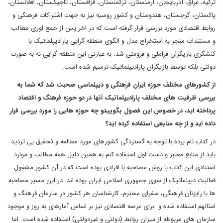
ترکیه، عراق، آذربایجان، ارمنستان، ترکمنستان، قزاقستان، تاجیکستان، افغانستان،
پاکستان، گرجستان، هندوستان و کشور روسیه نیز به جهت اشتراکات فرهنگی و
روابط اقتصادی مورد بررسی قرار گرفته است که در اخر پس از جمع اوری مطالب
و مستندات منجر به استخراج مدل و الگوی منطقه گرایی پارادیپلماتیک با
کنشگری بازیگران فراملی و فروملی شد. به عبارتی این منطقه گرایی نه به صورت
دولتی بلکه توسط بازیگران پارادیپلماتیک ترسیم شده است.
از کشورهای مختلف حوزه ایران فرهنگی و دیپلماسی صحبت شد که شما به
بررسی ظرفیت های مختلف پارادیپلماتیک آنها در دو حوزه فرهنگ و اقتصاد
پرداخته اید، در خصوص این فصول بگوییدو چه حوزه هایی را مورد بررسی قرار
داده اید و از چه منابعی استفاده کرده اید؟
در کتاب نام برده با توجه به گستردگی کشورهای مورد مطالعه و تحقیق بی تردید
باید از منابع معتبر و دست اول استفاده کنم به همین دلیل همه مطالب و موارد
استنادی این کتاب با روش مصاحبه با افرادی بوده است که در آن کشور مشغول
فعالیت دیپلماتیک از سوی جمهوری اسلامی ایران بوده اند. در این مسیر مصاحبه
ها با رایزنان فرهنگی، سفرای محترم، کارشناسان هر کشور در سازمان فرهنگ و
امثالهم استفاده شده و برای عرصه اقتصادی نیز بر اساس آمارهای به روز و موجود
سازمان های مربوطه از میزان روابط (دولتی و غیردولتی) استفاده شده است. اما