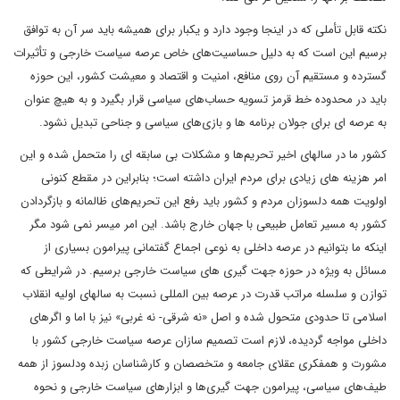
نکته قابل تأملی که در اینجا وجود دارد و یکبار برای همیشه باید سر آن به توافق
برسیم این است که به دلیل حساسیت‌های خاص عرصه سیاست خارجی و تأثیرات
گسترده و مستقیم آن روی منافع، امنیت و اقتصاد و معیشت کشور، این حوزه
باید در محدوده خط قرمز تسویه حساب‌های سیاسی قرار بگیرد و به هیچ عنوان
به عرصه ای برای جولان برنامه ها و بازی‌های سیاسی و جناحی تبدیل نشود.
کشور ما در سالهای اخیر تحریم‌ها و مشکلات بی سابقه ای را متحمل شده و این
امر هزینه های زیادی برای مردم ایران داشته است؛ بنابراین در مقطع کنونی
اولویت همه دلسوزان مردم و کشور باید رفع این تحریم‌های ظالمانه و بازگردادن
کشور به مسیر تعامل طبیعی با جهان خارج باشد. این امر میسر نمی شود مگر
اینکه ما بتوانیم در عرصه داخلی به نوعی اجماع گفتمانی پیرامون بسیاری از
مسائل به ویژه در حوزه جهت گیری های سیاست خارجی برسیم. در شرایطی که
توازن و سلسله مراتب قدرت در عرصه بین المللی نسبت به سالهای اولیه انقلاب
اسلامی تا حدودی متحول شده و اصل «نه شرقی- نه غربی» نیز با اما و اگرهای
داخلی مواجه گردیده، لازم است تصمیم سازان عرصه سیاست خارجی کشور با
مشورت و همفکری عقلای جامعه و متخصصان و کارشناسان زبده ودلسوز از همه
طیف‌های سیاسی، پیرامون جهت گیری‌ها و ابزارهای سیاست خارجی و نحوه