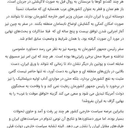
هر چند گفت‌و گوها با عربستان به روال قبل به صورت لاکپشتی در جریان است،
باز هم عمان و قطر به عنوان کشورهای عرب همسایه ای که مناسبات نسبتاً
دوستانه تری با ایران دارند، میزبان وزیر امور خارجه کشورمان بودند تا بتوانند در
صورت امکان کمکی به گشایش اوضاع نابسامان منطقه بکنند. در سفر به چین نیز
آغاز اجرایی شدن توافق بیست و پنج ساله ای که قبلا مذاکرات و بحث‌های نهایی
در مورد آن صورت گرفته بود، با همان شرایط و وضعیت سابق اعلام شد.
سفر رئیس جمهور کشورمان به روسیه نیز به نظر می رسد دستاورد ملموسی
نداشته و صرفا محل برخی رایزنی‌ها بوده است. هر چند که این امر نیز مسبوق به
سابقه است و پوتین بار دیگر نشان داد تا زمانی که نتواند با ورق ایران، دست
بالایی در بازی‌های منطقه ای و جهانی به دست آورد، نه تنها حاضر نیست گامی
مثبت به نفع کشورمان بردارد، بلکه حتی در مواردی آداب اولیه دیپلماتیک را نیز
در برخورد با رئیس جمهور کشورمان رعایت نمی کند و با وقاحت به سخنگوی
دولت آمریکا تبدیل می شود و سعی می کند گزینه «توافق موقت با غرب» را به
بهایی گزاف به ایران بفروشد!
بنابراین عرصه سیاست خارجی کشور هر چند پر رفت و آمد و حاوی تحولات
بسیار بوده، اما مرور دستاوردها و نتایج آن نوعی تدوام در سیاست‌های ایران و
طرف‌های مقابل ایران را نشان می دهد. البته تشابه سیاست خارجی دولت قبلی