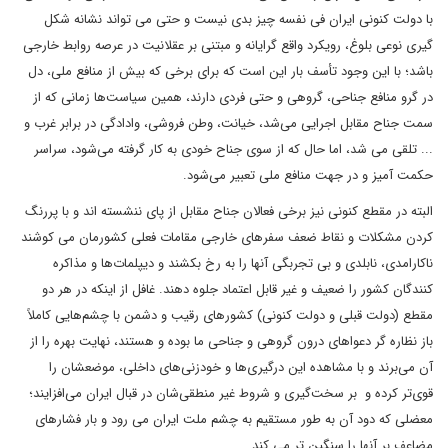
با دولت کنونی ایران فی نفسه چیز بدی نیست و حتی می تواند نشانه شکل
گیری نوعی بلوغ، رویکرد واقع گرایانه و مبتنی بر عقلانیت در عرصه روابط خارجی
باشد؛ با این وجود تأسف بار این است که برای برخی که بیش از منافع ملی، دل
در گرو منافع جناحی، گروهی و حتی فردی دارند، همین سیاست‌ها زمانی که از
سمت جناح مقابل اجرایی می‌شد، خیانت، وطن فروشی، وادادگی در برابر غرب و
... تلقی می شد، اما حال که از سوی جناح خودی به کار گرفته می‌شود، سراسر
حکمت آمیز و در جهت منافع ملی تعبیر می‌شود.
البته در مقطع کنونی نیز برخی فعالان جناح مقابل از پای ننشسته اند و با پررنگ
کردن مشکلات و نقاط ضعف سفرهای خارجی مقامات فعلی کشورمان می کوشند
ناکارامدی، نابلدی و بی تجربگی آنها را به رخ بکشند و دیپلمات‌ها و مذاکره
کنندگان کشور را ضعیف و غیر قابل اعتماد جلوه دهند. غافل از اینکه در هر دو
مقطع (دولت قبلی و دولت کنونی) کشورهای رقیب و دشمن با چشم‌هایی کاملاً
باز نظاره گر دعواهای درون گروهی و جناحی ما بوده و هستند، نهایت بهره را از
آن می‌برند و با مشاهده این درگیری‌ها و خودزنی‌های داخلی، موضعشان را
قوی‌تر کرده و بر سخت‌گیری و شروط غیر منطقی‌شان در قبال ایران می‌افزایند؛
معضلی که دود آن به طور مستقیم به چشم ملت ایران می رود و بار فشارهای
مضاعف بر آنها را سنگین تر می کند.