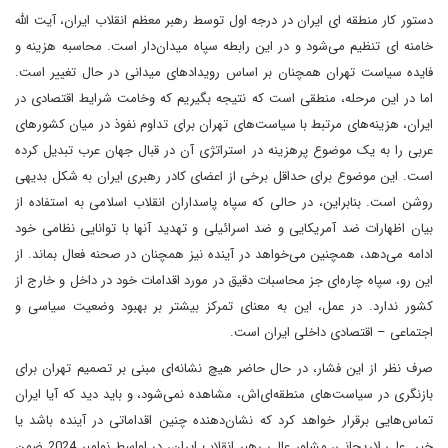
دستور کار منطقه ای ایران در درجه اول توسط رهبر معظم انقلاب ایران، آیت الله
خامنه ای تنظیم می‌شود و در این رابطه سپاه میدان‌دار است. محاسبه هزینه و
فایده سیاست تهران همچنان بر اساس رویدادهای میدانی در حال تغییر است.
اما در این مرحله، منطقی است که نتیجه بگیریم که وخامت شرایط اقتصادی در
ایران، هزینه‌های مرتبط با سیاست‌های تهران برای تداوم نفوذ در میان کشورهای
عربی را به یک موضوع پرهزینه در استراتژی آن در قبال جهان عرب تبدیل کرده
است. این موضوع برای حداقل برخی از اعضای کادر رهبری ایران به شکل بدیهی
روشن است. بنابراین، در حالی که سپاه پاسداران انقلاب اسلامی به استفاده از
بیان اظهارات ضد آمریکایی و ضد اسرائیلی و تهدید آنها با توانایی نظامی خود
ادامه می‌دهد، همچنین می‌خواهد در آینده نیز همچنان در صحنه فعال بماند. از
این رو، سپاه چاره‌ای جز محاسبات دقیق در مورد اقدامات خود در داخل و خارج از
کشور ندارد. در عمل، این به معنای تمرکز بیشتر بر بهبود وضعیت سیاسی و
اجتماعی – اقتصادی داخلی ایران است.
صرف نظر از این فشار، در حال حاضر هیچ نشانه‌ای مبنی بر تصمیم تهران برای
بازنگری در سیاست‌های منطقه‌ای‌اش، مشاهده نمی‌شود، و باید دید که آیا ایران
تماس‌هایی برقرار خواهد کرد که نشان‌دهنده چنین اقداماتی در آینده باشد یا
خیر. علی لاریجانی، مشاور عالی رهبر انقلاب ایران، در اواسط نوامبر 2024 ضمن