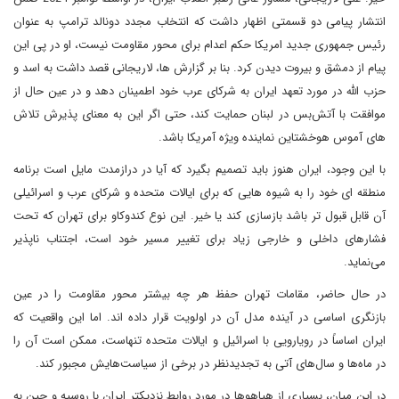
انتشار پیامی دو قسمتی اظهار داشت که انتخاب مجدد دونالد ترامپ به عنوان
رئیس جمهوری جدید امریکا حکم اعدام برای محور مقاومت نیست، او در پی این
پیام از دمشق و بیروت دیدن کرد. بنا بر گزارش ها، لاریجانی قصد داشت به اسد و
حزب الله در مورد تعهد ایران به شرکای عرب خود اطمینان دهد و در عین حال از
موافقت با آتش‌بس در لبنان حمایت کند، حتی اگر این به معنای پذیرش تلاش
های آموس هوخشتاین نماینده ویژه آمریکا باشد.
با این وجود، ایران هنوز باید تصمیم بگیرد که آیا در درازمدت مایل است برنامه
منطقه ای خود را به شیوه هایی که برای ایالات متحده و شرکای عرب و اسرائیلی
آن قابل قبول تر باشد بازسازی کند یا خیر. این نوع کندوکاو برای تهران که تحت
فشارهای داخلی و خارجی زیاد برای تغییر مسیر خود است، اجتناب ناپذیر
می‌نماید.
در حال حاضر، مقامات تهران حفظ هر چه بیشتر محور مقاومت را در عین
بازنگری اساسی در آینده مدل آن در اولویت قرار داده اند. اما این واقعیت که
ایران اساساً در رویارویی با اسرائیل و ایالات متحده تنهاست، ممکن است آن را
در ماه‌ها و سال‌های آتی به تجدیدنظر در برخی از سیاست‌هایش مجبور کند.
در این میان، بسیاری از هیاهوها در مورد روابط نزدیکتر ایران با روسیه و چین به