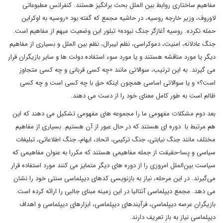
مفاهیم ساختاری روابط بین الملل بحث برانگیز هستند. کنفرانس مطبوعاتی
لاوروف، وزیر خارجه روسیه، در حاشیه مجمع که گفته بود «روسیه به اوکراین
حمله نکرده. روسیه آغازگر جنگ نبوده» تبلور این وضعیت مبهم از مفاهیم است.
جنگ عادلانه، امنیت، دموکراسی، نظم لیبرال، نظم بین الملل و بسیاری از مفاهیم
دیگر یا مورد مناقشه هستند و یا مورد سوء استفاده دولت ها و سایر بازیگران قرار
می گیرند. به این ترتیب، سوالاتی مانند «چه کسی قربانی و چه کسی متجاوز
است؟» و یا سوالاتی اساسی همچون اینکه حق با چه کسی است و چه کسی
ظالم است به طور کامل معنای خود را از دست می دهند.
بعد دوم مشکلات مفهومی ما را مجموعه های مفهومی تشکیل می دهند که این
هم مرتبط با دوره ای هستند که در حال عبور از آن هستیم. بسیاری از مفاهیم
مختلف مانند جنگ نیابتی، جنگ ترکیبی، اتحاد، ابهام، جنگ اطلاعاتی، تبلیغات
سیاسی و پسا-حقیقت از جمله مفاهیمی هستند که مکررا به عنوان مفاهیمی که
سیاست بین‌الملل امروزی را از دوره های دیگر متمایز می کنند مورد استفاده قرار
می‌گیرند. در این مرحله، نیاز به بازنویسی کدهای دیپلماسی سنتی خود را نشان
می دهد. مجمع دیپلماسی آنتالیا در این زمینه مبنای جالبی را ارائه کرده است.
بازیگران عرصه دیپلماسی، فرآیندهای دیپلماسی، ابزارهای دیپلماسی و اهداف
دیپلماسی نیاز به باز تعریف دارند.