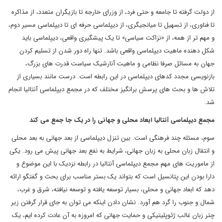
از دولت گرفته تا جامعه و حتی فرد، از وزرای خارجه تا بازیگران متعدد، از مذاکره
تا فناوری، از تسهیل تا میانجیگری، از دیپلماسی حرفه ای تا دیپلماسی مسیر دوم،
و مهم تر از همه، از «نزاکت سیاسی» تا یک پیشگیری واقعی، دیپلماسی باید
شکل دهنده ماهیت دیپلماسی واقعی باشد. تنها راه دور شدن از تسلیم کردن
جهان به مسائل صرفا نظامی و ماهیت آنارشیک سیاست قدرت های بزرگ،
بازنویسی مجدد کدهای دیپلماسی در این رابطه است. درست مانند بسیاری از
تلاش ها و بحث های پرسش برانگیز مختلف که در مجمع دیپلماسی آنتالیا انجام
شد.
مجمع دیپلماسی آنتالیا ابعاد محلی و جهانی را در یک جا جمع می کند
سوم، مسئله چند فرهنگی است. بین تنزل دیپلماسی از بعد جهانی به بعد محلی
و انتقال زبان محلی به زبان جهانی، شرایط به نفع بعد جهانی پیش می رود. یکی
از ماموریت های مهم مجمع دیپلماسی آنتالیا در رابطه نزدیک با این موضوع و
دارا بودن این پتانسیل است که بتواند یک بستر مناسب برای بحث و گفتگو ارائه
دهد که ابعاد جهانی و محلی، بسیار توسعه یافته و توسعه نیافته، شرق و غرب،
شمال و جنوب را گرد هم آورد. نشان دادن اینکه می توان به جای قرار گرفتن زیر
چتر زبان غالب ژئوپلیتیکی و حمایت جهانی که امروزه به آن عادت کرده ایم، یک