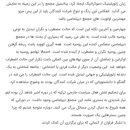
زبان ژئوپلیتیک دموکراتیک ایجاد کرد، پتانسیل مجمع را در این زمینه به نمایش
می گذارد. انعکاس این رنگ و تنوع شرکت کنندگان باید از این پس جزو
مهمترین اولویت های مجمع دیپلماسی باشد.
چهارمین و آخرین نکته این است که حالت مضظرب و نگران تبدیل به نوعی
روحیه غالب شده است. به نظر می رسید که بسیاری از بحث ها در مجمع
دیپلماسی منعکس کننده این روحیه است. همه گیری کووید باعث ریشه گرفتن
چنین روحیه نگران و مضطرب از آینده شده است. احتمالا تهاجم روسیه به
اوکراین و تماشای آن از سوی نهادهای بین المللی باعث تکرار این حالت اضطراب
خواهد شد. این وضعیت دیگر از حالت فردی یا اجتماعی - جامعه شناختی به یک
دغدغه ژئوپلیتیکی و جهانی تبدیل شده است. این حالت اضطراب را می شد در
گفتگو با دانشجویانی که در میان شرکت کنندگان بودند به وضوح مشاهده کرد.
برای تحکیم نقش فعال سیاست خارجی ترکیه که در دوره اخیر شاهد آن بوده ایم،
نیاز شدیدی به بستری مانند این مجمع دیپلماسی وجود داشت. در دورانی که
همه شروع به دنبال کردن مسائل بزرگ می کنند، دوباره متوجه شدیم که چرا
چنین بسترهایی یک ضرورت هستند.
با تشکر فراوان از کسانی که برای برگزاری آن کمک کردند.