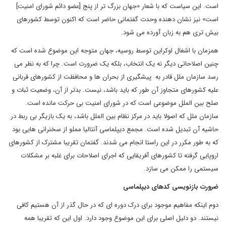
است. این سیاست که با شعار «جهان بزرگ تر از پنج [عضو دائم شورای امنیت]
است» نیز نشان دهنده وحدت گفتمانی حاضر است که اکنون توسط کشورهای
بیش تری هم به زبان آورده می شود.
همزمان با اشغال اوکراین توسط روسیه، جهان متوجه این موضوع شده است که
چنین اصلاحاتی دیگر نه یک انتخاب، بلکه یک ضرورت است. چرا که به نظر می
رسد سازمان ملل قادر به پیشگیری از بحران ها و محافظت از کشورهای قربانی
علیه کشورهای متجاوز آن طور که باید باشد، نیست. بدتر از آن، وضعیت ثبات و
صلح بین الملل موضوعی است که در شورای امنیت بی حرکت مانده است.
سازمان ملل که اصولا باید در مرکز نظام بین الملل باشد، به یک بازیگر بی ربط در
حاشیه آن تبدیل شده است. مجمع دیپلماسی آنتالیا مملو از سخنرانی هایی بود
که به طور مکرر در این راستا انجام می شدند. گفتمان تقریبا مشترک از کشورهای
اروپایی گرفته تا کشورهای آفریقایی که اجرای اصلاحات برای غلبه بر مشکلات
سیستمی را ممکن می سازد.
ضرورت بازنویسی کدهای دیپلماسی
دوم اینکه مفاهیم موجود برای درک دوره ای که در حال گذر از آن هستیم کافی
نیستند. دو دلیل اصلی برای این موضوع وجود دارد. اول این که تقریبا همه