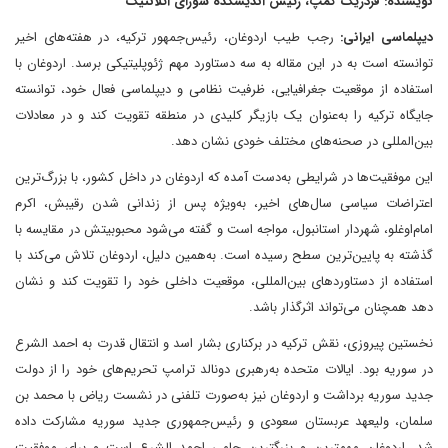
نویسنده: فردریک کمپ، رئیس اندیشکده شورای آتلانتیک
دیپلماسی ایرانی:
رجب طیب اردوغان، رئیس‌جمهور ترکیه، در هفته‌های اخیر
توانسته است به در این مقاله به سه دستاورد مهم ژئوپلیتیکی برسد. اردوغان با
استفاده از موقعیت جغرافیایی، ظرفیت نظامی و دیپلماسی فعال خود، توانسته
جایگاه ترکیه را به‌عنوان یک بازیگر کلیدی در منطقه تقویت کند و در معادلات
بین‌المللی در صحنه‌های مختلف خودی نشان دهد.
این موفقیت‌ها در شرایطی به‌دست آمده که اردوغان در داخل کشور، با بزرگ‌ترین
اعتراضات سیاسی سال‌های اخیر، به‌ویژه پس از زندانی شدن رقیبش، اکرم
امام‌اوغلو، شهردار استانبول، مواجه است و گفته می‌شود محبوبیتش در مقایسه با
گذشته به پایین‌ترین سطح رسیده است. به‌همین دلیل، اردوغان تلاش می‌کند با
استفاده از دستاوردهای بین‌المللی، موقعیت داخلی خود را تقویت کند و نشان
دهد همچنان می‌تواند اثرگذار باشد.
نخستین پیروزی، نقش ترکیه در برکناری بشار اسد و انتقال قدرت به احمد الشرع
در سوریه بود. ایالات متحده به‌رهبری دونالد ترامپ تحریم‌های خود را از دولت
جدید سوریه برداشت و اردوغان نیز به‌صورت تلفنی در نشست ریاض با محمد بن
سلمان، ولیعهد عربستان سعودی و رئیس‌جمهوری جدید سوریه مشارکت داده
شد. اردوغان مهمترین و بزرگترین حامی احمد الشرع است و برای موفقیت