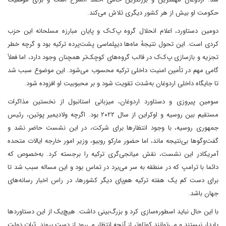
حکومت او بیش از هر کشور دیگری تلاش می‌کند.
دومین دستاورد، اعلام انحلال گروه پ‌ک‌ک و پایان مبارزه مسلحانه این حزب
کردی است. این تحول نتیجهٔ ماه‌ها دیپلماسی پشت‌پرده ترکیه بود و گرچه خطر
تجزیه و بازسازی پ‌ک‌ک در قالب گروه‌های کوچک‌تر همچنان وجود دارد، اما فعلاً
گامی مهم در تأمین امنیت داخلی ترکیه محسوب می‌شود. این موضوع سبب شد
تا جایگاه داخلی اردوغان به‌شدت تقویت شود و بر محبوبیت او افزوده شود.
سومین پیروزی و دستاورد اردوغان، میزبانی استانبول از نخستین مذاکرات
مستقیم بین روسیه و اوکراین از سال ۲۰۲۲ بود. اگرچه ولادیمیر پوتین، رئیس
جمهوری روسیه، با وجود انتظارها برای شرکت، در این نشست حاضر نشد و
گفت‌وگوها بی‌نتیجه ماند، اما حضور مارکو روبیو، وزیر امور خارجه ایالات متحده
آمریکادر این نشست، نقش میانجی‌گری ترکیه را برجسته کرد. به‌خصوص که
دائما با ترامپ که در منطقه به سر می‌برد در تماس بود و این مساله سبب شد تا
برای دست کم یک هفته ترکیه هم‌پای دیگر کشورها، در راس اخبار رسانه‌های
جهان باشد.
با این حال نباید اسطوره‌سازی کرد و بزرگ‌بینی داشت. هیچ‌یک از این دستاوردها
پایدار نیستند و می‌توانند کوتاه‌تر از آنچه انتظار می‌رود از دست بروند. ثبات دولت