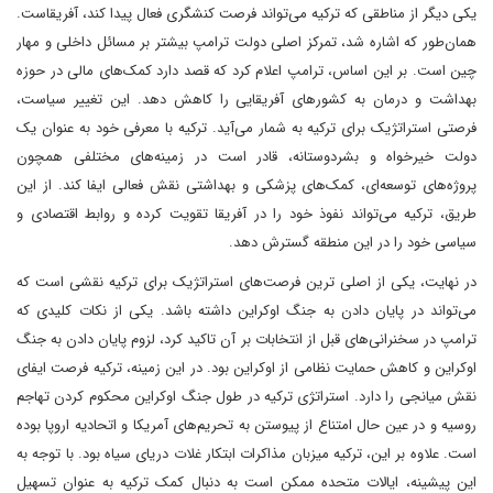
یکی دیگر از مناطقی که ترکیه می‌تواند فرصت کنشگری فعال پیدا کند، آفریقاست.
همان‌طور که اشاره شد، تمرکز اصلی دولت ترامپ بیشتر بر مسائل داخلی و مهار
چین است. بر این اساس، ترامپ اعلام کرد که قصد دارد کمک‌های مالی در حوزه
بهداشت و درمان به کشورهای آفریقایی را کاهش دهد. این تغییر سیاست،
فرصتی استراتژیک برای ترکیه به شمار می‌آید. ترکیه با معرفی خود به عنوان یک
دولت خیرخواه و بشردوستانه، قادر است در زمینه‌های مختلفی همچون
پروژه‌های توسعه‌ای، کمک‌های پزشکی و بهداشتی نقش فعالی ایفا کند. از این
طریق، ترکیه می‌تواند نفوذ خود را در آفریقا تقویت کرده و روابط اقتصادی و
سیاسی خود را در این منطقه گسترش دهد.
در نهایت، یکی از اصلی ترین فرصت‌های استراتژیک برای ترکیه نقشی است که
می‌تواند در پایان دادن به جنگ اوکراین داشته باشد. یکی از نکات کلیدی که
ترامپ در سخنرانی‌های قبل از انتخابات بر آن تاکید کرد، لزوم پایان دادن به جنگ
اوکراین و کاهش حمایت نظامی از اوکراین بود. در این زمینه، ترکیه فرصت ایفای
نقش میانجی را دارد. استراتژی ترکیه در طول جنگ اوکراین محکوم کردن تهاجم
روسیه و در عین حال امتناع از پیوستن به تحریم‌های آمریکا و اتحادیه اروپا بوده
است. علاوه بر این، ترکیه میزبان مذاکرات ابتکار غلات دریای سیاه بود. با توجه به
این پیشینه، ایالات متحده ممکن است به دنبال کمک ترکیه به عنوان تسهیل