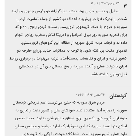
م
۲۳ بهمن ۱۴۰۳ | ۱۶:۰۸
تحلیل و تفسیر خوبی بود. نقش عمل‌گرایانه دو رئیس جمهور و رابطه
شخصی نزدیک آنها در پیش‌برد اهداف دو کشور از جمله تمامیت ارضی
سوریه و خروج یا حذف گروههای تروریستی مسلح کردی pkk , ypg که
برای تجزیه سوریه زیر بیرق اسرائیل و آمریکا تلاش‌ مخرب زیادی انجام
داده‌اند و نجات مردم شرق سوریه از مظالم این گروههای تروریستی،
قدمهای مثبت برداشته شود. با توجه به مذاکرات جدید وزرای خارجه دو
کشور ترکیه و ایران و تفاهمات بدست‌آمده، ترکیه می‌تواند در برقراری روابط
ایران با دولت فعلی و آینده سوریه و رفع مسائل بین آن دو کمک‌های
قابل‌توجهی داشته باشد.
کردستان
۲۴ بهمن ۱۴۰۳ | ۰۷:۳۶
مردم شرق سوریه که حتی می‌ترسید اسم تاریخی کردستان
سوریه را درباره آنها استفاده کنید خودشان عقل و شعور دارند و نیازی به
طرفداران گروه های تکفیری برای احقاق حقوق شان ندارند. ضمنا محض
اطلاع تنها نقطه سوریه که الان دموکراتیک اداره میشود و مجلس محلی
دارد همان شرق سوریه است. شما کلاه خودت را بگیر باد گروه های