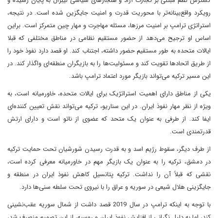
گسترش نظم مبتنی بر تجارت آزاد و هنجارهای سیاسی لیبرال به پایان رسیده و
رویکرد واقع‌بینانه‌تر با محوریت قدرت و امنیت جایگزین شده است. در نتیجه،
استراتژی ترامپ بر امنیت مرزها، مسئله مهاجرت و مهار چین متمرکز است. براین
اساس او ترجیح می‌دهد از حضور مستقیم نظامی در مناطق مختلفی که قبلا
ایالات متحده به طور مستقیم حضور داشته، اجتناب کند. او قصد دارد نفوذ خود را
از طریق اتحادها تقویت کند و مسئولیت‌ها را به بازیگران منطقه‌ای واگذار کند. در
این مسیر ترکیه می‌تواند بازیگر مورد اعتماد ترامپ باشد.
یکی از مناطق دارای اهمیت استراتژیک برای ایالات متحده، خاورمیانه است، به
ویژه از نظر مهار نفوذ ایران. در این سناریو، ترکیه می‌تواند نقش تعیین کننده‌ای
ایفا کند. از طرفی به عنوان یک متحد که عضوی از ناتو است و دارای ارتش
قدرتمندی است.
از طرف دیگر، سقوط رژیم اسد و به قدرت رسیدن شورشیان تحت حمایت ترکیه
در دمشق، ترکیه را به عنوان یک بازیگر مهم در خاورمیانه معرفی کرده است،
نقشی که قبلاً آن را نداشت. ترکیه پتانسیل کاهش نفوذ ایران در منطقه و
جایگزینی هلال شیعی در سوریه و عراق را با نیروی تحت سلطه سنی‌ها دارد.
با توجه به اینکه ترامپ در سال 2019 قصد داشت از شمال سوریه عقب‌نشینی
کند، اما به دلیل نگرانی از افزایش نفوذ ایران و روسیه، از این تصمیم منصرف شد،