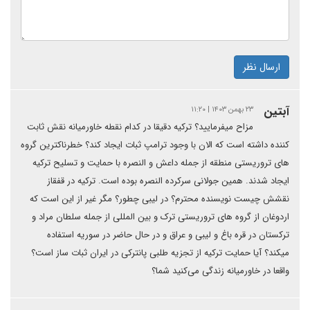
ارسال نظر
آبتین
۲۳ بهمن ۱۴۰۳ | ۱۱:۲۰
مزاح میفرمایید؟ ترکیه دقیقا در کدام نقطه خاورمیانه نقش ثابت
کننده داشته است که الان با وجود ترامپ ثبات ایجاد کند؟ خطرناکترین گروه
های تروریستی منطقه از جمله داعش و النصره با حمایت و تسلیح ترکیه
ایجاد شدند. همین جولانی سرکرده النصره بوده است. ترکیه در قفقاز
نقشش چیست نویسنده محترم؟ در لیبی چطور؟ مگر غیر از این است که
اردوغان از گروه های تروریستی ترک و بین المللی از جمله سلطان مراد و
ترکستان در قره باغ و لیبی و عراق و در حال حاضر در سوریه استفاده
میکند؟ آیا حمایت ترکیه از تجزیه طلبی پانترکی در ایران ثبات ساز است؟
واقعا در خاورمیانه زندگی می‌کنید شما؟