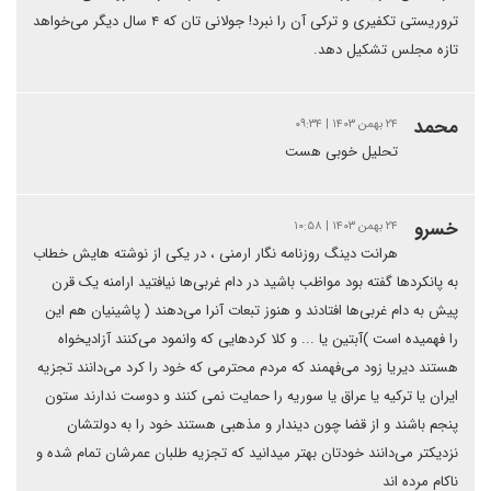
تروریستی تکفیری و ترکی آن را نبرد! جولانی تان که ۴ سال دیگر می‌خواهد
تازه مجلس تشکیل دهد.
محمد
۲۴ بهمن ۱۴۰۳ | ۰۹:۳۴
تحلیل خوبی هست
خسرو
۲۴ بهمن ۱۴۰۳ | ۱۰:۵۸
هرانت دینگ روزنامه نگار ارمنی ، در یکی از نوشته هایش خطاب
به پانکردها گفته بود مواظب باشید در دام غربی‌ها نیافتید ارامنه یک قرن
پیش به دام غربی‌ها افتادند و هنوز تبعات آنرا می‌دهند ( پاشینیان هم این
را فهمیده است )آبتین یا ... و کلا کردهایی که وانمود می‌کنند آزادیخواه
هستند دیریا زود می‌فهمند که مردم محترمی که خود را کرد می‌دانند تجزیه
ایران یا ترکیه یا عراق یا سوریه را حمایت نمی کنند و دوست ندارند ستون
پنجم باشند و از قضا چون دیندار و مذهبی هستند خود را به دولتشان
نزدیکتر می‌دانند خودتان بهتر میدانید که تجزیه طلبان عمرشان تمام شده و
ناکام مرده اند