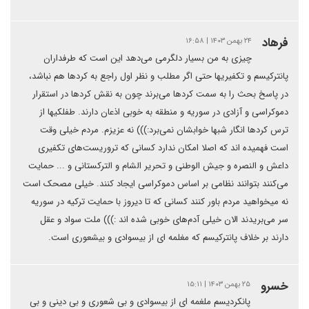
فرهاد
۲۴ بهمن ۱۴۰۳ | ۱۶:۵۸
چیزی به من بسیار دلگرمی می‌دهد این است که طرفداران
پانترکیسم و تکفیریها حتی اگر مطلب و نظر اول راجع به کردها هم نباشد،
در پاسخ بحث را به سمت کردها می‌برند چون به نقش کردها در استقرار
دموکراسی و آزادی در سوریه و منطقه به خوبی اذعان دارند. طفلکیها از
ترس کردها انگار شبها خوابشان نمی‌برد:))) نه عزیزم. مردم خیلی وقت
است فهمیده اند که اصلا امکان ندارد کسانی که تروریست‌های تکفیری
داعش و النصره و جیش الوطنی و تحریر الشام و الترکستانی و ... حمایت
می‌کنند بتوانند نظامی بر اساس دموکراسی ایجاد کنند. خیلی مصحک است
نه میخواهید مردم باور کنند کسانی که تا دیروز با حمایت ترکیه در سوریه
سر می‌بریدند الان خیلی آدم‌های خوبی شده اند :))) ملت سواد و عقل
دارند بر خلاف پانترکیسم که مغلمه ای از بیسوادی و بیشعوری است.
خسرو
۲۵ بهمن ۱۴۰۳ | ۱۵:۱۱
پانکردیسم ملغمه ای از بیسوادی و بی شعوری و بی دینی و بی