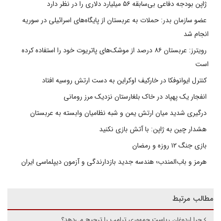
ژاپن بودجه دفاعی بی‌سابقه ۵۶ میلیارد دلاری را در نظر دارد
عضو سازمان بدر: حملات به عربستان از پایگاه‌های اسرائیلی در سوریه
انجام شد
رویترز: عربستان ۸۶ درصد از موشک‌های پاتریوت خود را استفاده کرده
است
کنترل ایوانوفکا در خارکیف اوکراین به دست ارتش روسیه افتاد
انفجار یک پهپاد در خاک بلغارستان نزدیک مرز رومانی
درگیری شدید میان ارتش یمن و شبه نظامیان وابسته به عربستان
هشدار چین به ژاپن: با آتش بازی نکنید
بازی جنگ ۱۲ روزه و رمضان
هرمز و باب‌المندب؛ هندسه جدید بازدارندگی و آزمون دیپلماسی ایران
مطالب مرتبط
چرا اردوغان ریاست جمهوری ترامپ را ترجیح می‌دهد؟