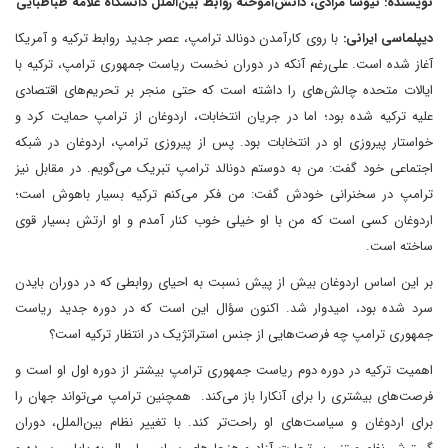
نویسنده: نیوشا مرادی، دانش‌آموخته روابط بین‌‎الملل دانشگاه علامه طباطبایی
دیپلماسی ایرانی:
با روی کارآمدن دونالد ترامپ، عصر جدید روابط ترکیه و آمریکا
آغاز شده است. علی‌رغم آنکه در دوران نخست ریاست جمهوری ترامپ، ترکیه با
ایالات متحده چالش‌های را داشته است که حتی منجر بر تحریم‌های اقتصادی
علیه ترکیه شده بود؛ اما در جریان انتخابات، اردوغان از ترامپ حمایت ‌کرد و
خواستار پیروزی او در انتخابات بود. پس از پیروزی ترامپ، اردوغان در شبکه
اجتماعی خود گفت: من به دوستم دونالد ترامپ تبریک می‌گویم. در مقابل نیز
ترامپ در سخنرانی خودش گفت: من فکر می‌کنم ترکیه بسیار باهوش است؛
اردوغان کسی است که من با او خیلی خوب کنار آمدم و او ارتش بسیار قوی
ساخته است.
بر این اساس اردوغان بیش از پیش نسبت به احیای روابطی که در دوران بایدن
سرد شده بود، امیدوار شد. اکنون سؤال این است که در دوره جدید ریاست
جمهوری ترامپ چه فرصت‌هایی از جنس استراتژیک در انتظار ترکیه است؟
اهمیت ترکیه در دوره دوم ریاست جمهوری ترامپ بیشتر از دوره اول او است و
فرصت‌های بیشتری را برای آنکارا باز می‌کند. همچنین ترامپ می‌تواند جهان را
برای اردوغان و سیاست‌های او راحت‌تر کند. با تغییر نظام بین‌الملل، دوران