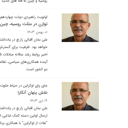
روسیه و چین به قله های جدید ا
اولویت راهبردی دولت چهاردهم
توازن در مثلث روسیه، چین
۰۱ بهمن ۱۴۰۳
علی بمان اقبالی زارچ در یادداش
خواهد بود. ظرفیت برای گسترش ا
آینده همکاری‌های سیاسی، نظامی 
دو کشور است.
جای پای اوکراین در حیاط خلوت
نقش پنهان آنکارا
۱۹ دی ۱۴۰۳
علی بمان اقبالی زارچ در یاددا
"غلات از اوکراین" با همکاری برن