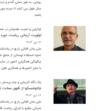
روغنی، به طور سنتی گندم و ذرت
باشند.
اوکراین و امنیت همچنان در ص
اولویت آرمانی ریاست دوره ای
۱۲ دی ۱۴۰۳
علی بمان اقبالی زارچ در یادداش
نحوه استفاده لهستان از منابع خ
چگونگی همگرایی کشور در سازمان 
با سایر کشورها و همکاری های 
یک نگاه تاریخی و چند پرسش ب
چائوشسکو؛ از ظهور سخت ت
۰۷ دی ۱۴۰۳
علی بمان اقبالی زارچ در یادداش
عمرانی عظیم با اجرای ریاضت اقتص