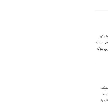
چشمگیر
تی نیز به
شورهای غربی بلوکه
نتیک،
مله
قی را