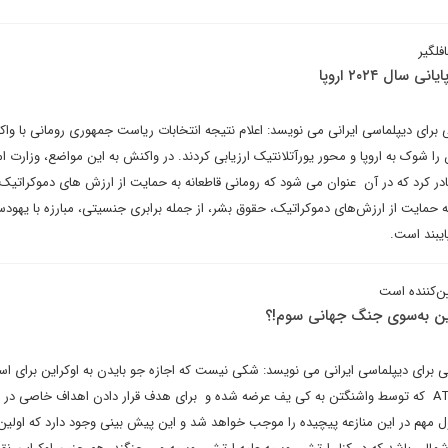
فلگیر
ال ۲۰۲۴ اروپا
تی برای دیپلماسی ایرانی می نویسد: اعلام نتیجه انتخابات ریاست جمهوری رومانی با و
 را شوک به اروپا و محور یورآتلانتیک ارزیابی کردند. در واکنش به این مواضع، وزارت ا
ادر کرد که در آن عنوان می شود که رومانی قاطعانه به حمایت از ارزش های دموکراتیک
حمایت از ارزش‌های دموکراتیک، حقوق بشر، از جمله برابری جنسیتی، مبارزه با یهودس
ایبند است.
ین‌کننده است
ن به‌سوی جنگ جهانی سوم!؟
تی برای دیپلماسی ایرانی می نویسد: شکی نیست که اجازه جو بایدن به اوکراین برای است
دوربردترین موشک های ATACMS که توسط واشنگتن به کی یف عرضه شده و برای هدف قرار دادن اهداف خاصی در
ل مهم در این منازعه پیچیده را موجب خواهد شد و این پیش بینی وجود دارد که اولی