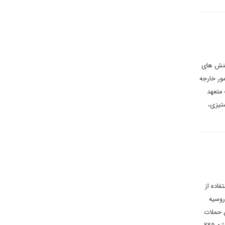
اکنش های
مور خارجه
 متعهد
تیزی،
فاده از
 روسیه
ن حملات