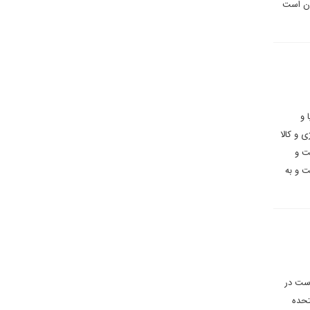
آن است
 و
 و کالا
ت و
ت و به
است در
تحده