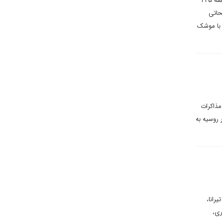
می تواند به سمت نیروهای کره شمالی باشد که در کنار ارتش روسیه علیه ارتش روسیه می جنگند. هم چنین اوکراین نقشه ۲۲۵
تسلیحاتی
 با موشک
مذاکرات
 روسیه به
رانا،
ری،