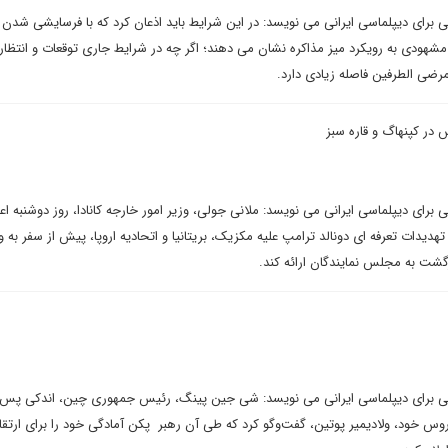
تی برای دیپلماسی ایرانی می نویسد: در این شرایط باید اذعان کرد که با فرسایشی شدن 
هودی به رویکرد میز مذاکره نشان می دهند؛ اگر چه در شرایط جاری توقعات و انتظار
رضی الطرفین فاصله زیادی دارد.
س در کپنهاگ و قاره سبز
ی برای دیپلماسی ایرانی می نویسد: ملانی جولی، وزیر امور خارجه کانادا، روز دوشنبه اعل
یدات تعرفه ای دونالد ترامپ علیه مکزیک، بریتانیا و اتحادیه اروپا، پیش از سفر به و
ت به مجلس نمایندگان ارائه کند.
اشتی برای دیپلماسی ایرانی می نویسد: شی جین پینگ، رئیس جمهوری چین، اندکی پس 
وس خود، ولادیمیر پوتین، گفت‌وگو کرد که طی آن رهبر پکن آمادگی خود را برای ارتقا