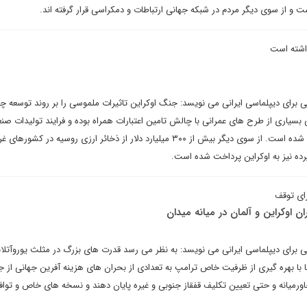
ت و از سوی دیگر مردم در شبکه جهانی ارتباطات و دمکراسی قرار گرفته اند.
داشته است
تی برای دیپلماسی ایرانی می نویسد: جنگ اوکراین تاثیرات ملموسی را بر روند توسعه 
بسیاری از طرح های عمرانی با چالش تامین اعتبارات همراه بوده و فرایند تولیدات صنع
سمت تولیدات نظامی سوق داده شده است. از سوی دیگر بیش از ۳۰۰ میلیارد دلار از ذخائر ارزی روسیه در ک
رده نیز به اوکراین پرداخت شده است.
رای توقف
ن اوکراین و آلمان در میانه میدان
تی برای دیپلماسی ایرانی می نویسد: به نظر می رسد قدرت های بزرگ در مثلث یوروآتلا
با بهره گیری از ظرفیت خاص ترامپ به تعدادی از بحران های هزینه آفرین جهانی از ج
اورمیانه و حتی تعیین تکلیف قفقاز جنوبی و غیره پایان دهند و نسخه های خاص و تواف