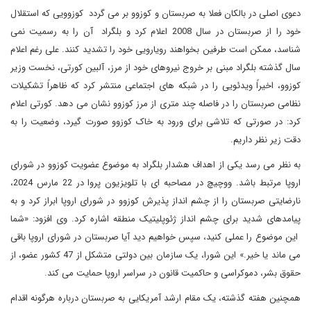
دعوی اصلی در بالکان فعلا به صربستان و کوزوو بر می گردد کوزوویی که استقلال
خود را از صربستان در سال 2008 اعلام کرد و بلگراد آن را به رسمیت نمی
شناسد، ممکن است طرفین بخواهند رویارویی خود را تشدید کنند. علی رغم اعلام
سال گذشته بلگراد مبنی بر خروج نیروهای خود از مرز، آلبین کورتی، نخست وزیر
کوزوو، اخیراً ویدئویی را در شبکه های اجتماعی منتشر کرد که ظاهراً تشکیلات
نظامی صربستان را در فاصله چند متری از مرز کوزوو نشان می دهد. کورتی اعلام
کرد: در صورتی که تلاشی برای ورود به خاک کوزوو صورت گیرد، وضعیت را به
دقت زیر نظر داریم.
به نظر می رسد یکی از اهداف هشدار بلگراد به موضوع عضویت کوزوو در شورای
اروپا مرتبط باشد. ووچیچ در مصاحبه ای با تلویزیون پروا در 22 مارس 2024،
نارضایتی صربستان را از چشم انداز پذیرش کوزوو در شورای اروپا ابراز کرد و به
پیامدهای شدید برای چشم انداز ژئوپلیتیک منطقه اشاره کرد. وی افزود: «شما
این موضوع را عملی کنید، سپس خواهیم دید آیا صربستان در شورای اروپا باقی
می ماند یا خیر.» این شورا، یک سازمان بین دولتی متشکل از 47 کشور عضو، از
حقوق بشر، دموکراسی و حاکمیت قانون در سراسر اروپا حمایت می کند.
همچنین هفته گذشته، یک مقام ارشد آمریکایی به صربستان درباره هرگونه اقدام