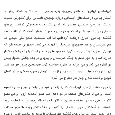
دیپلماسی ایرانی:
الکساندر ووچیچ، رئیس‌جمهوری صربستان، هفته پیش با
انتشار پیامی در شبکه‌های اجتماعی درباره تهدیدی ناشناس برای کشورش نسبت
به یک رویارویی احتمالی هشدار داد. او در یک پست فیسبوکی نوشت: روزهای
سختی در راه صربستان است. و در حال حاضر نمی‌توان گفت که در 48 ساعت
گذشته چه نوع اخباری دریافت کرده‌ایم، اما آنها مستقیماً منافع ملی حیاتی ما،
هم صربستان و هم جمهوری صربسکا را تهدید می‌کنند. جمهوری صربستان که
قومیتی صرب دارند. وی می گوید که صربستان ممکن است با یک چالش دشوار
مبارزه کند و به طور مبهم به جنگ صربستان و پیروزی در یک چالش دشوار پیش
رو اشاره می کند و می افزاید ما مبارزه خواهیم کرد. صربستان پیروز خواهد شد.
این اظهارات نسبتا عجیب 6 ماه پس از حمله گروهی صرب به شهری در شمال
کوزوو و کشته شدن چهار نفر مطرح می شود.
بالکان بخشی از قاره اروپاست که به بالکان شرقی و بالکان غربی قابل تقسیم
است؛ برخی از کشورهای منطقه در دو دهه اخیر عضو اتحادیه اروپا، برخی عضو
ناتو و برخی هم در آستانه پیوستن به ناتو یا در آستانه پیوستن به اتحادیه اروپا
هستند. از گذشته بالکان منطقه ای به آشوب و جنگ داخلی و تضادهای مختلف
دچار بوده است. در سال های گذشته هم بسیاری با توجه به ساختار قومی و غیره