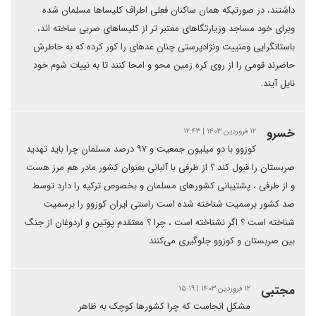
داشتند، در صورتیکه همان ساکنان فعلی اطراف کلیساها مسلمان شده
وبرای خود مساجد وزیارتگاهای معتبر تر از کلیساهای صربی ساخته اند،
باستانگرایی ومنییت ونژادپرستی چنان عدهای را کور کرده که به خاطرش
حاضرند قومی را از روی کره زمین محو و امحا کنند تا به نییات شوم خود
نایل آیند.
خسرو
۱۲ فروردین ۱۴۰۳ | ۱۲:۴۳
کوزوو با دو میلیون جمعیت و ۹۷ درصد مسلمان چرا باید تهدید
صربستان را قبول کند ؟ از طرفی با آلبانی بعنوان کشور مادر هم مرز هست
و از طرفی ، پشتیبانی کشورهای مسلمان و بخصوص ترکیه را دارد توسط
صد کشور برسمیت شناخته شده است راستی ایران کوزوو را برسمیت
شناخته است ؟ اگر نشناخته است ، چرا ؟ معتقدم پوتین و اردوغان از جنگ
بین صربستان و کوزوو جلوگیری می‌کنند
مجتبی
۱۲ فروردین ۱۴۰۳ | ۱۵:۱۹
مشکل انجاست که چرا کشورها کوچک به ظاهر