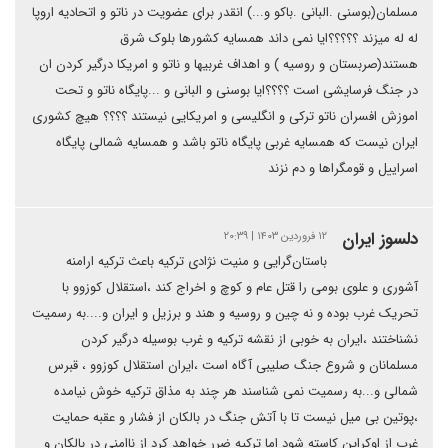
مسلمان(بوسنی .البانی .باکو و...) انقدر برای عضویت در ناتو و اتحادیه اروپا
له له میزند ؟؟؟؟؟ایا نمی داند همسایه کشورها بلوک شرق
هستند(صربستان و روسیه ) و اهداف غربیها و ناتو و امریکا درگیر کردن ان
در جنگ فرسایشی است ؟؟؟؟ایا بوسنی و البانی و ...پایگاه ناتو و تحت
اموزش افسران ناتو ترکی و انگلیسی و امریکایی نیستند ؟؟؟؟ هیچ کشوری
ایران نیست که همسایه غربی پایگاه ناتو باشد و همسایه شمالی پایگاه
اسراییل و قومگراها و دم نزند
دلسوز ایران
۱۲ فروردین ۱۴۰۳ | ۲۰:۳۹
باستان‌گرایی و منیت نژادی ترکیه باعث ترکیه ارامنه
آشوری و علوی بومی را قتل عام و کوچ و اخراج کند ،استقلال کوزوو با
تحریک غرب بوده و نه چین و روسیه و هند و برزیل و ایران و....به رسمیت
نشناختند ،ایران به خوبی از نقشه ترکیه و غرب بوسیله درگیر کردن
مسلمانان و شروع جنگ صلیبی آگاه است ،ایران استقلال کوزوو ، قبرس
شمالی و...به رسمیت نمی شناسند هر چند به مذاق ترکیه خوش نیامده
،پوتین بی میل نیست تا با آتش جنگ در بالکان از فشار و عقبه حمایت
غرب از اوکراین کاسته شود اما ترکیه ضرر خواهد کرد از ناامنی در بالکان و