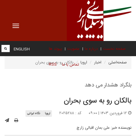
Toggle
vigation
صفحه نخست
درباره ما
عضویت
پیوند ها
ENGLISH
صفحه‌اصلی
اخبار
اروپا
بالکان رو به سوی بحران
تماس با ما
RSS
بلگراد هشدار می دهد
بالکان رو به سوی بحران
۱۲ فروردین ۱۴۰۳ | ۰۹:۰۰
کد : ۲۰۲۵۲۸۸
اروپا
نگاه ایرانی
نویسنده خبر:
علی بمان اقبالی زارچ