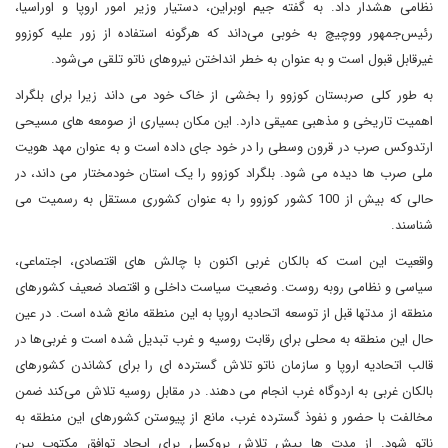
نظامی هشدار داد. به گفته جیم اوبراین، دستیار وزیر امور اروپا و اوراسیا،
رئیس‌جمهور ووچیچ به خوبی می‌داند که هرگونه استفاده از زور علیه کوزوو
غیرقابل قبول است و به عنوان به خطر انداختن نیروهای ناتو تلقی می‌شود.
به طور کلی صربستان کوزوو را بخشی از خاک خود می داند زیرا برای بلگراد
اهمیت تاریخی و مذهبی عمیقی دارد. این مکان بسیاری از صومعه های مسیحی
ارتدوکس صرب در قرون وسطی را در خود جای داده است و به عنوان مهد هویت
ملی صرب ها دیده می شود. بلگراد کوزوو را یک استان خودمختار می داند، در
حالی که بیش از 100 کشور کوزوو را به عنوان کشوری مستقل به رسمیت می
شناسند.
واقعیت این است که بالکان غربی اکنون با چالش های اقتصادی، اجتماعی،
سیاسی و نظامی روبه روست. وضعیت سیاست داخلی و اقتصاد ضعیف کشورهای
منطقه از مدتها قبل از توسعه اتحادیه اروپا به این منطقه مانع شده است. در عین
حال این منطقه به محلی برای رقابت روسیه و غرب تبدیل شده است و غربی‌ها در
قالب اتحادیه اروپا و سازمان ناتو تلاش گسترده ای را برای کشاندن کشورهای
بالکان غربی به اردوگاه غرب انجام می دهند. در مقابل روسیه تلاش می‌کند ضمن
مخالفت با حضور و نفوذ گسترده غرب، مانع از پیوستن کشورهای این منطقه به
ناتو شود. از مدت ها پیش تلاش بروکسل برای ایجاد توافق مکتوب بین