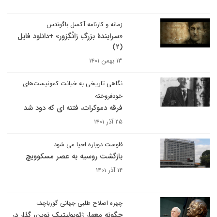
زمانه و کارنامه آکسل باگونتس
«سرایندهٔ بزرگِ زانْگِزور» +دانلود فایل
(۲)
۱۳ بهمن ۱۴۰۱
نگاهی تاریخی به خیانت کمونیست‌های
خودفروخته
فرقه دموکرات، فتنه ای که دود شد
۲۵ آذر ۱۴۰۱
فاوست دوباره احیا می شود
بازگشت روسیه به عصر مسکوویچ
۱۴ آذر ۱۴۰۱
چهره اصلاح طلبی جهانی گورباچف
چگونه معمار ژئوپولیتیک نوین‌، گذار در