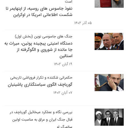
است
نفوذ جاسوس های روسیه، از اپنهایمر تا
شکست اطلاعاتی امریکا در اوکراین
۰۵ آذر ۱۴۰۲
جنگ های جاسوسی نوین (بخش اول)
دستگاه امنیتی پیچیده پوتین، میراث به
جا مانده از شوروی و الگوگرفته از
استالین
۱۹ آبان ۱۴۰۲
حکمرانی شکننده و تکرار فروپاشی تاریخی
گورباچف الگوی سیاستگذاری پاشینیان
۰۷ آبان ۱۴۰۲
بررسی نگاه و عملکرد میخائیل گورباچف در
قبال جنگ ایران و عراق به مناسبت اولین
سالمرگ او