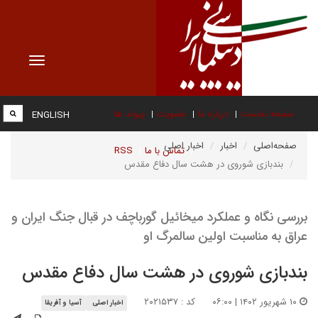
Toggle
vigation
صفحه نخست
درباره ما
عضویت
پیوند ها
ENGLISH
صفحه‌اصلی
اخبار
اخبار اصلی
تماس با ما
RSS
بندبازی شوروی در هشت سال دفاع مقدس
بررسی نگاه و عملکرد میخائیل گورباچف در قبال جنگ ایران و
عراق به مناسبت اولین سالمرگ او
بندبازی شوروی در هشت سال دفاع مقدس
۱۰ شهریور ۱۴۰۲ | ۰۶:۰۰
کد : ۲۰۲۱۵۳۷
اخبار اصلی
آسیا و آفریقا