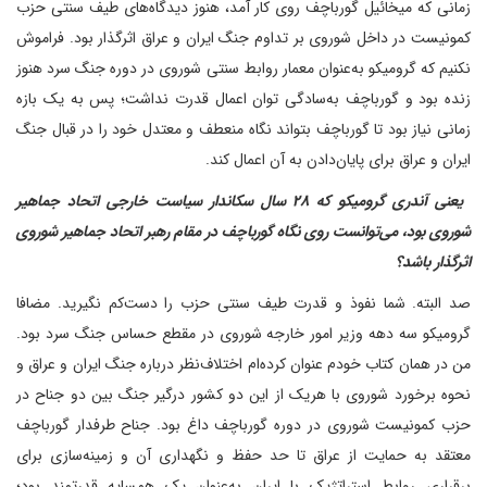
زمانی که میخائیل گورباچف روی کار آمد، هنوز دیدگاه‌های طیف سنتی حزب
کمونیست در داخل شوروی بر تداوم جنگ ایران و عراق اثرگذار بود. فراموش
نکنیم که گرومیکو به‌عنوان معمار روابط سنتی شوروی در دوره جنگ سرد هنوز
زنده بود و گورباچف به‌سادگی توان اعمال قدرت نداشت؛ پس به یک بازه
زمانی نیاز بود تا گورباچف بتواند نگاه منعطف و معتدل خود را در قبال جنگ
ایران و عراق برای پایان‌دادن به آن اعمال کند.
‌ یعنی آندری گرومیکو که ۲۸ سال سکاندار سیاست خارجی اتحاد جماهیر
شوروی بود، می‌‌توانست روی نگاه گورباچف در مقام رهبر اتحاد جماهیر شوروی
اثرگذار باشد؟
صد البته. شما نفوذ و قدرت طیف سنتی حزب را دست‌کم نگیرید. مضافا
گرومیکو سه دهه وزیر امور خارجه شوروی در مقطع حساس جنگ سرد بود.
من در همان کتاب خودم عنوان کرده‌ام اختلاف‌نظر درباره جنگ ایران و عراق و
نحوه برخورد شوروی با هریک از این دو کشور درگیر جنگ بین دو جناح در
حزب کمونیست شوروی در دوره گورباچف داغ بود. جناح طرفدار گورباچف
معتقد به حمایت از عراق تا حد حفظ و نگهداری آن و زمینه‌سازی برای
برقراری روابط استراتژیک با ایران به‌عنوان یک همسایه قدرتمند بود؛