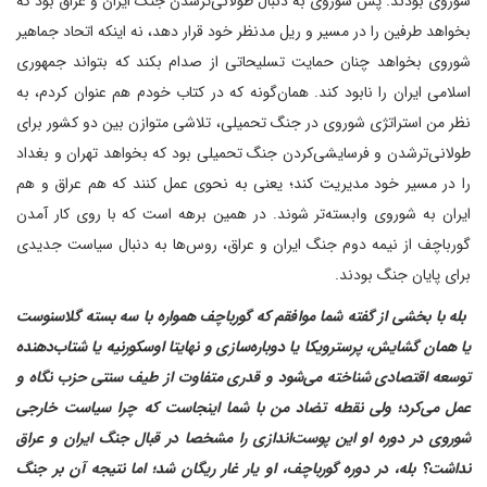
شوروی بودند. پس شوروی به دنبال طولانی‌ترشدن جنگ ایران و عراق بود که
بخواهد طرفین را در مسیر و ریل مدنظر خود قرار دهد، نه اینکه اتحاد جماهیر
شوروی بخواهد چنان حمایت تسلیحاتی از صدام بکند که بتواند جمهوری
اسلامی ایران را نابود کند. همان‌گونه که در کتاب خودم هم عنوان کردم، به
نظر من استراتژی شوروی در جنگ تحمیلی، تلاشی متوازن بین دو کشور برای
طولانی‌ترشدن و فرسایشی‌کردن جنگ تحمیلی بود که بخواهد تهران و بغداد
را در مسیر خود مدیریت کند؛ یعنی به نحوی عمل کنند که هم عراق و هم
ایران به شوروی وابسته‌تر شوند. در همین برهه است که با روی کار آمدن
گورباچف از نیمه دوم جنگ ایران و عراق، روس‌ها به دنبال سیاست جدیدی
برای پایان جنگ بودند.
‌ بله با بخشی از گفته شما موافقم که گورباچف همواره با سه بسته گلاسنوست
یا همان گشایش، پرسترویکا یا دوباره‌سازی و نهایتا اوسکورنیه یا شتاب‌دهنده
توسعه اقتصادی شناخته می‌شود و قدری متفاوت از طیف سنتی حزب نگاه و
عمل می‌کرد؛ ولی نقطه تضاد من با شما اینجاست که چرا سیاست خارجی
شوروی در دوره او این پوست‌اندازی را مشخصا در قبال جنگ ایران و عراق
نداشت؟ بله، در دوره گورباچف، او یار غار ریگان شد؛ اما نتیجه آن بر جنگ