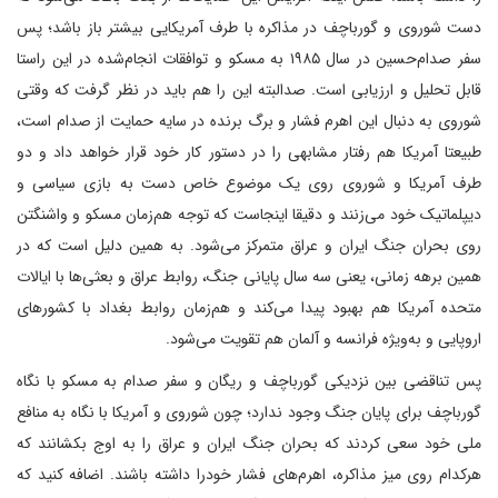
دست شوروی و گورباچف در مذاکره با طرف آمریکایی بیشتر باز باشد؛ پس
سفر صدام‌حسین در سال ۱۹۸۵ به مسکو و توافقات انجام‌شده در این راستا
قابل تحلیل و ارزیابی است. صد‌البته این را هم باید در نظر گرفت که وقتی
شوروی به دنبال این اهرم فشار و برگ برنده در سایه حمایت از صدام است،
طبیعتا آمریکا هم رفتار مشابهی را در دستور کار خود قرار خواهد داد و دو
طرف آمریکا و شوروی روی یک موضوع خاص دست به بازی سیاسی و
دیپلماتیک خود می‌زنند و دقیقا اینجاست که توجه هم‌زمان مسکو و واشنگتن
روی بحران جنگ ایران و عراق متمرکز می‌شود. به همین دلیل است که در
همین برهه زمانی، یعنی سه سال پایانی جنگ، روابط عراق و بعثی‌ها با ایالات
متحده آمریکا هم بهبود پیدا می‌کند و هم‌زمان روابط بغداد با کشورهای
اروپایی و به‌ویژه فرانسه و آلمان هم تقویت می‌شود.
پس تناقضی بین نزدیکی گورباچف و ریگان و سفر صدام به مسکو با نگاه
گورباچف برای پایان جنگ وجود ندارد؛ چون شوروی و آمریکا با نگاه به منافع
ملی خود سعی کردند که بحران جنگ ایران و عراق را به اوج بکشانند که
هر‌کدام روی میز مذاکره، اهرم‌های فشار خودرا داشته باشند. اضافه کنید که