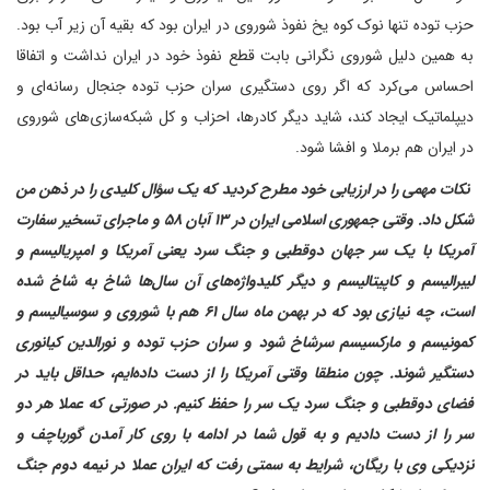
حزب توده تنها نوک کوه یخ نفوذ شوروی در ایران بود که بقیه آن زیر آب بود.
به همین دلیل شوروی نگرانی بابت قطع نفوذ خود در ایران نداشت و اتفاقا
احساس می‌کرد که اگر روی دستگیری سران حزب توده جنجال رسانه‌ای و
دیپلماتیک ایجاد کند، شاید دیگر کادرها، احزاب و کل شبکه‌سازی‌های شوروی
در ایران هم برملا و افشا شود.
‌ نکات مهمی را در ارزیابی خود مطرح کردید که یک سؤال کلیدی را در ذهن من
شکل داد. وقتی جمهوری اسلامی ایران در ۱۳ آبان ۵۸ و ماجرای تسخیر سفارت
آمریکا با یک سر جهان دوقطبی و جنگ سرد یعنی آمریکا و امپریالیسم و
لیبرالیسم و کاپیتالیسم و دیگر کلیدواژه‌های آن سال‌ها شاخ به شاخ شده
است، چه نیازی بود که در بهمن ماه سال ۶۱ هم با شوروی و سوسیالیسم و
کمونیسم و مارکسیسم سرشاخ شود و سران حزب توده و نورالدین کیانوری
دستگیر شوند. چون منطقا وقتی آمریکا را از دست داده‌ایم، حداقل باید در
فضای دوقطبی و جنگ سرد یک سر را حفظ کنیم. در صورتی که عملا هر دو
سر را از دست دادیم و به قول شما در ادامه با روی کار آمدن گورباچف و
نزدیکی وی با ریگان، شرایط به سمتی رفت که ایران عملا در نیمه دوم جنگ