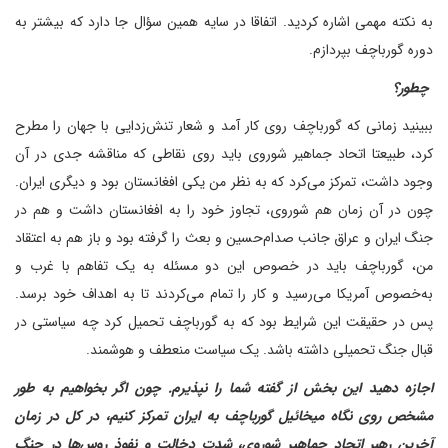
به نکته مهمی اشاره کردید. اتفاقا در سایه همین سؤال جا دارد که بیشتر به
دوره گورباچف بپردازم.
‌ چطور؟
ببینید زمانی که گورباچف روی کار آمد و شعار تنش‌زدایی با جهان را مطرح
کرد، طبیعتا اتحاد جماهیر شوروی باید روی نقاطی که مناقشه جدی در آن
وجود داشت، تمرکز می‌کرد که به نظر من یکی افغانستان بود و دیگری ایران.
چون در آن زمان هم شوروی، تجاوز خود را به افغانستان داشت و هم در
جنگ ایران و عراق جانب صدام‌حسین و بعث را گرفته بود و باز هم به اعتقاد
من، گورباچف باید در خصوص این دو مسئله به یک تفاهم با غرب و
به‌خصوص آمریکا می‌رسید و کار را تمام می‌کردند تا به اهداف خود برسد.
پس در حقیقت این شرایط بود که به گورباچف تحمیل کرد چه سیاستی در
قبال جنگ تحمیلی داشته باشد. یک سیاست منعطف و هوشمند.
‌اجازه دهید این بخش از گفته شما را نپذیرم. چون اگر بخواهیم به طور
مشخص روی نگاه میخائیل گورباچف به ایران تمرکز کنیم، در کل در زمان
آخرین رهبر اتحاد جماهیر شوروی، شدت دخالت و نفوذ روس‌ها در جنگ