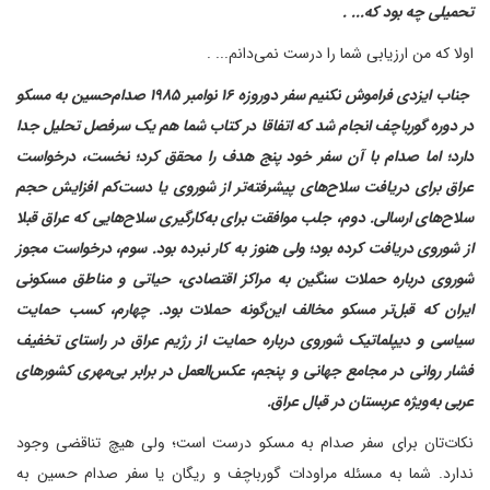
تحمیلی چه بود که... .
اولا که من ارزیابی شما را درست نمی‌دانم... .
‌ جناب ایزدی فراموش نکنیم سفر دوروزه ۱۶ نوامبر ۱۹۸۵ صدام‌حسین به مسکو
در دوره گورباچف انجام شد که اتفاقا در کتاب شما هم یک سرفصل تحلیل جدا
دارد؛ اما صدام با آن سفر خود پنج هدف را محقق کرد؛ نخست، درخواست
عراق برای دریافت سلاح‌های پیشرفته‌تر از شوروی یا دست‌کم افزایش حجم
سلاح‌های ارسالی. دوم، جلب موافقت برای به‌کارگیری سلاح‌هایی که عراق قبلا
از شوروی دریافت کرده بود؛ ولی هنوز به کار نبرده بود. سوم، درخواست مجوز
شوروی درباره حملات سنگین به مراکز اقتصادی، حیاتی و مناطق مسکونی
ایران که قبل‌تر مسکو مخالف این‌گونه حملات بود. چهارم، کسب حمایت
سیاسی و دیپلماتیک شوروی درباره حمایت از رژیم عراق در راستای تخفیف
فشار روانی در مجامع جهانی و پنجم، عکس‌العمل در برابر بی‌مهری کشورهای
عربی به‌ویژه عربستان در قبال عراق.
نکات‌تان برای سفر صدام به مسکو درست است؛ ولی هیچ تناقضی وجود
ندارد. شما به مسئله مراودات گورباچف و ریگان یا سفر صدام حسین به