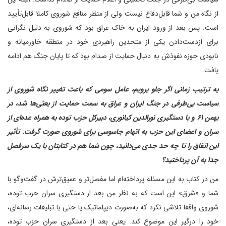
از نگاه من و شما قابل‌دفاع نیست‌ ولی از منظر منافع شوروی کاملا قابل‌تأیید
است. پس بعد از ورود ایران به خاک عراق بود که شوروی به دلیل نگرانی
برای از‌دست‌دادن یکی از متحدین راهبردی خود در منطقه خاورمیانه و
نابودی حوزه نفوذش به دنبال حمایت از صدام بود که تا پایان جنگ هم ادامه
یافت.
‌به ترتیب زمانی اگر جلو برویم، عامل سومی که باعث تغییر نگاه شوروی از
سیاست بی‌طرفی در جنگ ایران و عراق به سمت حمایت از بعثی‌ها شد، در
بهمن‌‌ ۶۱ و با دستگیری نورالدین کیانوری، دبیر‌کل حزب توده به همراه عده‌ای از
سران و اعضای این حزب به اتهام جاسوسی برای شوروی صورت گرفت. تأثیر
این اتفاق را تا چه حد جدی می‌دانید، چون شما هم در کتابتان با یک سرفصل
جدا به آن پرداختید؟
من در کتاب به این مسئله پرداخته‌ام‌ اما مفصل‌تر و عمیق‌ترش در گفت‌وگو با
شما و «شرق» این است که به نظر من بعد از دستگیری سران حزب توده،
شوروی واقعا تلاشی نکرد که به‌صورت دیپلماتیک‌ یا حتی با تبلیغات رسانه‌ای،
خود را درگیر این موضوع کند. یعنی بعد از دستگیری سران حزب توده،