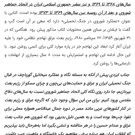
سال‌های ۱۳۶۸ تا ۱۳۶۹ و نیز سفیر جمهوری اسلامی ایران در اتحاد جماهیر
شوروی و بعد از آن روسیه بین سال‌های ۱۳۶۹ تا ۱۳۷۳
بوده است، کتابی با
عنوان «عملکرد شوروی در جنگ تحمیلی» دارد که سعی بر آن است گپ و
گفت با ایشان بر مبنای همین محتویات کتاب مذکور پیش رود. هنگامی که در
۳۱ شهریور ۱۳۵۹/ ۲۲ سپتامبر ۱۹۸۰، رژیم بعث عراق تهاجم نظامی خود را علیه
ایران آغاز کرد ابعاد این تهاجم جز در پاره موارد کلی برای کسی روشن نبود. با
این حال ادامه این تهاجم و استمرارش به مدت ۸ سال بسیاری از ابهامات و
نارسایی‌ها را روشن کرد.
‌ جناب ایزدی پیش از آنکه به مسئله نگاه و عملکرد میخائیل گورباچف در قبال
جنگ تحمیلی ایران و عراق و حمایت‌های بی‌چون و چرای مسکو از رژیم بعث
بپردازیم، جا دارد روی نگاه کلی اتحاد جماهیر شوروی نسبت به سال‌های دفاع
مقدس ورود کنیم. برای من این سؤال وجود دارد که اگرچه عراق و رژیم بعث
در کنار کشورهای عربی مانند مصر در دوره جمال عبدالناصر همواره محلی برای
نفوذ چپ‌ها بوده است و به همین دلیل بدیهی بود که شوروی هم جانب بعث
عراق و صدام حسین را در هر مناقشه و تنشی بگیرد‌ اما به‌هر‌حال باید بپذیریم
که انقلاب ایران هم درباره برخی مفاهیم یک خاستگاه و ماهیت چپ داشت.