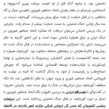
تحمیلی بود. با وجود آنکه قبل از او، لئونید برژنف، یوری آندروپوف و
کنستانتین چرنینکو در مقام رهبران اتحاد جماهیر شوروی راهبردی سیال و گاه
متناقض را در قبال حمایت از بعث عراق پیش می‌بردند، گورباچف درست در
سه سال پایانی جنگ تحمیلی به سمت حمایت بیشتر از صدام رفت. بنابراین
در یک بررسی اجمالی می‌توان دریافت که عملکرد اتحاد جماهیر شوروی در
جنگ ایران و عراق همواره یکسان نبوده است و این کشور اگرچه به نظر
می‌رسید دارای یک استراتژی مشخص و حساب‌شده در قبال جنگ است اما
روش‌ها و تاکتیک‌هایش در برهه‌های مختلف متفاوت بود. گورباچف همواره با
سه بسته گلاسنوست یا همان گشایش، پرسترویکا یا دوباره‌سازی و نهایتا
اوسکورنیه یا شتاب‌دهنده توسعه اقتصادی شناخته می‌شود که چهره‌ای
اصلاح‌طلب و رفرمیست از خود به یادگار گذاشت که البته در نهایت به
فروپاشی اتحاد جماهیر شوری و ورود جهان به نظم تک‌قطبی شد، اما نگاه
منطعف گورباچف برای ایرانی‌ها در جنگ با عراق دیده نشد. بنابراین «شرق»
در گفت‌وگو با
نعمت‌الله ایزدی
به بررسی دقیق‌تر نگاه اتحاد جماهیر شوروی با
تمرکز بر دوره گورباچف در قبال جنگ تحمیلی پرداخته است. این
دیپلمات
پیشین کشورمان که مدیر کل اروپای شرقی وزارت امور خارجه در فاصله