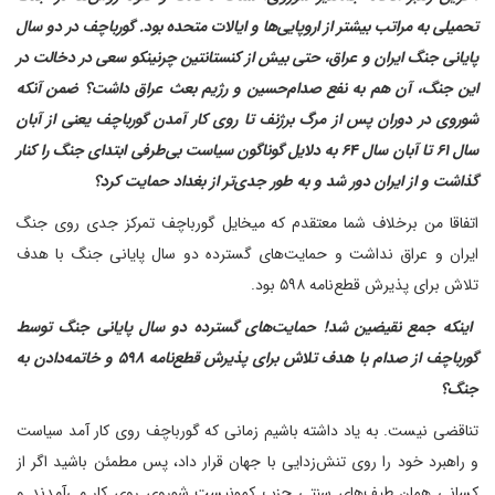
تحمیلی به مراتب بیشتر از اروپایی‌ها و ایالات متحده بود. گورباچف در دو سال
پایانی جنگ ایران و عراق، حتی بیش از کنستانتین چرنینکو سعی در دخالت در
این جنگ، آن هم به نفع صدام‌‌حسین و رژیم بعث عراق داشت؟ ضمن آنکه
شوروی در دوران پس از مرگ برژنف تا روی کار آمدن گورباچف یعنی از آبان
سال ۶۱ تا آبان سال ۶۴ به دلایل گوناگون سیاست بی‌طرفی ابتدای جنگ را کنار
گذاشت و از ایران دور شد و به طور جدی‌تر از بغداد حمایت کرد؟
اتفاقا من برخلاف شما معتقدم که میخایل گورباچف تمرکز جدی روی جنگ
ایران و عراق نداشت و حمایت‌های گسترده دو سال پایانی جنگ با هدف
تلاش برای پذیرش قطع‌نامه ۵۹۸ بود.
‌ اینکه جمع نقیضین شد! حمایت‌های گسترده دو سال پایانی جنگ توسط
گورباچف از صدام با هدف تلاش برای پذیرش قطع‌نامه ۵۹۸ و خاتمه‌دادن به
جنگ؟
تناقضی نیست. به یاد داشته باشیم زمانی که گورباچف روی کار آمد سیاست
و راهبرد خود را روی تنش‌زدایی با جهان قرار داد، پس مطمئن باشید اگر از
کسانی همان طیف‌های سنتی حزب کمونیست شوروی روی کار می‌آمدند و