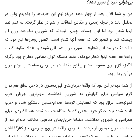
بی‌طرفی خود را تغییر دهد؟
من و شما الان بعد از چهار دهه می‌توانیم این حرف‌ها را بگوییم ولی در
تحلیل باید در ظرف زمانی و مکانی اتفاقات را هم در نظر گرفت. به زعم شما
اینها شعار بود اما این جملات چیزی نبودند که شوروی بخواهد روی آن
ریسک کند و تصور کند که همه آنها شعار است. تصور روس‌ها این بود که
شاید یک درصد این شعارها از سوی ایران عملیاتی شوند و بغداد سقوط کند و
واقعا هم همه اینها شعار نبودند. فقط مسئله توان نظامی مطرح بود وگرنه
انگیزه لازم برای سقوط صدام و فتح بغداد در سر برخی مقامات و مردم ایران
در آن زمان بود.
از همه مهم‌تر این بود که واقعا جریان‌های اپوزیسیون در داخل عراق هم توان
لازم سیاسی برای گرایش به شوروی نداشتند. مهم‌ترین جریان حزب
کمونیست عراق بود که اعضایش توسط صدام‌حسین دستگیر شده و حزب
نابود شده بود. دیگر جریان‌هایی که خاستگاه چپ داشتند هم انگیزه‌ای برای
همراهی با شوروی نداشتند. مضافا جریان‌های مذهبی مخالف صدام هم از
حمایت ایران برخوردار بودند. بنابراین واقعا شوروی چاره‌ای جز کنارگذاشتن
سیاست بی‌طرفی در جنگ تحمیلی و اعلام حمایت از صدام نداشت. البته این