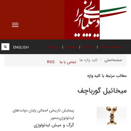
Toggle
vigation
صفحه نخست
درباره ما
عضویت
پیوند ها
ENGLISH
صفحه‌اصلی
کلید واژه ها
تماس با ما
RSS
مطالب مرتبط با کلید واژه
میخائیل گورباچف
پیمایش تاریخی اجمالی پایان دولت‌های
ایدئولوژی‌محور
گرگ و میش ایدئولوژی