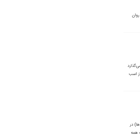
روان
ی‌گذارد
از اسب
ا) در
 همه