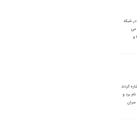
در شبکه
 می
 و
ره کردند
م برد و
 سران