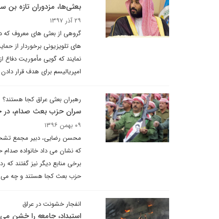
بعثی‌ها، مزدوران تازه بن س
۲۹ آذر ۱۳۹۷
گروهی از بعثی های معروف که در 
های تلویزیونی برخوردار از حمای
نمایند که گویی مأموریت دفاع از
امپریالیسم برای هدف قرار دادن ع
رهبران بعثی عراق کجا هستند؟
سران حزب بعث صدام، در 
۰۹ بهمن ۱۳۹۶
محسن رضایی، دبیر مجمع تشخیص
که نشان می داد خانواده صدام 
برخی منابع دیگر نیز گفتند که 
حزب بعث کجا هستند و چه می ک
انفجار خشونت در عراق
استبداد، جامعه را خشن می‌ک