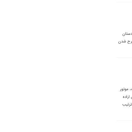
۲۰ که دست صدام از کردستان
طرح شدن
، موتور
اراده
ترتیب