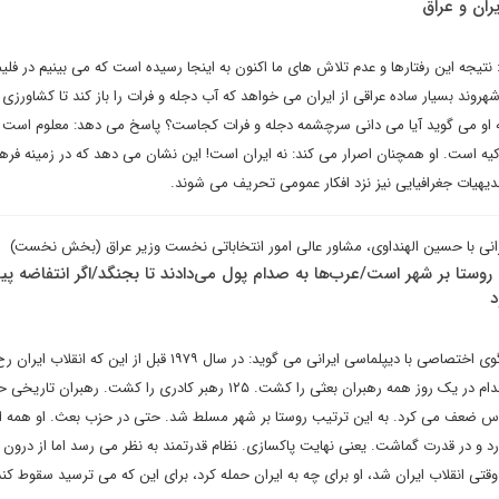
ان و عراق
یجه این رفتارها و عدم تلاش های ما اکنون به اینجا رسیده است که می بینیم در فلیم
وند بسیار ساده عراقی از ایران می خواهد که آب دجله و فرات را باز کند تا کشاورزی 
ه او می گوید آیا می دانی سرچشمه دجله و فرات کجاست؟ پاسخ می دهد: معلوم است ا
ه است. او همچنان اصرار می کند: نه ایران است! این نشان می دهد که در زمینه فره
بدیهیات جغرافیایی نیز نزد افکار عمومی تحریف می شوند.
نی با حسین الهنداوی، مشاور عالی امور انتخاباتی نخست وزیر عراق (بخش نخست)
وستا بر شهر است/عرب‌ها به صدام پول می‌دادند تا بجنگد/اگر انتفاضه پی
د
دکتر حسین الهنداوی در گفت وگوی اختصاصی با دیپلماسی ایرانی می گوید: در سال ۱۹۷۹ قبل از این 
شاید مدت کوتاهی بعد از آن، صدام در یک روز همه رهبران بعثی را کشت. ۱۲۵ رهبر کادری را کشت. ر
 ضعف می کرد. به این ترتیب روستا بر شهر مسلط شد. حتی در حزب بعث. او همه اف
آورد و در قدرت گماشت. یعنی نهایت پاکسازی. نظام قدرتمند به نظر می رسد اما از درو
ی انقلاب ایران شد، او برای چه به ایران حمله کرد، برای این که می ترسید سقوط کند