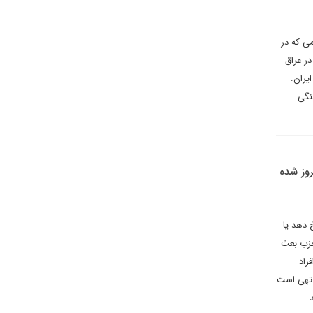
ی که در
در عراق
یران.
نگی
روز شده
که انقلاب ایران رخ دهد یا
هبران تاریخی حزب بعث
راد
ن تهی است
.