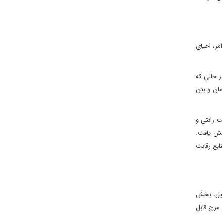
ین امر، احیای
ر حالی که
مان و بتن
ت رانتی و
هش یافت.
بع رقابت
ائیل، بخش
 مرج قابل