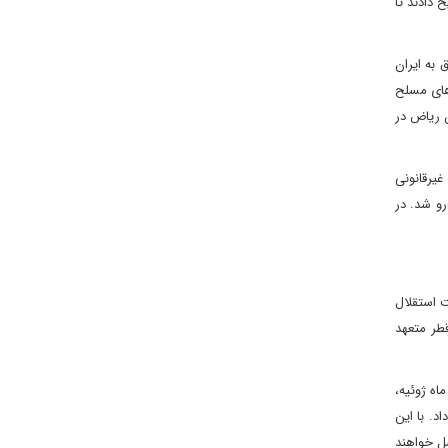
 دادند تا
ال ۲۰۱۱ مردد بود. بی‌ثباتی در عراق به ایران
‌های مسلح
ن ریاض در
غیرقانونی
رو شد. در
ت استقلال
طر متعهد
ه ژوئیه،
ات خبر داد. با این
مل خواهند