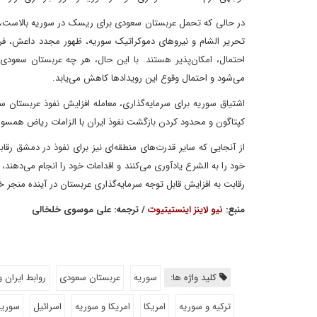
در حالی که تحمل عربستان سعودی برای ریسک در سوریه بالاست، عو
تحریر الشام و نیروهای دموکراتیک سوریه، ظهور مجدد داعش، فروپ
احتمال، امکان‌پذیر هستند. با این حال، هر چه عربستان سعودی 
می‌شود و احتمال وقوع این رویدادها کاهش می‌یابد.
اشتیاق سوریه برای سرمایه‌گذاری، معامله افزایش نفوذ عربستان سع
کپتاگون و محدود کردن بازگشت نفوذ ایران با الزامات ریاض همسو
از آنجایی که سایر قدرت‌های منطقه‌ای نیز برای نفوذ در دمشق رق
خود را به الشرع یادآوری می‌کنند و اقدامات خود را انجام می‌دهند
رقابت به افزایش قابل توجه سرمایه‌گذاری عربستان در آینده منجر 
منبع:
نیو لاینز اینستیتیوت
/ ترجمه: علی موسوی خلخالی
کلید واژه ها:
سوریه
عربستان سعودی
روابط ایران 
ترکیه و سوریه
امریکا
امریکا و سوریه
اسرائیل
سوریه