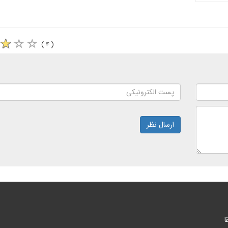
( ۴ )
ارسال نظر
ا