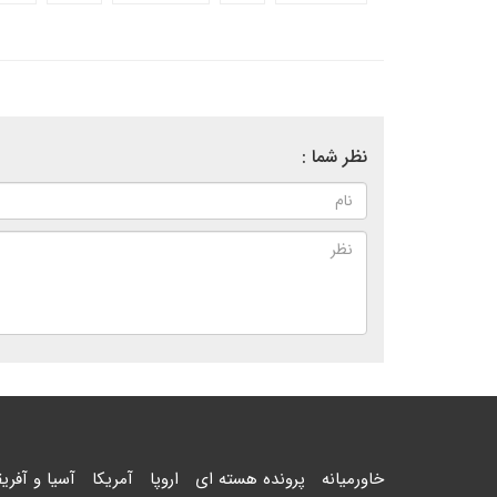
نظر شما :
خاورمیانه
پرونده هسته ای
اروپا
آمریکا
آسیا و آفریق