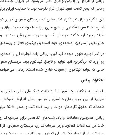
ریاض از تاریخ آن با یمن و عراق ناشی می‌شود. در جریان جنگ داخل
زمانی که یمن تحت نفوذ تهران قرار نگرفته بود، با حمایت ایران براب
اجازه داد تا سرمایه‌گذاری و عادی‌سازی روابط با دولت جدید عراق را
طرفدار خود ایجاد کند. در حالی که عربستان منفعل باقی ماند. با تو
حال تغییر استراتژی منطقه‌ای خود است و رویکردی فعال و ریسک‌پذ
در کنار تهدید ظهور مجدد کپتاگون، ریاض باید تجارت آن را محدود کن
رو آورد که بزرگترین آنها تولید و قاچاق کپتاگون بود. عربستان سعو
حالی که تولید کپتاگون از سوریه خارج شده است، ریاض می‌خواه
ابتکارات ریاض
با توجه به اینکه دولت سوریه از دریافت کمک‌های مالی خارجی و 
سوریه از این جریان‌های درآمدی و در عین حال افزایش نفوذش،
شده‌اند که حقوق کارمندان دولت را پرداخت کنند و بدهی ۱۵٫۵ میلیون دلاری این کشور به بانک جهانی را تسویه کنند.
ریاض همچنین معاملات و یادداشت‌های تفاهمی برای سرمایه‌گذار
معاملات، او از ایجاد یک شورای تجاری عربستانی – سوریه خبر داد.