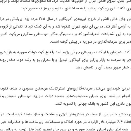
ی یمن، نیروی قدس ایران از حوثی‌ها حمایت کرد، اما سعودی‌ها محتاط بودند و ترجیح
ری نکنند. این رویکرد، ریاض را به مداخله‌ای مداوم و پرهزینه مجبور کرد.
این الگو در عراق نیز تکرار شد، جایی که عربستان سعودی در پر کردن جای خالی ناشی از خروج نیروهای آمریکایی در س
 به آرامی آغاز کند. در پی آن نفوذ تهران شکوفا شد و به آن کمک کرد تا ائتلافی از گروه
جه به این اشتباهات احتیاط‌آمیز که بر تصمیم‌گیرندگان عربستانی سنگینی می‌کرد، اکنو
یر برای سرمایه‌گذاری در سوریه در پیش گرفته است.
د. هم‌زمان با اینکه تحریم‌های جهانی رژیم اسد را فلج کرد، دولت سوریه به بازارهای 
دی به سرعت به بازار بزرگی برای کپتاگون تبدیل و با بحران رو به رشد مواد مخدر روبه‌
د خطر ظهور مجدد آن را کاهش دهد.
ایرانی خودداری می‌کند، سرمایه‌گذاری‌های استراتژیک عربستان سعودی با هدف تقوی
 انجام می‌شود. برای جبران محدودیت‌های بودجه دولت سوریه، عربستان سعودی و ق
ی بخش خصوصی، از جمله در بخش‌های انرژی و ساخت و ساز، منعقد کرده است. در ما
خالد بن عبدالعزیز الفالح، وزیر سرمایه‌گذاری عربستان سعودی، از انعقاد ۶٫۴ میلیارد دلار قرارداد در حوزه املاک و مستغلات، زیرساخت‌ها و مخابر
 همه اینها برای احیای اقتصاد سوریه و در عین حال اعطای نفوذ قابل توجه به ریاض ع