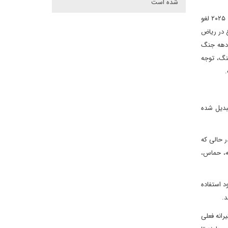
شده است
با وجود این کاستی‌ها، دولت سوریه توسط سایر قدرت‌های بین‌المللی، از جمله اتحادیه اروپا و بریتانیا، که بیشتر تحریم‌های خود را در سه‌ماهه دوم سال ۲۰۲۵ لغو
ع در ریاض
ک دهه جنگ
نگ، توجه
.
بدیل شده
ر حالی که
له، حماس،
د استفاده
د.
رانه فعلی