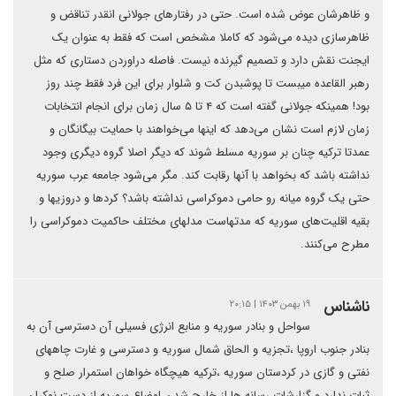
و ظاهرشان عوض شده است. حتی در رفتارهای جولانی انقدر تناقض و
ظاهرسازی دیده می‌شود که کاملا مشخص است که فقط به عنوان یک
ایجنت نقش دارد و تصمیم گیرنده نیست. فاصله دراوردن دستاری که مثل
رهبر القاعده میبست تا پوشبدن کت و شلوار برای این فرد فقط چند روز
بود! همینکه جولانی گفته است که ۴ تا ۵ سال زمان برای انجام انتخابات
زمان لازم است نشان می‌دهد که اینها می‌خواهند با حمایت بیگانگان و
عمدتا ترکیه چنان بر سوریه مسلط شوند که دیگر اصلا گروه دیگری وجود
نداشته باشد که بخواهد با آنها رقابت کند. مگر می‌شود جامعه عرب سوریه
حتی یک گروه میانه رو حامی دموکراسی نداشته باشد؟ کردها و دروزیها و
بقیه اقلیت‌های سوریه که مدتهاست مدلهای مختلف حاکمیت دموکراسی را
مطرح می‌کنند.
ناشناس
۱۹ بهمن ۱۴۰۳ | ۲۰:۱۵
سواحل و بنادر سوریه و منابع انرژی فسیلی آن دسترسی آن به
بنادر جنوب اروپا ،تجزیه و الحاق شمال سوریه و دسترسی و غارت چاههای
نفتی و گازی در کردستان سوریه ،ترکیه هیچگاه خواهان استمرار صلح و
ثبات ندارد و گزارشات رسانه ها از خارج شدن اوضاع سوریه از دست نوکران