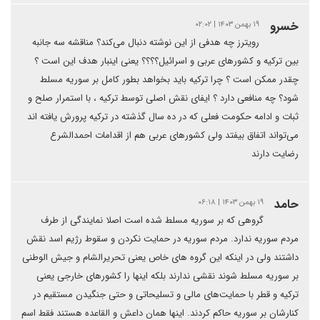
خسرو
۱۹ بهمن ۱۴۰۳ | ۰۲:۰۲
رویترز چه هدفی از این نوشته دنبال می‌کند؟ مناقشه سه جانبه
بین ترکیه و کشورهای عربی و اسرائیل؟؟؟؟ یعنی اینبار هدف این است ؟
چقدر ممکن است ؟ چرا ترکیه باید بخواهد بطور کامل بر سوریه مسلط
شود؟ چه منافعی دارد ؟ ایفای نقش اصلی توسط ترکیه ، با استمرار صلح و
ثبات و ادامه حکومت فعلی که در ده سال گذشته در ترکیه پرورش یافته اند
می‌تواند اتفاق بیفتد ولی کشورهای عربی هم از اقدامات احمدالشرع
رضایت دارند
حامد
۱۹ بهمن ۱۴۰۳ | ۰۶:۱۸
گروهی که بر سوریه مسلط شده است اصلا نمایندگی از طرف
مردم سوریه ندارد. مردم سوریه در حمایت نکردن و سقوط رژیم اسد نقش
داشتند ولی در اینکه این گروه های خاص یعنی تحریرالشام و جیش الوطنی
بر سوریه مسلط شوند نقشی ندارند بلکه اینها را کشورهای خارجی یعنی
ترکیه و قطر با حمایت‌های مالی و تسلیحاتی و حتی جنگیدن مستقیم در
کنارشان بر سوریه حاکم کردند. اینها همان داعش و القاعده هستند فقط اسم