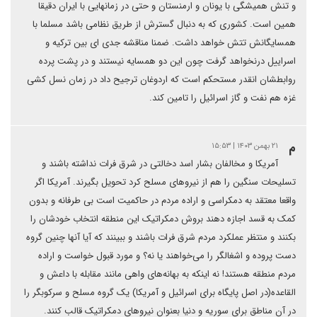
و تنش همیشگی با یونان و ارمنستان و حتی در زمانهایی با ایران دقیقا
همین است. کشوری که به دنبال گسترش از طریق نظامی باشد مسلما با
همسایگانش تتش خواهد داشت. ضمنا مناقشه جدی ای بین ترکیه و
اسراییل درنخواهد گرفت چون این دو همسایه نیستند و در پشت پرده
روابطشان انقدر مستحکم است که اردوغان ترجیح داد در زمان نسل کشی
غزه هم نفت و گاز اسرائیل را تامین کند.
م
۲۱ بهمن ۱۴۰۳ | ۱۵:۵۳
آمریکا و مخالفان بشار اسد دخالتی در شرق فرات نداشته باشند و
تسلیحات سنگین را هم از نیروهای مسلح کرد تحویل بگیرند. آمریکا اگر
واقعا معتقد به دمکراسی و اراده مردم در حاکمیت است بی طرفانه و بدون
کمک به قسد اجازه دهند بروش دمکراتیک این منطقه انتخاب خودشان را
بکنند و منتظر عملکرد مردم شرق فرات باشند و ببینند که آیا آنها چنین گروه
دست پروده و اشغالگر را می‌خواهند یا نه؟ و مورد قبول خواست و اراده
مردم منطقه هستند! نه اینکه به بهانه‌های واهی مانند مقابله با داعش و
القاعده(در اصل پایگاه برای اسرائیل و آمریکا) یک گروه مسلح و سرکوبگر را
در آن مناطق برای سوریه و دنیا بعنوان نیروهای دمکراتیک قالب کنند.