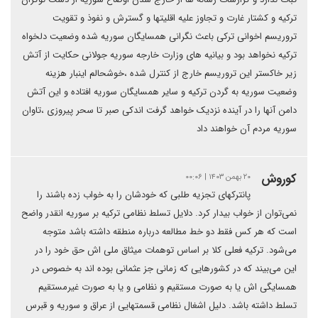
ترکیه و کشتار غارت و تجاوز علیه اقلیتها و گسترش و نفوذ و تقویت
تروریسم اخوانی ترکی باعث نگرانی همسایگان سوریه شده وضعیت دلخواه
ترکیه نخواهد بود و بیانیه های وزارت خارجه سوریه جولانی حکایت از آتش
زیر خاکستر این تروریسم خارج از کنترل شده ،خوشحالم اینبار هزینه
وضعیت سوریه به گردن ترکیه و سایر همسایگان سوریه افتاده و این آتش
دامن آنها را در آینده نزدیک خواهد گرفت اندکی صبر تا سحر پیروزی ،تاوان
سوریه مردم آن خواهند داد
کوروش
۲۰ بهمن ۱۴۰۳ | ۰۰:۰۶
پانترکهای تجزیه طلبی که خودشان را به خواب زده باشند را
نمی‌توان از خواب بیدار کرد. دلایل تسلط نظامی ترکیه بر سوریه انقدر واضح
است که هر کس فقط دو خط مطالعه درباره منطقه داشته باشد متوجه
می‌شود. ترکیه فعلی کلا بر اساس توهمات میثاق ملی اش حق خود را در
این می‌بیند که در کشورهایی که زمانی جز عثمانی بوده اند به خصوص در
همسایگی اش یا به صورت مستقیم و نظامی و یا به صورت غیرمستقیم
تسلط داشته باشد. دلیل اشغال نظامی قسمتهایی از عراق و سوریه و قبرس