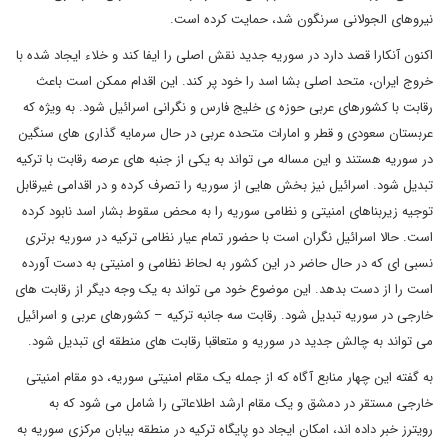
نیروهای الجولانی سرنگون شد، حمایت کرده است.
اکنون آنکارا قصد دارد در سوریه جدید نقش اصلی را ایفا کند و خلاء ایجاد شده با
خروج ایران، متحد اصلی بشا اسد را خود پر کند. این اقدام ممکن است باعث
رقابت با کشورهای عربی حوزه ی خلیج فارس و نگرانی اسرائیل شود. به ویژه که
عربستان سعودی و قطر و امارات متحده عربی در حال سرمایه گذاری های سنگین
در سوریه هستند و این مساله می تواند به یکی از جنبه های عرصه رقابت با ترکیه
تبدیل شود. اسرائیل نیز بخش هایی از سوریه را تصرف کرده و در اقدامی غیرقابل
توجیه زیربناهای امنیتی و نظامی سوریه را به محض سقوط بشار اسد نابود کرده
است. حالا اسرائیل نگران است با حضور تمام عیار نظامی ترکیه در سوریه برتری
نسبی ای که در حال حاضر در این کشور به لحاظ نظامی و امنیتی به دست آورده
است را از دست بدهد. این موضوع خود می تواند به یک وجه دیگر از رقابت های
خارجی در سوریه تبدیل شود. رقابت سه جانبه ترکیه – کشورهای عربی و اسرائیل
می تواند به چالش جدید در سوریه و متعاقبا رقابت های منطقه ای تبدیل شود.
به گفته این چهار منابع آگاه که از جمله یک مقام امنیتی سوریه، دو مقام امنیتی
خارجی مستقر در دمشق و یک مقام ارشد اطلاعاتی را شامل می شود که به
رویترز خبر داده اند، امکان ایجاد دو پایگاه ترکیه در منطقه بیابان مرکزی سوریه به