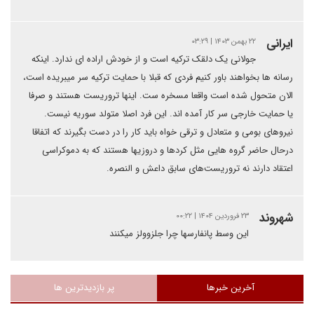
ایرانی
۲۲ بهمن ۱۴۰۳ | ۰۳:۲۹
جولانی یک دلقک ترکیه است و از خودش اراده ای ندارد. اینکه
رسانه ها بخواهند باور کنیم فردی که قبلا با حمایت ترکیه سر میبریده است،
الان متحول شده است واقعا مسخره ست‌. اینها تروریست هستند و صرفا
یا حمایت خارجی سر کار آمده اند. این فرد اصلا متولد سوریه نیست.
نیروهای بومی و متعادل و ترقی خواه باید کار را در دست بگیرند که اتفاقا
درحال حاضر گروه هایی مثل کردها و دروزیها هستند که به دموکراسی
اعتقاد دارند نه تروریست‌های سابق داعش و النصره.
شهروند
۲۳ فروردین ۱۴۰۴ | ۰۰:۲۲
این وسط پانفارسها چرا جلزوولز میکنند
آخرین خبرها
پر بازدیدترین ها