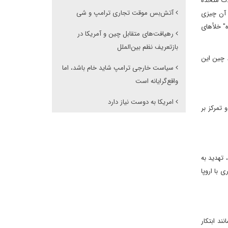
لات متحده
آتش‌بس موقت تجاری ترامپ و شی
ز آن چیزی
 "کمربند و جاده" خلأهای
رهیافت‌های متقابل چین و آمریکا در
بازتعریف نظم بین‌الملل
. چین این
سیاست خارجی ترامپ شاید خام باشد، اما
واقع‌گرایانه است
امریکا به دوست نیاز دارد
 تمرکز بر
 تهدید به
 با اروپا
ند ابتکار