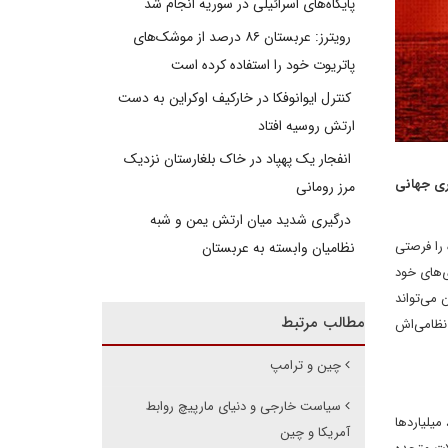
پایگاه‌های اسرائیلی در سوریه انجام شد
رویترز: عربستان ۸۶ درصد از موشک‌های
پاتریوت خود را استفاده کرده است
کنترل ایوانوفکا در خارکیف اوکراین به دست
ارتش روسیه افتاد
انفجار یک پهپاد در خاک بلغارستان نزدیک
ی بلندمدت چین برای برتری جهانی
مرز رومانی
درگیری شدید میان ارتش یمن و شبه
 را فرصتی
نظامیان وابسته به عربستان
ی‌های خود
 می‌تواند
مطالب مرتبط
 نظامی‌اش
چین و ترامپ
سیاست خارجی و دنیای مارپیچ روابط
د، میلیاردها
آمریکا و چین