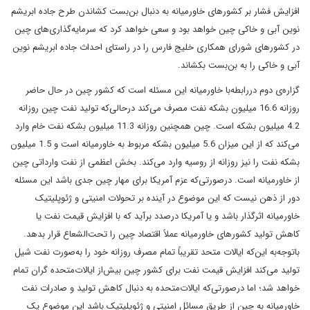
افزایش فشار بر کشورهای خاورمیانه به دنبال بن‌بست کشاندن طرح جاده ابریشم
نوین آبی و خاکی چین خواهد بود و سعی خواهد کرد که سرمایه‌گذاری‌های چین
در کشورهای شورای همکاری خلیج‌ فارس را در راستای احداث جاده ابریشم نوین
آبی و خاکی را به بن‌بست بکشاند.
گزاره‌ی دوم دررابطه‌با خاورمیانه این مسئله است که کشور چین در حال حاضر
روزانه 16.6 میلیون بشکه نفت مصرف می‌کند درحالی‌که تولید نفت چین روزانه
4.2 میلیون بشکه است. چین همچنین روزانه 11.3 میلیون بشکه نفت خام وارد
می‌کند که از این میزان 5.6 میلیون بشکه مربوط به خاورمیانه است و 1.5 میلیون
بشکه نفت را نیز روزانه از روسیه وارد می‌کند. بخش اعظمی از نفت وارداتی چین
از خاورمیانه است. درصورتی‌که عزم آمریکا برای مهار چین جدی باشد این مسئله
دور از ذهن نیست که این موضوع در آینده بر تحولات امنیتی و ژئوپلیتیک
خاورمیانه اثرگذار باشد و یا آمریکا درصدد برآید که با افزایش قیمت نفت یا
کاهش تولید کشورهای خاورمیانه عملاً اقتصاد چین را تحت‌الشعاع قرار بدهد.
باتوجه‌به این‌که ایالات متحد تقریباً تمام مصرف روزانه خود را به‌صورت نفت شیل
تولید می‌کند افزایش قیمت نفت برای کشور چین بیش‌از ایالات‌متحده گران تمام
خواهد شد؛ اما درصورتی‌که ایالات‌متحده به دنبال کاهش تولید و صادرات نفت
خاورمیانه به چین از طریق مسائل امنیتی و ژئوپلیتیک باشد این موضوع یک