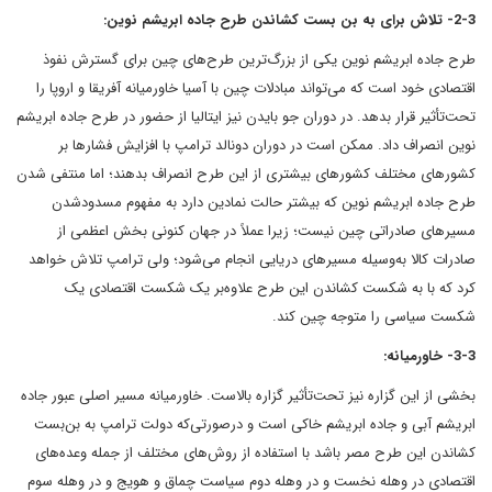
2-3- تلاش برای به بن بست کشاندن طرح جاده ابریشم نوین:
طرح جاده ابریشم نوین یکی از بزرگ‌ترین طرح‌های چین برای گسترش نفوذ
اقتصادی خود است که می‌تواند مبادلات چین با آسیا خاورمیانه آفریقا و اروپا را
تحت‌تأثیر قرار بدهد. در دوران جو بایدن نیز ایتالیا از حضور در طرح جاده ابریشم
نوین انصراف داد. ممکن است در دوران دونالد ترامپ با افزایش فشارها بر
کشورهای مختلف کشورهای بیشتری از این طرح انصراف بدهند؛ اما منتفی شدن
طرح جاده ابریشم نوین که بیشتر حالت نمادین دارد به مفهوم مسدودشدن
مسیرهای صادراتی چین نیست؛ زیرا عملاً در جهان کنونی بخش اعظمی از
صادرات کالا به‌وسیله مسیرهای دریایی انجام می‌شود؛ ولی ترامپ تلاش خواهد
کرد که با به شکست کشاندن این طرح علاوه‌بر یک شکست اقتصادی یک
شکست سیاسی را متوجه چین کند.
3-3- خاورمیانه:
بخشی از این گزاره نیز تحت‌تأثیر گزاره بالاست. خاورمیانه مسیر اصلی عبور جاده
ابریشم آبی و جاده ابریشم خاکی است و درصورتی‌که دولت ترامپ به بن‌بست
کشاندن این طرح مصر باشد با استفاده از روش‌های مختلف از جمله وعده‌های
اقتصادی در وهله نخست و در وهله دوم سیاست چماق و هویج و در وهله سوم