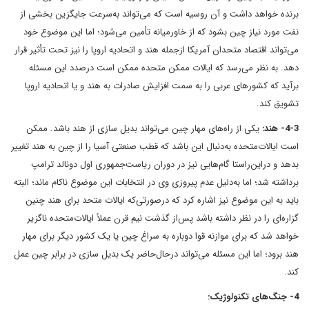
برنده خواهد داشت و آن روسیه است که می‌تواند به‌سرعت جایگزین بخشی از
نفت مورد نیاز چین بشود که از خاورمیانه تأمین می‌شود؛ اما این موضوع خود
می‌تواند اقتصاد متحدان آمریکا ازجمله هند و اتحادیه اروپا را نیز تحت ‌تأثیر قرار
دهد. به نظر می‌رسد که ایالات ممکن متحده ممکن است درصدد این مسئله
برآید که کشورهای عربی را به سمت افزایش صادرات به هند و یا اتحادیه اروپا
تشویق کند.
4-3- هند:
یکی از راه‌های مهار چین می‌تواند بدیل سازی از هند باشد. ممکن
است ایالات‌متحده به‌دنبال این باشد که قطب صنعتی آسیا را از چین به هند تغییر
بدهد و دراین‌راستا گام‌هایی نیز در دوران ریاست‌جمهوری اول دونالد ترامپ
برداشته شد؛ اما به‌دلیل عدم پیروزی وی در انتخابات این موضوع ناکام ماند؛ البته
باید به این موضوع نیز اشاره کرد که درصورتی‌که ایالات متحد برای هند چنین
گزاره‌ای را در نظر داشته باشد پس‌از گذشت نیم ‌قرن عملاً ایالات‌متحده ناگزیر
خواهد شد که برای موازنه قوا دوباره به سراغ چین یا یک کشور دیگر برای مهار
هند برود؛ اما این مسئله می‌تواند درحال‌حاضر یک بدیل سازی در برابر چین عمل
کند.
4- جنگ‌های تکنولوژیک: