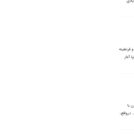
یادی
 قرنطینه
 آغاز
 با
 درواقع،