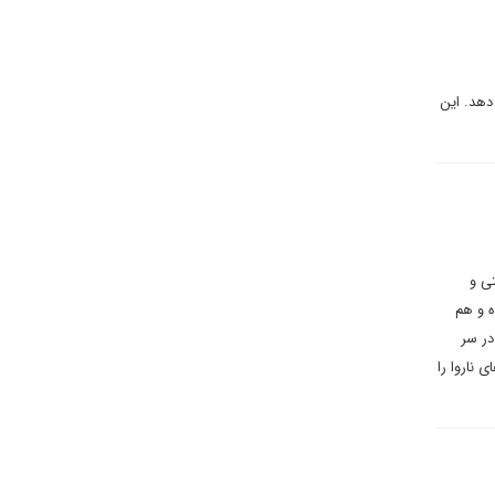
دهد. این
تی و
ه و هم
در سر
 ناروا را